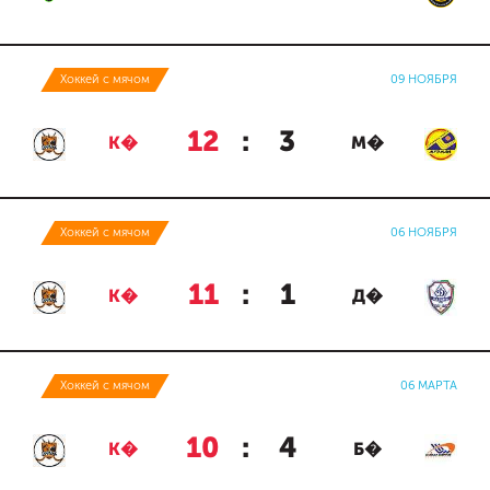
Хоккей с мячом
09 НОЯБРЯ
12
:
3
К�
М�
Хоккей с мячом
06 НОЯБРЯ
11
:
1
К�
Д�
Хоккей с мячом
06 МАРТА
10
:
4
К�
Б�