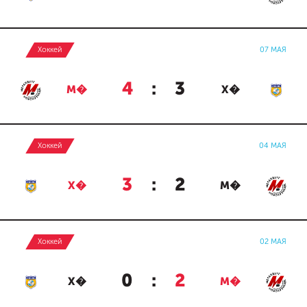
Хоккей
07 МАЯ
4
:
3
М�
Х�
Хоккей
04 МАЯ
3
:
2
Х�
М�
Хоккей
02 МАЯ
0
:
2
Х�
М�