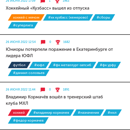
26 ИЮНЯ 2022 17:09
1
1963
Хоккейный «Кузбасс» вышел из отпуска
хоккей с мячом
#хк кузбасс (кемерово)
#сборы
#суперлига
26 ИЮНЯ 2022 12:54
0
1682
Юниоры потерпели поражение в Екатеринбурге от
лидера ЮФЛ
футбол
#юфл
#фк металлург-запсиб
#фк урфу
#даниил соловьев
26 ИЮНЯ 2022 11:44
0
1891
Владимир Кормачёв вошёл в тренерский штаб
клуба МХЛ
хоккей
#владимир кормачев
#назначения
#мхл
#федор кормачев