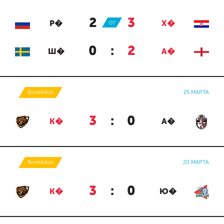
2
:
3
Р�
ОТ
Х�
0
:
2
Ш�
А�
Волейбол
25 МАРТА
3
:
0
К�
А�
Волейбол
20 МАРТА
3
:
0
К�
Ю�