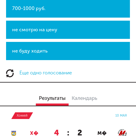
700-1000 руб.
не смотрю на цену
не буду ходить
Еще одно голосование
Результаты
Календарь
Хоккей
10 МАЯ
4
:
2
Х�
М�