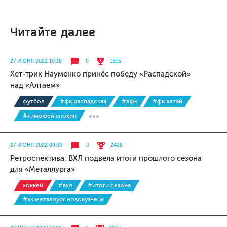
Читайте далее
27 ИЮНЯ 2022 10:38
0
1815
Хет-трик Науменко принёс победу «Распадской»
над «Алтаем»
футбол
#фк распадская
#лфк
#фк алтай
#тимофей анохин
27 ИЮНЯ 2022 09:00
0
2428
Ретроспектива: ВХЛ подвела итоги прошлого сезона
для «Металлурга»
хоккей
#вхл
#итоги сезона
#хк металлург новокузнецк