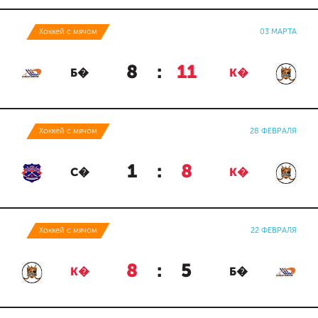
Хоккей с мячом
03 МАРТА
8
:
11
Б�
К�
Хоккей с мячом
28 ФЕВРАЛЯ
1
:
8
С�
К�
Хоккей с мячом
22 ФЕВРАЛЯ
8
:
5
К�
Б�