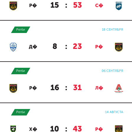
15
:
53
Р�
С�
Регби
18 СЕНТЯБРЯ
8
:
23
Д�
Р�
Регби
06 СЕНТЯБРЯ
16
:
31
Р�
Л�
Регби
14 АВГУСТА
10
:
43
Х�
Р�