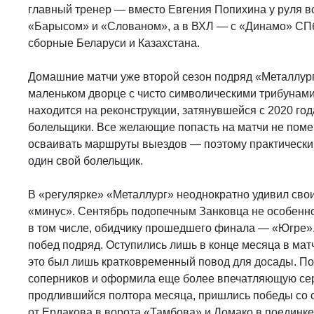
главный тренер — вместо Евгения Попихина у руля вс
«Барысом» и «Слованом», а в ВХЛ — с «Динамо» СПб
сборные Беларуси и Казахстана.
Домашние матчи уже второй сезон подряд «Металлур
маленьком дворце с чисто символическими трибунами 
находится на реконструкции, затянувшейся с 2020 год
болельщики. Все желающие попасть на матчи не пом
осваивать маршруты выездов — поэтому практически 
один свой болельщик.
В «регулярке» «Металлург» неоднократно удивил своих
«минус». Сентябрь подопечным Занковца не особенно
в том числе, обидчику прошедшего финала — «Югре». 
побед подряд. Оступились лишь в конце месяца в матч
это был лишь кратковременный повод для досады. По
соперников и оформила еще более впечатляющую сери
продлившийся полтора месяца, пришлись победы со счет
от Ердакова в ворота «Тамбова» и Ломако в поедин