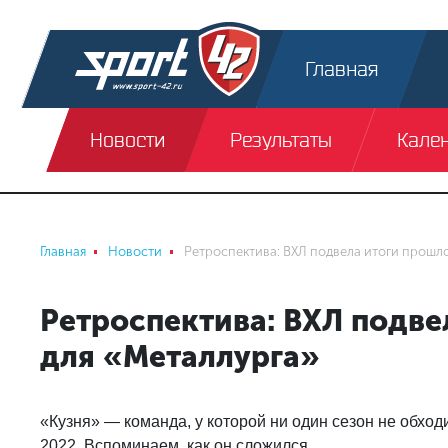
Главная
Новости
Результаты
Кале
Главная
Новости
Ретроспектива: ВХЛ подвела итоги прошло
Ретроспектива: ВХЛ подве
для «Металлурга»
«Кузня» — команда, у которой ни один сезон не обход
2022. Вспоминаем, как он сложился.