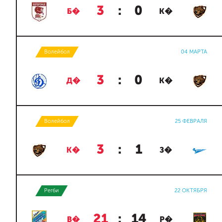
3
:
0
Б�
К�
Волейбол
04 МАРТА
3
:
0
Д�
К�
Волейбол
25 ФЕВРАЛЯ
3
:
1
К�
З�
Регби
22 ОКТЯБРЯ
21
:
14
В�
Р�