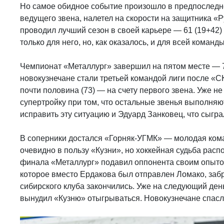
Но самое обидное событие произошло в предпоследн
ведущего звена, налетел на скорости на защитника «
проводил лучший сезон в своей карьере — 61 (19+42) 
только для него, но, как оказалось, и для всей команды
Чемпионат «Металлург» завершил на пятом месте — 7
новокузнечане стали третьей командой лиги после «С
почти половина (73) — на счету первого звена. Уже н
супертройку при том, что остальные звенья выполняю
исправить эту ситуацию и Эдуард Занковец, что сыгр
В соперники достался «Горняк-УГМК» — молодая ком
очевидно в пользу «Кузни», но хоккейная судьба расп
финала «Металлург» подавил оппонента своим опытом
которое вместо Ердакова был отправлен Ломако, заб
сибирского клуба закончились. Уже на следующий день
вынудил «Кузню» отыгрываться. Новокузнечане спаслис