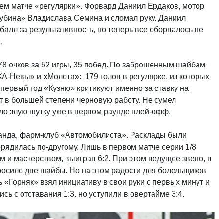
ем матче «регулярки». Форвард Даниил Ердаков, мотор
Рубина» Владислава Семина и сломал руку. Даниил
балл за результативность, но теперь все оборвалось не
.
8 очков за 52 игры, 35 побед. По заброшенным шайбам
КА-Невы» и «Молота»: 179 голов в регулярке, из которых
е первый год «Кузню» критикуют именно за ставку на
т в большей степени черновую работу. Не сумел
ало злую шутку уже в первом раунде плей-офф.
анда, фарм-клуб «Автомобилиста». Расклады были
орядилась по-другому. Лишь в первом матче серии 1/8
 и мастерством, выиграв 6:2. При этом ведущее звено, в
росило две шайбы. Но на этом радости для болельщиков
 «Горняк» взял инициативу в свои руки с первых минут и
ь с отставания 1:3, но уступили в овертайме 3:4.