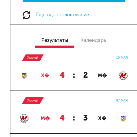
Еще одно голосование
Результаты
Календарь
Хоккей
10 МАЯ
4
:
2
Х�
М�
Хоккей
07 МАЯ
4
:
3
М�
Х�