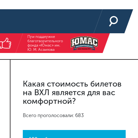
При поддержке
благотворительного
фонда «Юмас» им.
Ю. М. Асаилова
Какая стоимость билетов
на ВХЛ является для вас
комфортной?
Всего проголосовали: 683