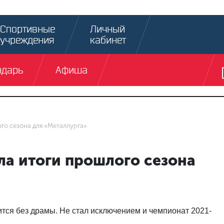
Спортивные
Личный
учреждения
кабинет
ндарь
Афиша
го сезона для «Металлурга»
ла итоги прошлого сезона
ится без драмы. Не стал исключением и чемпионат 2021-