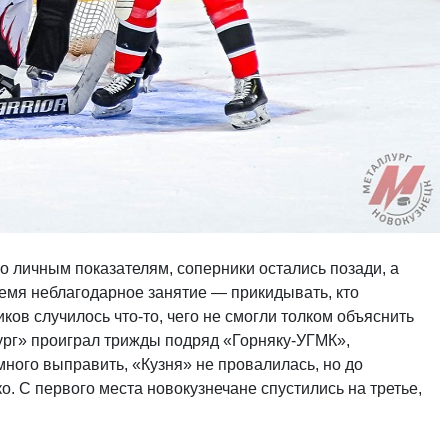
 личным показателям, соперники остались позади, а
емя неблагодарное занятие — прикидывать, кто
ков случилось что-то, чего не смогли толком объяснить
ург» проиграл трижды подряд «Горняку-УГМК»,
ного выправить, «Кузня» не провалилась, но до
. С первого места новокузнечане спустились на третье,