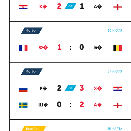
2
:
1
Х�
ОТ
А�
Футбол
10 ИЮЛЯ
1
:
0
Ф�
Б�
Футбол
07 ИЮЛЯ
2
:
3
Р�
ОТ
Х�
0
:
2
Ш�
А�
Волейбол
25 МАРТА