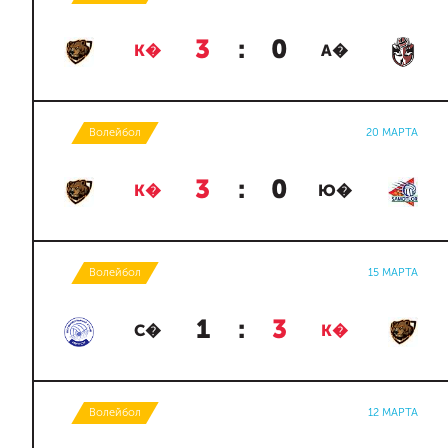
3
:
0
К�
А�
Волейбол
20 МАРТА
3
:
0
К�
Ю�
Волейбол
15 МАРТА
1
:
3
С�
К�
Волейбол
12 МАРТА