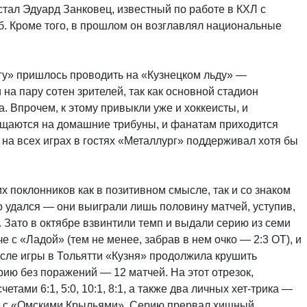
тал Эдуард Занковец, известный по работе в КХЛ с
. Кроме того, в прошлом он возглавлял национальные
гу» пришлось проводить на «Кузнецком льду» —
на пару сотен зрителей, так как основной стадион
а. Впрочем, к этому привыкли уже и хоккеисты, и
ещаются на домашние трибуны, и фанатам приходится
на всех играх в гостях «Металлург» поддерживал хотя бы
 поклонников как в позитивном смысле, так и со знаком
 удался — они выиграли лишь половину матчей, уступив,
Зато в октябре взвинтили темп и выдали серию из семи
е с «Ладой» (тем не менее, забрав в нем очко — 2:3 ОТ), и
сле игры в Тольятти «Кузня» продолжила крушить
ю без поражений — 12 матчей. На этот отрезок,
ами 6:1, 5:0, 10:1, 8:1, а также два личных хет-трика —
ке с «Омскими Крыльями». Серию прервал хищный