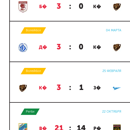
3
:
0
Б�
К�
Волейбол
04 МАРТА
3
:
0
Д�
К�
Волейбол
25 ФЕВРАЛЯ
3
:
1
К�
З�
Регби
22 ОКТЯБРЯ
21
:
14
В�
Р�