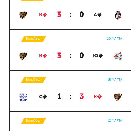
3
:
0
К�
А�
Волейбол
20 МАРТА
3
:
0
К�
Ю�
Волейбол
15 МАРТА
1
:
3
С�
К�
Волейбол
12 МАРТА