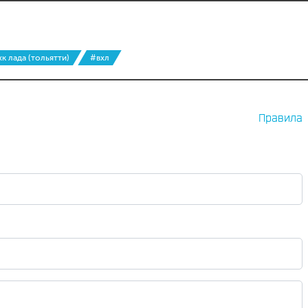
к лада (тольятти)
#вхл
Правила