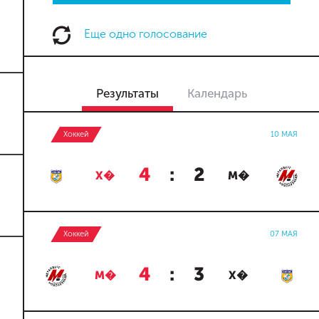
Еще одно голосование
Результаты
Календарь
Хоккей
10 МАЯ
4
:
2
Х�
М�
Хоккей
07 МАЯ
4
:
3
М�
Х�