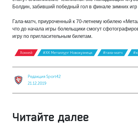
Болдин, забивший победный гол в финале зимних игр 
Гала-матч, приуроченный к 70-летнему юбилею «Мета
что до начала игры болельщики смогут сфотографиров
игру по пригласительным билетам.
Хоккей
#ХК Металлург Новокузнецк
#гала-матч
#ю
Редакция Sport42
21.12.2019
Читайте далее