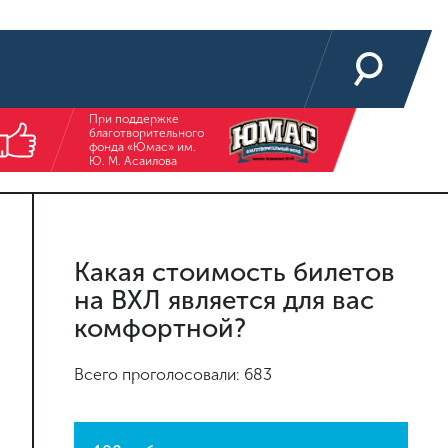
При поддержке
благотворительного
фонда «Юмас» им.
Ю. М. Асаилова
Какая стоимость билетов
на ВХЛ является для вас
комфортной?
Всего проголосовали: 683