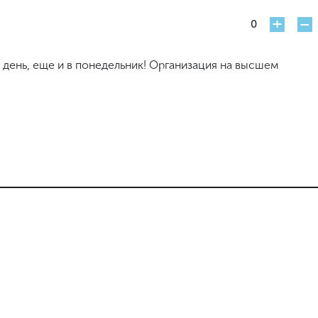
+
-
0
 день, еще и в понедельник! Организация на высшем