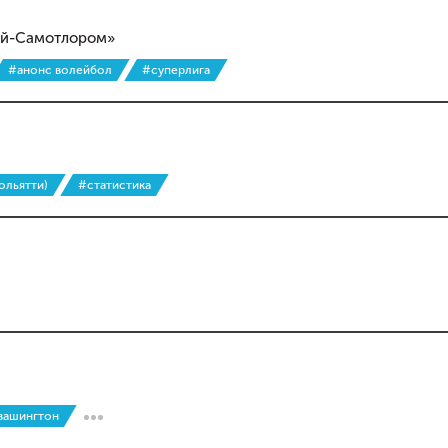
рой-Самотлором»
#анонс волейбол
#суперлига
тольятти)
#статистика
вашингтон