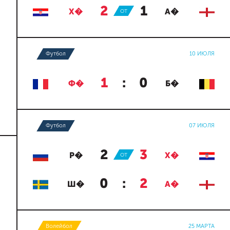
2
:
1
Х�
ОТ
А�
Футбол
10 ИЮЛЯ
1
:
0
Ф�
Б�
Футбол
07 ИЮЛЯ
2
:
3
Р�
ОТ
Х�
0
:
2
Ш�
А�
Волейбол
25 МАРТА