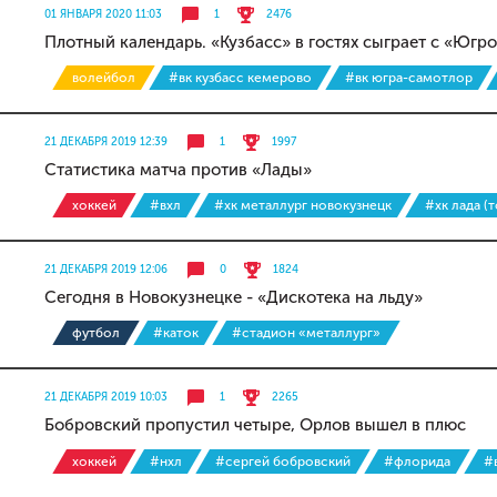
01 ЯНВАРЯ 2020 11:03
1
2476
Плотный календарь. «Кузбасс» в гостях сыграет с «Юг
волейбол
#вк кузбасс кемерово
#вк югра-самотлор
21 ДЕКАБРЯ 2019 12:39
1
1997
Статистика матча против «Лады»
хоккей
#вхл
#хк металлург новокузнецк
#хк лада (
21 ДЕКАБРЯ 2019 12:06
0
1824
Сегодня в Новокузнецке - «Дискотека на льду»
футбол
#каток
#стадион «металлург»
21 ДЕКАБРЯ 2019 10:03
1
2265
Бобровский пропустил четыре, Орлов вышел в плюс
хоккей
#нхл
#сергей бобровский
#флорида
#