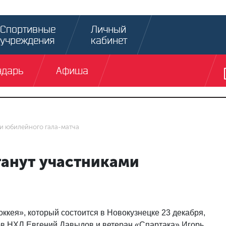
Спортивные
Личный
учреждения
кабинет
ндарь
Афиша
ми юбилейного гала-матча
танут участниками
ккея», который состоится в Новокузнецке 23 декабря,
ов НХЛ Евгений Давыдов и ветеран «Спартака» Игорь