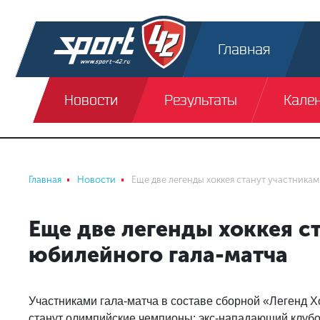
Главная
Новости
Результаты
Кале
Главная
Новости
Еще две легенды хоккея станут участника
Еще две легенды хоккея с
юбилейного гала-матча
Участниками гала-матча в составе сборной «Легенд Хо
станут олимпийские чемпионы: экс-нападающий клуб