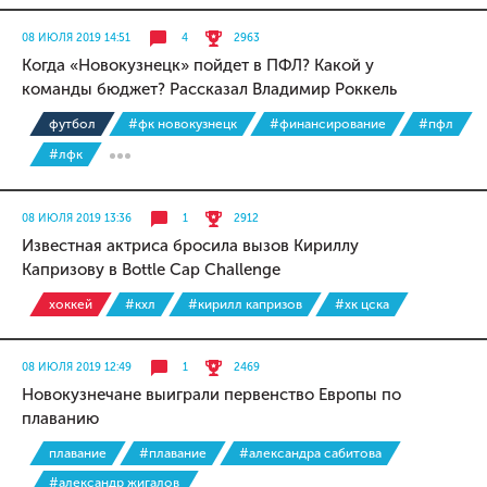
08 ИЮЛЯ 2019 14:51
4
2963
Когда «Новокузнецк» пойдет в ПФЛ? Какой у
команды бюджет? Рассказал Владимир Роккель
футбол
#фк новокузнецк
#финансирование
#пфл
#лфк
08 ИЮЛЯ 2019 13:36
1
2912
Известная актриса бросила вызов Кириллу
Капризову в Bottle Cap Challenge
хоккей
#кхл
#кирилл капризов
#хк цска
08 ИЮЛЯ 2019 12:49
1
2469
Новокузнечане выиграли первенство Европы по
плаванию
плавание
#плавание
#александра сабитова
#александр жигалов