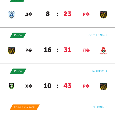
8
:
23
Д�
Р�
Регби
06 СЕНТЯБРЯ
16
:
31
Р�
Л�
Регби
14 АВГУСТА
10
:
43
Х�
Р�
Хоккей с мячом
09 НОЯБРЯ