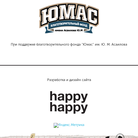
При поддержке благотворительного фонда "Юмас" им. Ю. М. Асаилова
Разработка и дизайн сайта