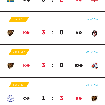
Ш�
А�
Волейбол
25 МАРТА
3
:
0
К�
А�
Волейбол
20 МАРТА
3
:
0
К�
Ю�
Волейбол
15 МАРТА
1
:
3
С�
К�