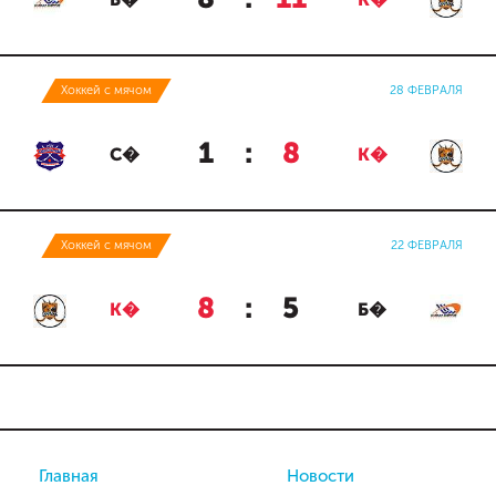
Б�
К�
Хоккей с мячом
28 ФЕВРАЛЯ
1
:
8
С�
К�
Хоккей с мячом
22 ФЕВРАЛЯ
8
:
5
К�
Б�
Главная
Новости