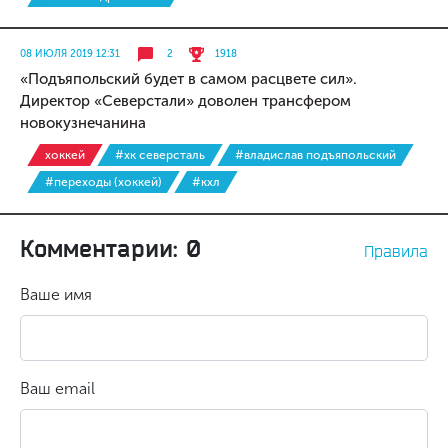
08 ИЮЛЯ 2019 12:31
2
1918
«Подъяпольский будет в самом расцвете сил».
Директор «Северстали» доволен трансфером
новокузнечанина
хоккей
#хк северсталь
#владислав подъяпольский
#переходы (хоккей)
#кхл
Комментарии: 0
Правила
Ваше имя
Ваш email