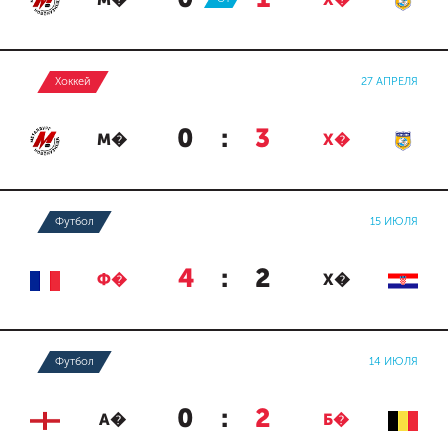
М�
Х�
Хоккей
27 АПРЕЛЯ
0
:
3
М�
Х�
Футбол
15 ИЮЛЯ
4
:
2
Ф�
Х�
Футбол
14 ИЮЛЯ
0
:
2
А�
Б�