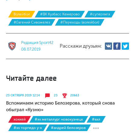
Волейбол
#ВК Кузбасс Кемерово
#суперлига
#Евгений Сивожелез
#Переходы (волейбол)
Редакция Sport42
Расскажи друзьям:
08.07.2019
Читайте далее
23 ОКТЯБРЯ 2019 12:14
23
20663
Вспоминаем историю Белозерова, который снова
обыграл «Кузню»
хоккей
#хк металлург новокузнецк
#вхл
#хк торпедо у-к
#андрей белозеров