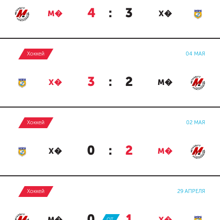
4
:
3
М�
Х�
Хоккей
04 МАЯ
3
:
2
Х�
М�
Хоккей
02 МАЯ
0
:
2
Х�
М�
Хоккей
29 АПРЕЛЯ
0
:
1
ОТ