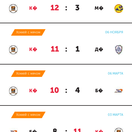
12
:
3
К�
М�
Хоккей с мячом
06 НОЯБРЯ
11
:
1
К�
Д�
Хоккей с мячом
06 МАРТА
10
:
4
К�
Б�
Хоккей с мячом
03 МАРТА
8
:
11