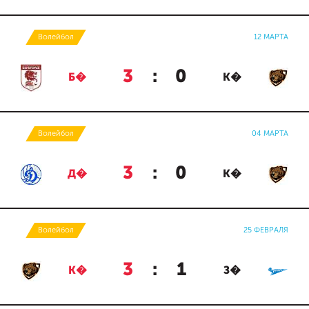
Волейбол
12 МАРТА
3
:
0
Б�
К�
Волейбол
04 МАРТА
3
:
0
Д�
К�
Волейбол
25 ФЕВРАЛЯ
3
:
1
К�
З�