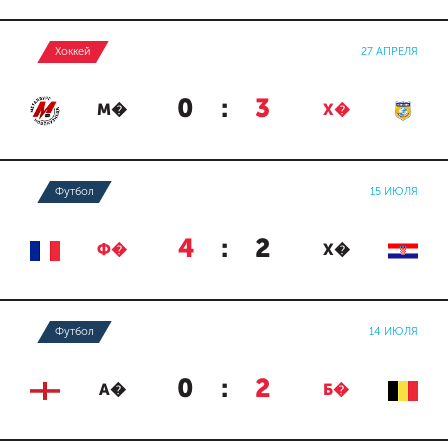
Хоккей
27 АПРЕЛЯ
0
:
3
М�
Х�
Футбол
15 ИЮЛЯ
4
:
2
Ф�
Х�
Футбол
14 ИЮЛЯ
0
:
2
А�
Б�