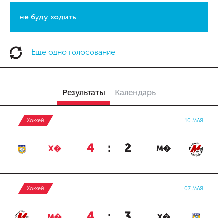
не буду ходить
Еще одно голосование
Результаты
Календарь
Хоккей
10 МАЯ
4
:
2
Х�
М�
Хоккей
07 МАЯ
4
:
3
М�
Х�