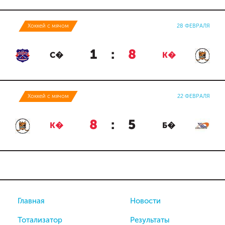
Хоккей с мячом
28 ФЕВРАЛЯ
1
:
8
С�
К�
Хоккей с мячом
22 ФЕВРАЛЯ
8
:
5
К�
Б�
Главная
Новости
Тотализатор
Результаты