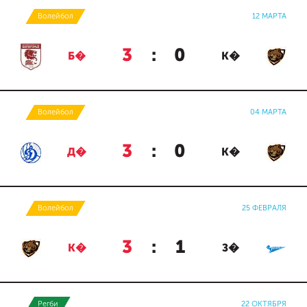
Волейбол
12 МАРТА
3
:
0
Б�
К�
Волейбол
04 МАРТА
3
:
0
Д�
К�
Волейбол
25 ФЕВРАЛЯ
3
:
1
К�
З�
Регби
22 ОКТЯБРЯ