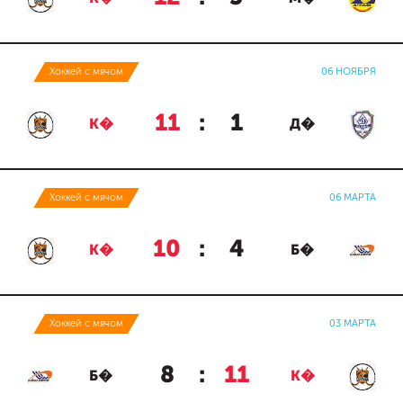
Хоккей с мячом
06 НОЯБРЯ
11
:
1
К�
Д�
Хоккей с мячом
06 МАРТА
10
:
4
К�
Б�
Хоккей с мячом
03 МАРТА
8
:
11
Б�
К�