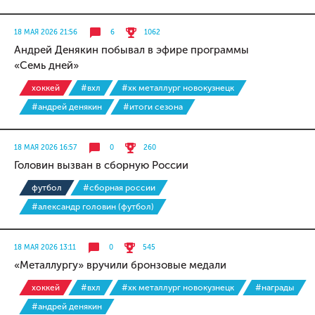
18 МАЯ 2026 21:56
6
1062
Андрей Денякин побывал в эфире программы
«Семь дней»
хоккей
#вхл
#хк металлург новокузнецк
#андрей денякин
#итоги сезона
18 МАЯ 2026 16:57
0
260
Головин вызван в сборную России
футбол
#сборная россии
#александр головин (футбол)
18 МАЯ 2026 13:11
0
545
«Металлургу» вручили бронзовые медали
хоккей
#вхл
#хк металлург новокузнецк
#награды
#андрей денякин