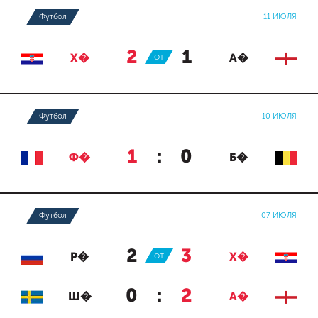
Футбол
11 ИЮЛЯ
2
:
1
Х�
ОТ
А�
Футбол
10 ИЮЛЯ
1
:
0
Ф�
Б�
Футбол
07 ИЮЛЯ
2
:
3
Р�
ОТ
Х�
0
:
2
Ш�
А�