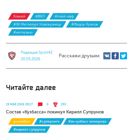
Хоккей
#ВХЛ
#плей-офф
#ХК Металлург Новокузнецк
#Федор Храпов
#интервью
Редакция Sport42
Расскажи друзьям:
20.05.2026
Читайте далее
19 МАЯ 2026 09:27
0
293
Состав «Кузбасса» покинул Кирилл Супрунов
волейбол
#суперлига
#вк кузбасс кемерово
#кирилл супрунов