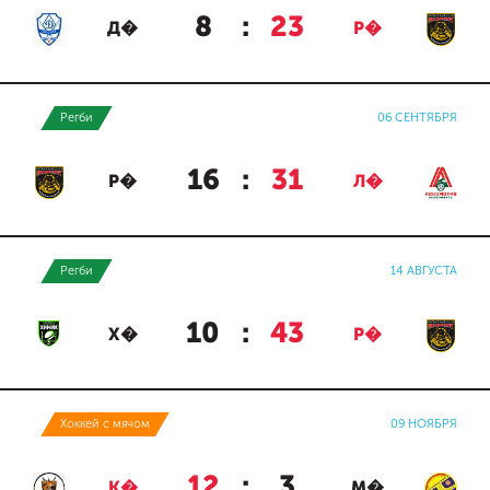
8
:
23
Д�
Р�
Регби
06 СЕНТЯБРЯ
16
:
31
Р�
Л�
Регби
14 АВГУСТА
10
:
43
Х�
Р�
Хоккей с мячом
09 НОЯБРЯ
12
:
3
К�
М�