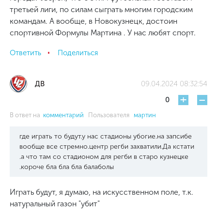
третьей лиги, по силам сыграть многим городским
командам. А вообще, в Новокузнецк, достоин
спортивной Формулы Мартина . У нас любят спорт.
Ответить
Поделиться
ДВ
09.04.2024 08:32:54
+
-
0
В ответ на
комментарий
Пользователя
мартин
где играть то будут.у нас стадионы убогие.на запсибе
вообще все стремно.центр регби захватили.Да кстати
.а что там со стадионом для регби в старо кузнецке
.короче бла бла бла балаболы
Играть будут, я думаю, на искусственном поле, т.к.
натуральный газон "убит"