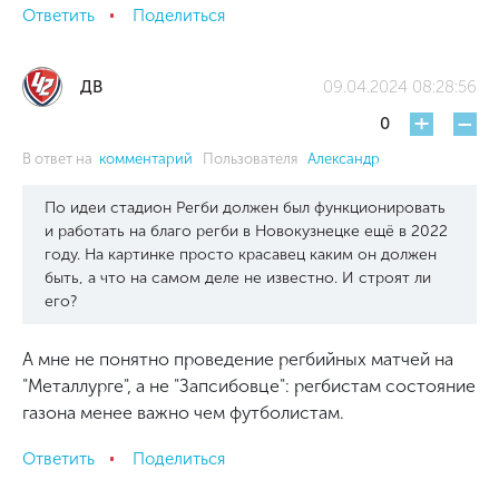
Ответить
Поделиться
ДВ
09.04.2024 08:28:56
+
-
0
В ответ на
комментарий
Пользователя
Александр
По идеи стадион Регби должен был функционировать
и работать на благо регби в Новокузнецке ещё в 2022
году. На картинке просто красавец каким он должен
быть, а что на самом деле не известно. И строят ли
его?
А мне не понятно проведение регбийных матчей на
"Металлурге", а не "Запсибовце": регбистам состояние
газона менее важно чем футболистам.
Ответить
Поделиться