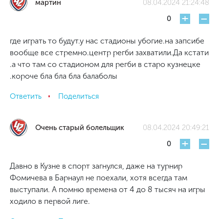
мартин
08.04.2024 21:24:48
+
-
0
где играть то будут.у нас стадионы убогие.на запсибе
вообще все стремно.центр регби захватили.Да кстати
.а что там со стадионом для регби в старо кузнецке
.короче бла бла бла балаболы
Ответить
Поделиться
Очень старый болельщик
08.04.2024 20:49:21
+
-
0
Давно в Кузне в спорт загнулся, даже на турнир
Фомичева в Барнаул не поехали, хотя всегда там
выступали. А помню времена от 4 до 8 тысяч на игры
ходило в первой лиге.