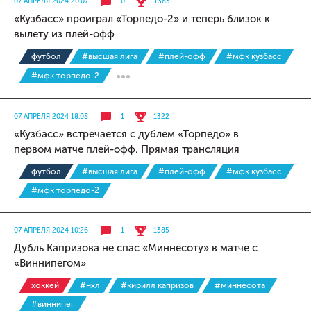
07 АПРЕЛЯ 2024 20:07
0
1383
«Кузбасс» проиграл «Торпедо-2» и теперь близок к
вылету из плей-офф
футбол
#высшая лига
#плей-офф
#мфк кузбасс
#мфк торпедо-2
07 АПРЕЛЯ 2024 18:08
1
1322
«Кузбасс» встречается с дублем «Торпедо» в
первом матче плей-офф. Прямая трансляция
футбол
#высшая лига
#плей-офф
#мфк кузбасс
#мфк торпедо-2
07 АПРЕЛЯ 2024 10:26
1
1385
Дубль Капризова не спас «Миннесоту» в матче с
«Виннипегом»
хоккей
#нхл
#кирилл капризов
#миннесота
#виннипег