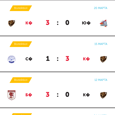
Волейбол
20 МАРТА
3
:
0
К�
Ю�
Волейбол
15 МАРТА
1
:
3
С�
К�
Волейбол
12 МАРТА
3
:
0
Б�
К�