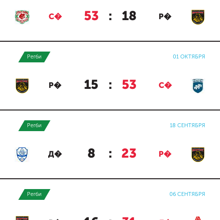
53
:
18
С�
Р�
Регби
01 ОКТЯБРЯ
15
:
53
Р�
С�
Регби
18 СЕНТЯБРЯ
8
:
23
Д�
Р�
Регби
06 СЕНТЯБРЯ