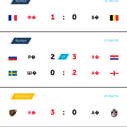
Футбол
10 ИЮЛЯ
1
:
0
Ф�
Б�
Футбол
07 ИЮЛЯ
2
:
3
Р�
ОТ
Х�
0
:
2
Ш�
А�
Волейбол
25 МАРТА
3
:
0
К�
А�