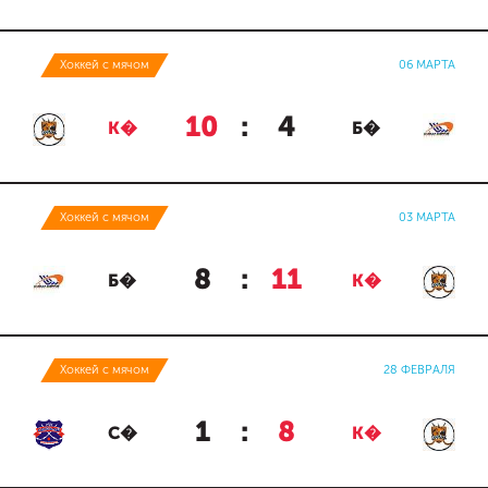
Хоккей с мячом
06 МАРТА
10
:
4
К�
Б�
Хоккей с мячом
03 МАРТА
8
:
11
Б�
К�
Хоккей с мячом
28 ФЕВРАЛЯ
1
:
8
С�
К�