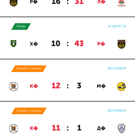
16
:
31
Р�
Л�
Регби
14 АВГУСТА
10
:
43
Х�
Р�
Хоккей с мячом
09 НОЯБРЯ
12
:
3
К�
М�
Хоккей с мячом
06 НОЯБРЯ
11
:
1
К�
Д�