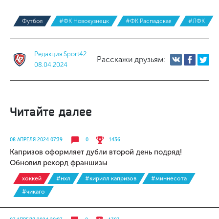
Футбол
#ФК Новокузнецк
#ФК Распадская
#ЛФК
Редакция Sport42
Расскажи друзьям:
08.04.2024
Читайте далее
08 АПРЕЛЯ 2024 07:39
0
1436
Капризов оформляет дубли второй день подряд!
Обновил рекорд франшизы
хоккей
#нхл
#кирилл капризов
#миннесота
#чикаго