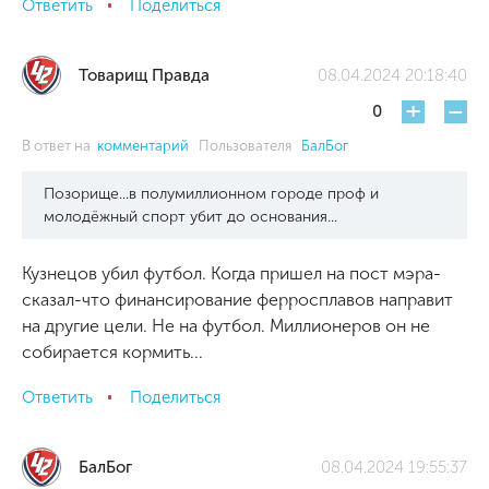
Ответить
Поделиться
Товарищ Правда
08.04.2024 20:18:40
+
-
0
В ответ на
комментарий
Пользователя
БалБог
Позорище...в полумиллионном городе проф и
молодёжный спорт убит до основания...
Кузнецов убил футбол. Когда пришел на пост мэра-
сказал-что финансирование ферросплавов направит
на другие цели. Не на футбол. Миллионеров он не
собирается кормить...
Ответить
Поделиться
БалБог
08.04.2024 19:55:37