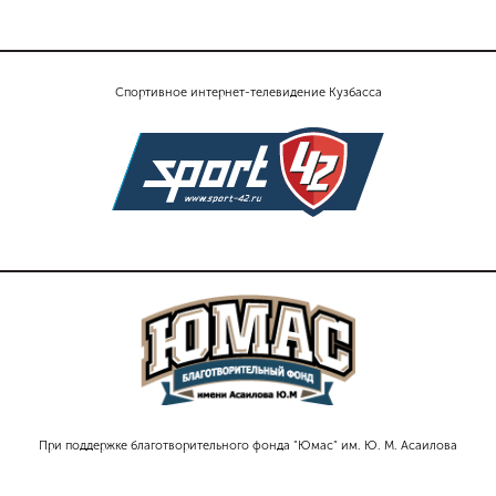
Спортивное интернет-телевидение Кузбасса
При поддержке благотворительного фонда "Юмас" им. Ю. М. Асаилова