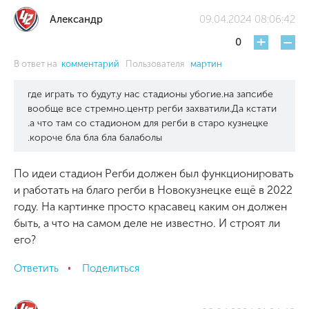
Александр
09.04.2024 08:06:42
+
-
0
В ответ на
комментарий
Пользователя
мартин
где играть то будут.у нас стадионы убогие.на запсибе
вообще все стремно.центр регби захватили.Да кстати
.а что там со стадионом для регби в старо кузнецке
.короче бла бла бла балаболы
По идеи стадион Регби должен был функционировать
и работать на благо регби в Новокузнецке ещё в 2022
году. На картинке просто красавец каким он должен
быть, а что на самом деле не известно. И строят ли
его?
Ответить
Поделиться