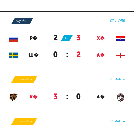
Футбол
07 ИЮЛЯ
2
:
3
Р�
ОТ
Х�
0
:
2
Ш�
А�
Волейбол
25 МАРТА
3
:
0
К�
А�
Волейбол
20 МАРТА