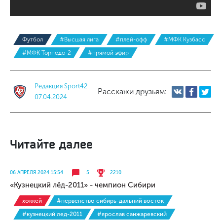
Футбол
#Высшая лига
#плей-офф
#МФК Кузбасс
#МФК Торпедо-2
#прямой эфир
Редакция Sport42
Расскажи друзьям:
07.04.2024
Читайте далее
06 АПРЕЛЯ 2024 15:54
5
2210
«Кузнецкий лёд-2011» - чемпион Сибири
хоккей
#первенство сибирь-дальний восток
#кузнецкий лед-2011
#ярослав санжаревский