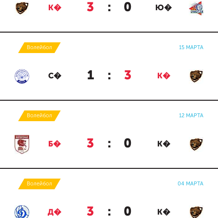
3
:
0
К�
Ю�
Волейбол
15 МАРТА
1
:
3
С�
К�
Волейбол
12 МАРТА
3
:
0
Б�
К�
Волейбол
04 МАРТА
3
:
0
Д�
К�