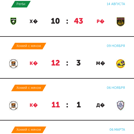
Регби
14 АВГУСТА
10
:
43
Х�
Р�
Хоккей с мячом
09 НОЯБРЯ
12
:
3
К�
М�
Хоккей с мячом
06 НОЯБРЯ
11
:
1
К�
Д�
Хоккей с мячом
06 МАРТА