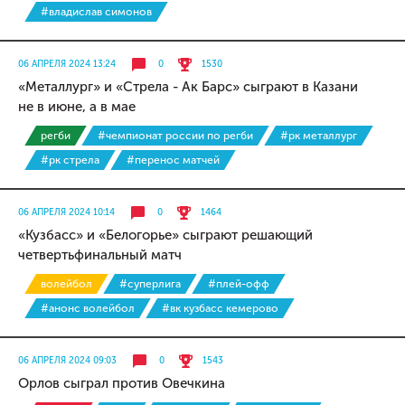
#владислав симонов
06 АПРЕЛЯ 2024 13:24
0
1530
«Металлург» и «Стрела - Ак Барс» сыграют в Казани
не в июне, а в мае
регби
#чемпионат россии по регби
#рк металлург
#рк стрела
#перенос матчей
06 АПРЕЛЯ 2024 10:14
0
1464
«Кузбасс» и «Белогорье» сыграют решающий
четвертьфинальный матч
волейбол
#суперлига
#плей-офф
#анонс волейбол
#вк кузбасс кемерово
06 АПРЕЛЯ 2024 09:03
0
1543
Орлов сыграл против Овечкина