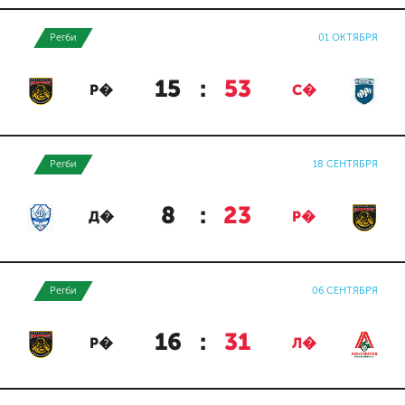
Регби
01 ОКТЯБРЯ
15
:
53
Р�
С�
Регби
18 СЕНТЯБРЯ
8
:
23
Д�
Р�
Регби
06 СЕНТЯБРЯ
16
:
31
Р�
Л�