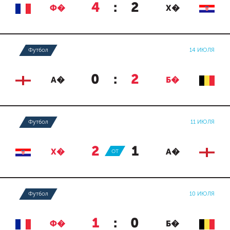
4
:
2
Ф�
Х�
Футбол
14 ИЮЛЯ
0
:
2
А�
Б�
Футбол
11 ИЮЛЯ
2
:
1
Х�
ОТ
А�
Футбол
10 ИЮЛЯ
1
:
0
Ф�
Б�