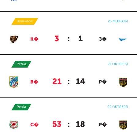
Волейбол
25 ФЕВРАЛЯ
3
:
1
К�
З�
Регби
22 ОКТЯБРЯ
21
:
14
В�
Р�
Регби
09 ОКТЯБРЯ
53
:
18
С�
Р�