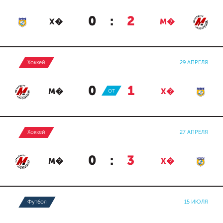
0
:
2
Х�
М�
Хоккей
29 АПРЕЛЯ
0
:
1
М�
ОТ
Х�
Хоккей
27 АПРЕЛЯ
0
:
3
М�
Х�
Футбол
15 ИЮЛЯ