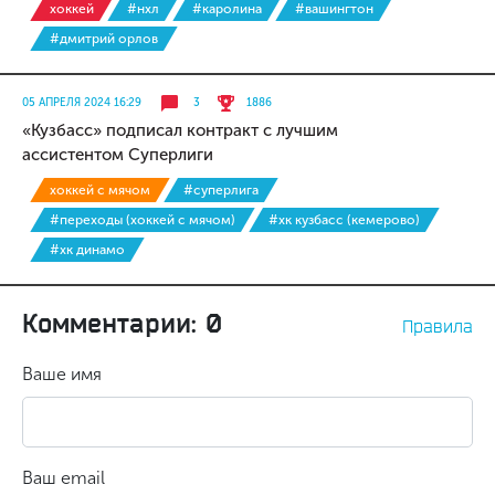
хоккей
#нхл
#каролина
#вашингтон
#дмитрий орлов
05 АПРЕЛЯ 2024 16:29
3
1886
«Кузбасс» подписал контракт с лучшим
ассистентом Суперлиги
хоккей с мячом
#суперлига
#переходы (хоккей с мячом)
#хк кузбасс (кемерово)
#хк динамо
Комментарии: 0
Правила
Ваше имя
Ваш email