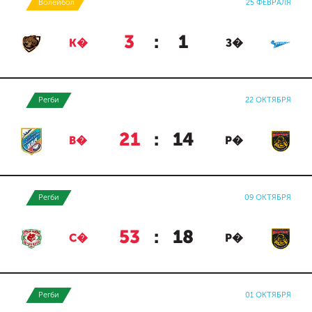
Волейбол
25 ФЕВРАЛЯ
3
:
1
К�
З�
Регби
22 ОКТЯБРЯ
21
:
14
В�
Р�
Регби
09 ОКТЯБРЯ
53
:
18
С�
Р�
Регби
01 ОКТЯБРЯ