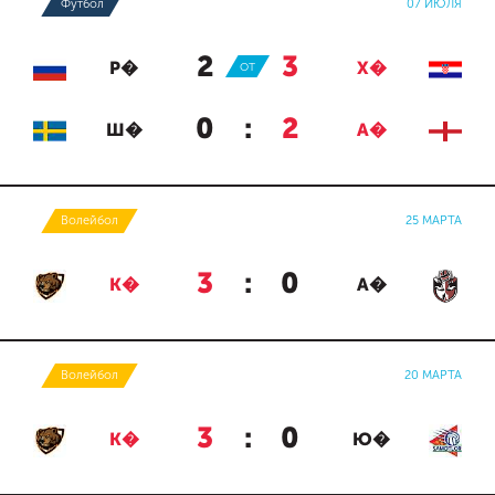
Футбол
07 ИЮЛЯ
2
:
3
Р�
ОТ
Х�
0
:
2
Ш�
А�
Волейбол
25 МАРТА
3
:
0
К�
А�
Волейбол
20 МАРТА
3
:
0
К�
Ю�