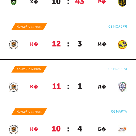
10
:
43
Х�
Р�
Хоккей с мячом
09 НОЯБРЯ
12
:
3
К�
М�
Хоккей с мячом
06 НОЯБРЯ
11
:
1
К�
Д�
Хоккей с мячом
06 МАРТА
10
:
4
К�
Б�