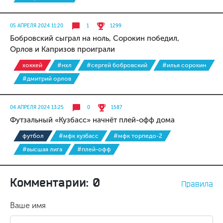
05 АПРЕЛЯ 2024 11:20
1
1299
Бобровский сыграл на ноль, Сорокин победил,
Орлов и Капризов проиграли
хоккей
#нхл
#сергей бобровский
#илья сорокин
#дмитрий орлов
04 АПРЕЛЯ 2024 13:25
0
1587
Футзальный «Кузбасс» начнёт плей-офф дома
футбол
#мфк кузбасс
#мфк торпедо-2
#высшая лига
#плей-офф
Комментарии: 0
Правила
Ваше имя