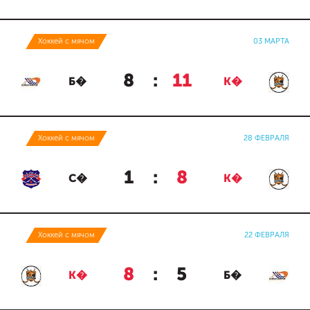
Хоккей с мячом
03 МАРТА
8
:
11
Б�
К�
Хоккей с мячом
28 ФЕВРАЛЯ
1
:
8
С�
К�
Хоккей с мячом
22 ФЕВРАЛЯ
8
:
5
К�
Б�