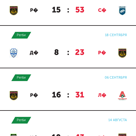
15
:
53
Р�
С�
Регби
18 СЕНТЯБРЯ
8
:
23
Д�
Р�
Регби
06 СЕНТЯБРЯ
16
:
31
Р�
Л�
Регби
14 АВГУСТА