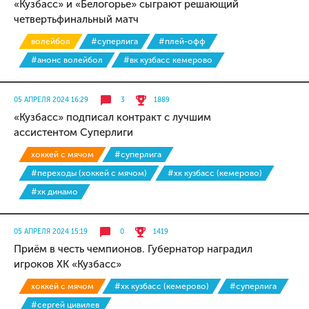
«Кузбасс» и «Белогорье» сыграют решающий
четвертьфинальный матч
волейбол
#суперлига
#плей-офф
#анонс волейбол
#вк кузбасс кемерово
05 АПРЕЛЯ 2024 16:29
3
1889
«Кузбасс» подписал контракт с лучшим
ассистентом Суперлиги
хоккей с мячом
#суперлига
#переходы (хоккей с мячом)
#хк кузбасс (кемерово)
#хк динамо
05 АПРЕЛЯ 2024 15:19
0
1419
Приём в честь чемпионов. Губернатор наградил
игроков ХК «Кузбасс»
хоккей с мячом
#хк кузбасс (кемерово)
#суперлига
#сергей цивилев