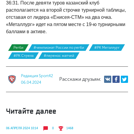
36:31. После девяти туров казанский клуб
располагается на второй строчке турнирной таблицы,
отставая от лидера «Енисея-СТМ» на два очка.
«Металлург» идет на пятом месте с 19-ю турнирными
баллами в активе.
Регби
#чемпионат России по регби
#РК Металлург
#РК Стрела
#перенос матчей
Редакция Sport42
Расскажи друзьям:
06.04.2024
Читайте далее
06 АПРЕЛЯ 2024 10:14
0
1468