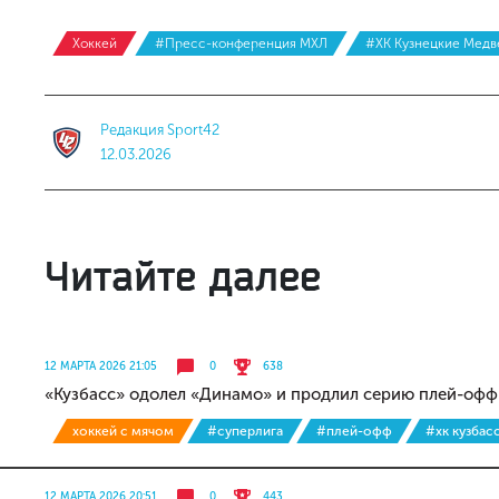
Хоккей
#Пресс-конференция МХЛ
#ХК Кузнецкие Медв
Редакция Sport42
12.03.2026
Читайте далее
12 МАРТА 2026 21:05
0
638
«Кузбасс» одолел «Динамо» и продлил серию плей-офф
хоккей с мячом
#суперлига
#плей-офф
#хк кузбас
12 МАРТА 2026 20:51
0
443