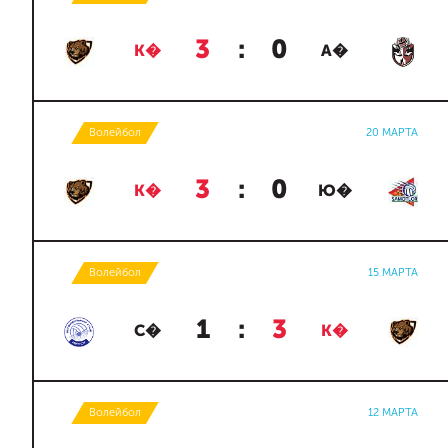
3
:
0
К�
А�
Волейбол
20 МАРТА
3
:
0
К�
Ю�
Волейбол
15 МАРТА
1
:
3
С�
К�
Волейбол
12 МАРТА