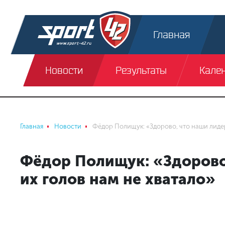
Главная
Новости
Результаты
Кале
Главная
Новости
Фёдор Полищук: «Здорово, что наши лидер
Фёдор Полищук: «Здорово,
их голов нам не хватало»