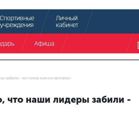
Спортивные
Личный
учреждения
кабинет
ндарь
Афиша
ы забили - их голов нам не хватало»
 что наши лидеры забили -