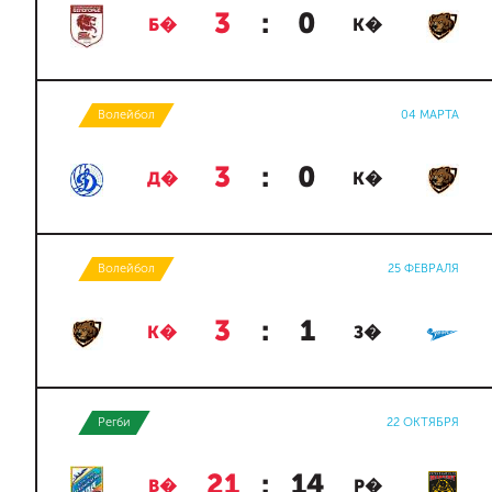
3
:
0
Б�
К�
Волейбол
04 МАРТА
3
:
0
Д�
К�
Волейбол
25 ФЕВРАЛЯ
3
:
1
К�
З�
Регби
22 ОКТЯБРЯ
21
:
14
В�
Р�