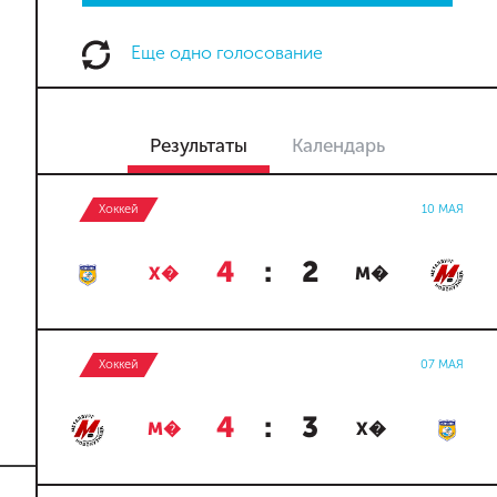
Еще одно голосование
Результаты
Календарь
Хоккей
10 МАЯ
4
:
2
Х�
М�
Хоккей
07 МАЯ
4
:
3
М�
Х�