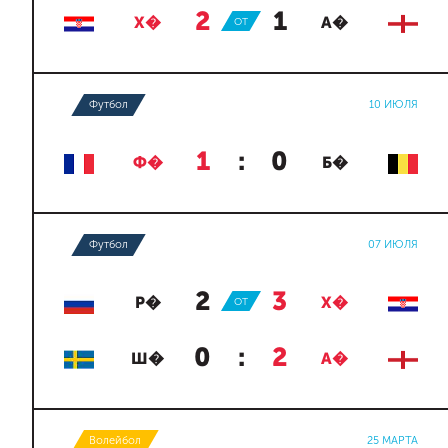
2
:
1
Х�
ОТ
А�
Футбол
10 ИЮЛЯ
1
:
0
Ф�
Б�
Футбол
07 ИЮЛЯ
2
:
3
Р�
ОТ
Х�
0
:
2
Ш�
А�
Волейбол
25 МАРТА