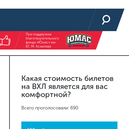
При поддержке
благотворительного
фонда «Юмас» им.
Ю. М. Асаилова
Какая стоимость билетов
на ВХЛ является для вас
комфортной?
Всего проголосовали: 690