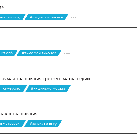
м»
льметьевск)
#владислав чапаев
нит спб
#тимофей тихонов
Прямая трансляция третьего матча серии
с (кемерово)
#хк динамо москва
тав и трансляция
льметьевск)
#заявка на игру