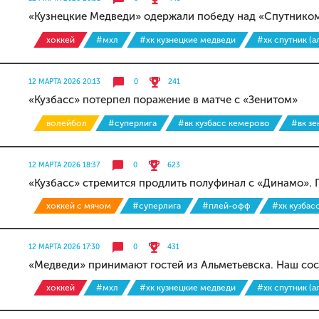
«Кузнецкие Медведи» одержали победу над «Спутнико
хоккей
#мхл
#хк кузнецкие медведи
#хк спутник (а
12 МАРТА 2026 20:13
0
241
«Кузбасс» потерпел поражение в матче с «Зенитом»
волейбол
#суперлига
#вк кузбасс кемерово
#вк зе
12 МАРТА 2026 18:37
0
623
«Кузбасс» стремится продлить полуфинал с «Динамо». 
хоккей с мячом
#суперлига
#плей-офф
#хк кузбас
12 МАРТА 2026 17:30
0
431
«Медведи» принимают гостей из Альметьевска. Наш сос
хоккей
#мхл
#хк кузнецкие медведи
#хк спутник (а