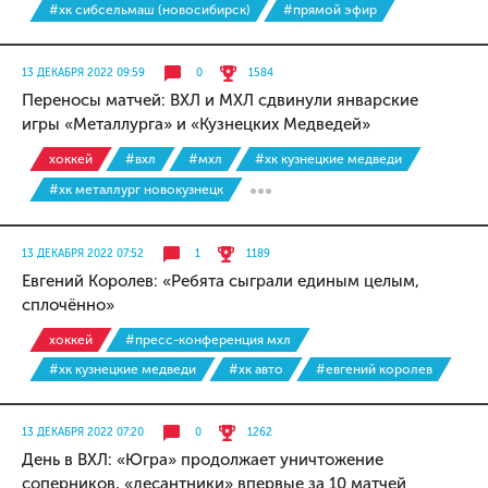
#хк сибсельмаш (новосибирск)
#прямой эфир
13 ДЕКАБРЯ 2022 09:59
0
1584
Переносы матчей: ВХЛ и МХЛ сдвинули январские
игры «Металлурга» и «Кузнецких Медведей»
хоккей
#вхл
#мхл
#хк кузнецкие медведи
#хк металлург новокузнецк
13 ДЕКАБРЯ 2022 07:52
1
1189
Евгений Королев: «Ребята сыграли единым целым,
сплочённо»
хоккей
#пресс-конференция мхл
#хк кузнецкие медведи
#хк авто
#евгений королев
13 ДЕКАБРЯ 2022 07:20
0
1262
День в ВХЛ: «Югра» продолжает уничтожение
соперников, «десантники» впервые за 10 матчей