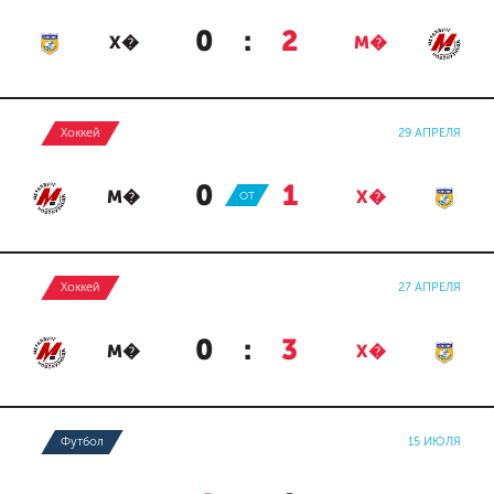
0
:
2
Х�
М�
Хоккей
29 АПРЕЛЯ
0
:
1
М�
ОТ
Х�
Хоккей
27 АПРЕЛЯ
0
:
3
М�
Х�
Футбол
15 ИЮЛЯ