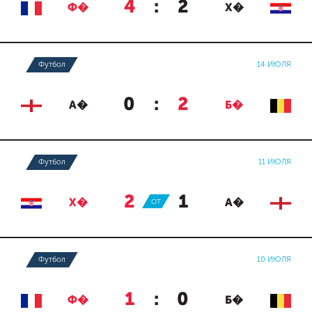
4
:
2
Ф�
Х�
Футбол
14 ИЮЛЯ
0
:
2
А�
Б�
Футбол
11 ИЮЛЯ
2
:
1
Х�
ОТ
А�
Футбол
10 ИЮЛЯ
1
:
0
Ф�
Б�