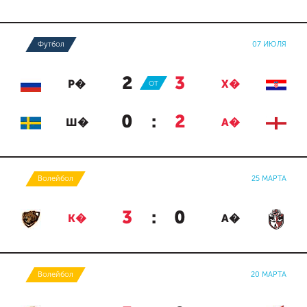
Футбол
07 ИЮЛЯ
2
:
3
Р�
ОТ
Х�
0
:
2
Ш�
А�
Волейбол
25 МАРТА
3
:
0
К�
А�
Волейбол
20 МАРТА