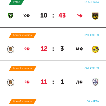
Регби
14 АВГУСТА
10
:
43
Х�
Р�
Хоккей с мячом
09 НОЯБРЯ
12
:
3
К�
М�
Хоккей с мячом
06 НОЯБРЯ
11
:
1
К�
Д�
Хоккей с мячом
06 МАРТА