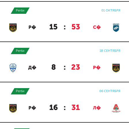
Регби
01 ОКТЯБРЯ
15
:
53
Р�
С�
Регби
18 СЕНТЯБРЯ
8
:
23
Д�
Р�
Регби
06 СЕНТЯБРЯ
16
:
31
Р�
Л�