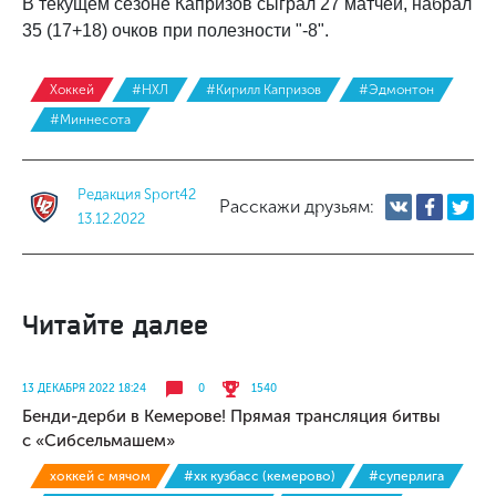
В текущем сезоне Капризов сыграл 27 матчей, набрал
35 (17+18) очков при полезности "-8".
Хоккей
#НХЛ
#Кирилл Капризов
#Эдмонтон
#Миннесота
Редакция Sport42
Расскажи друзьям:
13.12.2022
Читайте далее
13 ДЕКАБРЯ 2022 18:24
0
1540
Бенди-дерби в Кемерове! Прямая трансляция битвы
с «Сибсельмашем»
хоккей с мячом
#хк кузбасс (кемерово)
#суперлига