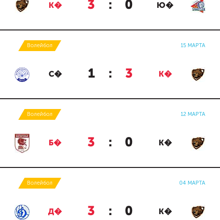
3
:
0
К�
Ю�
Волейбол
15 МАРТА
1
:
3
С�
К�
Волейбол
12 МАРТА
3
:
0
Б�
К�
Волейбол
04 МАРТА
3
:
0
Д�
К�