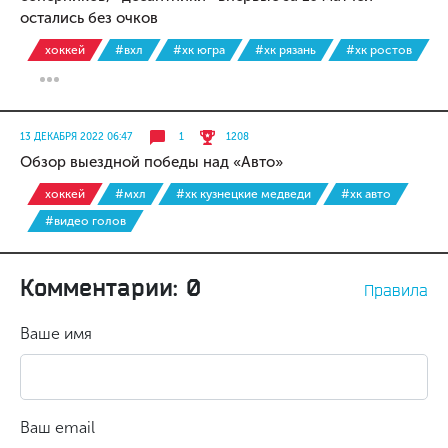
остались без очков
хоккей
#вхл
#хк югра
#хк рязань
#хк ростов
13 ДЕКАБРЯ 2022 06:47
1
1208
Обзор выездной победы над «Авто»
хоккей
#мхл
#хк кузнецкие медведи
#хк авто
#видео голов
Комментарии: 0
Правила
Ваше имя
Ваш email