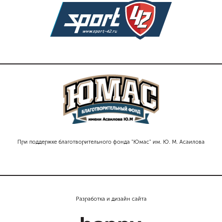
При поддержке благотворительного фонда "Юмас" им. Ю. М. Асаилова
Разработка и дизайн сайта