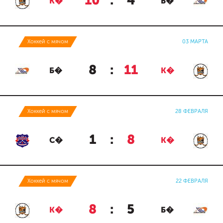
10
:
4
К�
Б�
Хоккей с мячом
03 МАРТА
8
:
11
Б�
К�
Хоккей с мячом
28 ФЕВРАЛЯ
1
:
8
С�
К�
Хоккей с мячом
22 ФЕВРАЛЯ
8
:
5
К�
Б�