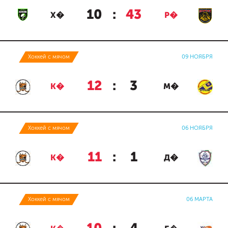
10
:
43
Х�
Р�
Хоккей с мячом
09 НОЯБРЯ
12
:
3
К�
М�
Хоккей с мячом
06 НОЯБРЯ
11
:
1
К�
Д�
Хоккей с мячом
06 МАРТА