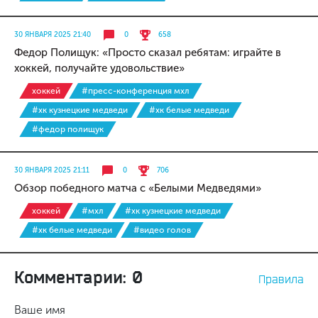
30 ЯНВАРЯ 2025 21:40
0
658
Федор Полищук: «Просто сказал ребятам: играйте в
хоккей, получайте удовольствие»
хоккей
#пресс-конференция мхл
#хк кузнецкие медведи
#хк белые медведи
#федор полищук
30 ЯНВАРЯ 2025 21:11
0
706
Обзор победного матча с «Белыми Медведями»
хоккей
#мхл
#хк кузнецкие медведи
#хк белые медведи
#видео голов
Комментарии: 0
Правила
Ваше имя