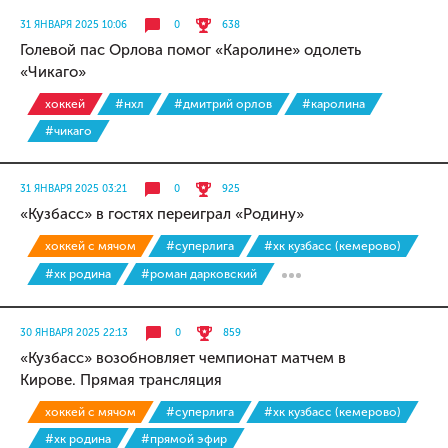
31 ЯНВАРЯ 2025 10:06
0
638
Голевой пас Орлова помог «Каролине» одолеть
«Чикаго»
хоккей
#нхл
#дмитрий орлов
#каролина
#чикаго
31 ЯНВАРЯ 2025 03:21
0
925
«Кузбасс» в гостях переиграл «Родину»
хоккей с мячом
#суперлига
#хк кузбасс (кемерово)
#хк родина
#роман дарковский
30 ЯНВАРЯ 2025 22:13
0
859
«Кузбасс» возобновляет чемпионат матчем в
Кирове. Прямая трансляция
хоккей с мячом
#суперлига
#хк кузбасс (кемерово)
#хк родина
#прямой эфир