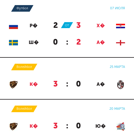
Футбол
07 ИЮЛЯ
2
:
3
Р�
ОТ
Х�
0
:
2
Ш�
А�
Волейбол
25 МАРТА
3
:
0
К�
А�
Волейбол
20 МАРТА
3
:
0
К�
Ю�