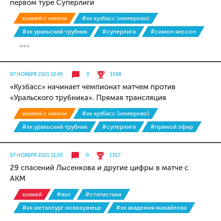
первом туре Суперлиги
хоккей с мячом
#хк кузбасс (кемерово)
#хк уральский трубник
#суперлига
#симон янссон
07 НОЯБРЯ 2021 12:45
0
1598
«Кузбасс» начинает чемпионат матчем против
«Уральского трубника». Прямая трансляция
хоккей с мячом
#хк кузбасс (кемерово)
#хк уральский трубник
#суперлига
#прямой эфир
07 НОЯБРЯ 2021 11:20
0
1357
29 спасений Лысенкова и другие цифры в матче с
АКМ
хоккей
#вхл
#статистика
#хк металлург новокузнецк
#хк академия михайлова