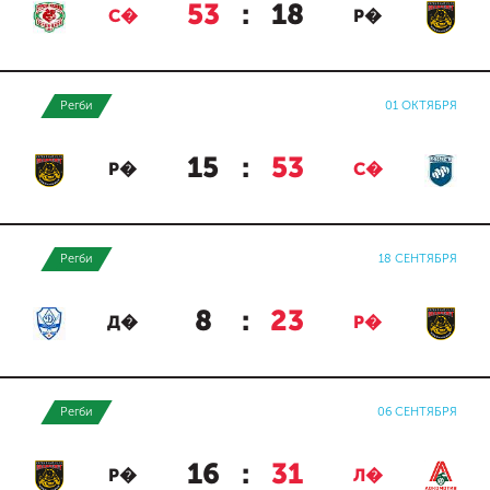
53
:
18
С�
Р�
Регби
01 ОКТЯБРЯ
15
:
53
Р�
С�
Регби
18 СЕНТЯБРЯ
8
:
23
Д�
Р�
Регби
06 СЕНТЯБРЯ
16
:
31
Р�
Л�