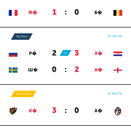
1
:
0
Ф�
Б�
Футбол
07 ИЮЛЯ
2
:
3
Р�
ОТ
Х�
0
:
2
Ш�
А�
Волейбол
25 МАРТА
3
:
0
К�
А�