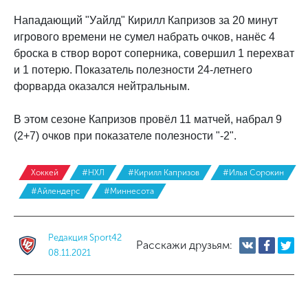
Нападающий "Уайлд" Кирилл Капризов за 20 минут
игрового времени не сумел набрать очков, нанёс 4
броска в створ ворот соперника, совершил 1 перехват
и 1 потерю. Показатель полезности 24-летнего
форварда оказался нейтральным.
В этом сезоне Капризов провёл 11 матчей, набрал 9
(2+7) очков при показателе полезности "-2".
Хоккей
#НХЛ
#Кирилл Капризов
#Илья Сорокин
#Айлендерс
#Миннесота
Редакция Sport42
Расскажи друзьям:
08.11.2021