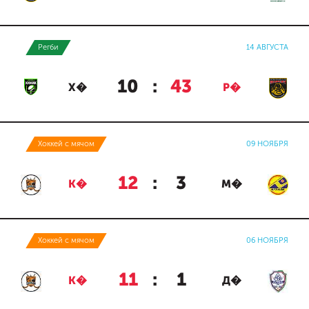
Регби
14 АВГУСТА
10
:
43
Х�
Р�
Хоккей с мячом
09 НОЯБРЯ
12
:
3
К�
М�
Хоккей с мячом
06 НОЯБРЯ
11
:
1
К�
Д�