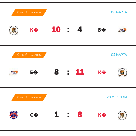
Хоккей с мячом
06 МАРТА
10
:
4
К�
Б�
Хоккей с мячом
03 МАРТА
8
:
11
Б�
К�
Хоккей с мячом
28 ФЕВРАЛЯ
1
:
8
С�
К�