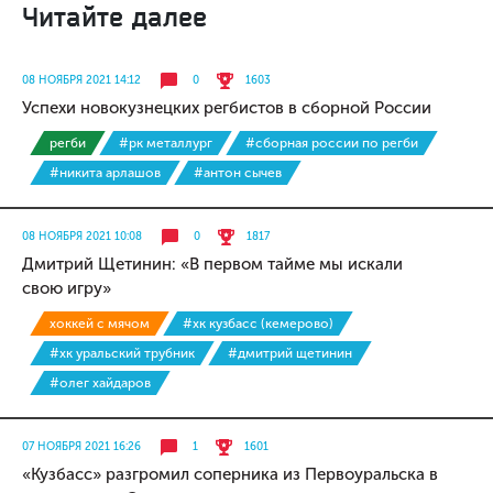
Читайте далее
08 НОЯБРЯ 2021 14:12
0
1603
Успехи новокузнецких регбистов в сборной России
регби
#рк металлург
#сборная россии по регби
#никита арлашов
#антон сычев
08 НОЯБРЯ 2021 10:08
0
1817
Дмитрий Щетинин: «В первом тайме мы искали
свою игру»
хоккей с мячом
#хк кузбасс (кемерово)
#хк уральский трубник
#дмитрий щетинин
#олег хайдаров
07 НОЯБРЯ 2021 16:26
1
1601
«Кузбасс» разгромил соперника из Первоуральска в