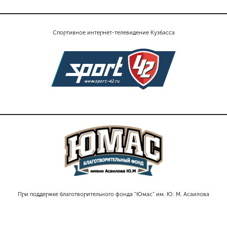
Спортивное интернет-телевидение Кузбасса
При поддержке благотворительного фонда "Юмас" им. Ю. М. Асаилова