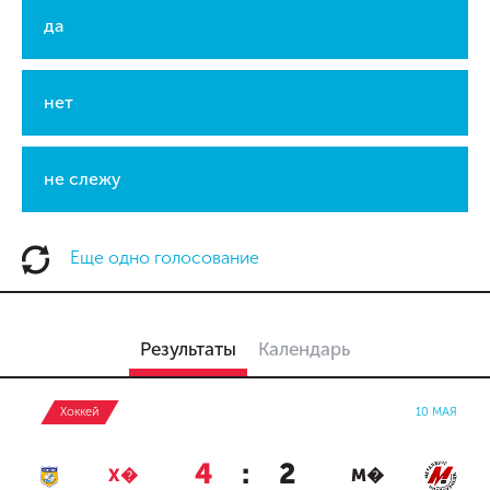
да
нет
не слежу
Еще одно голосование
Результаты
Календарь
Хоккей
10 МАЯ
4
:
2
Х�
М�