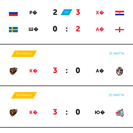
2
:
3
Р�
ОТ
Х�
0
:
2
Ш�
А�
Волейбол
25 МАРТА
3
:
0
К�
А�
Волейбол
20 МАРТА
3
:
0
К�
Ю�