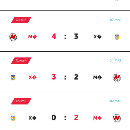
Хоккей
07 МАЯ
4
:
3
М�
Х�
Хоккей
04 МАЯ
3
:
2
Х�
М�
Хоккей
02 МАЯ
0
:
2
Х�
М�