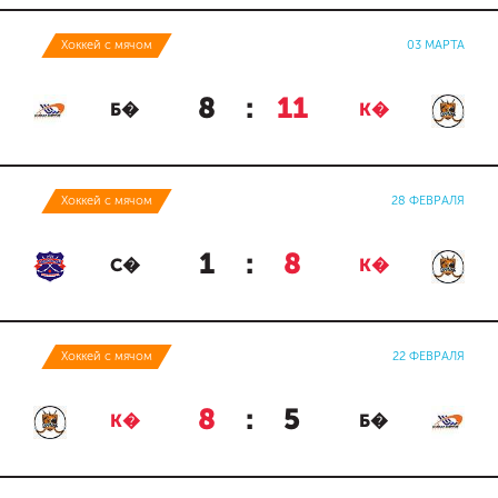
Хоккей с мячом
03 МАРТА
8
:
11
Б�
К�
Хоккей с мячом
28 ФЕВРАЛЯ
1
:
8
С�
К�
Хоккей с мячом
22 ФЕВРАЛЯ
8
:
5
К�
Б�