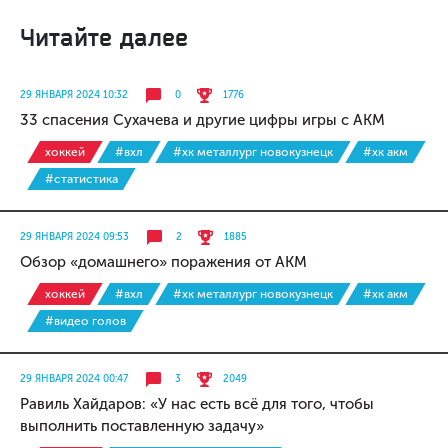
Читайте далее
29 ЯНВАРЯ 2024 10:32
0
1776
33 спасения Сухачева и другие цифры игры с АКМ
хоккей
#вхл
#хк металлург новокузнецк
#хк акм
#статистика
29 ЯНВАРЯ 2024 09:53
2
1885
Обзор «домашнего» поражения от АКМ
хоккей
#вхл
#хк металлург новокузнецк
#хк акм
#видео голов
29 ЯНВАРЯ 2024 00:47
3
2049
Равиль Хайдаров: «У нас есть всё для того, чтобы
выполнить поставленную задачу»