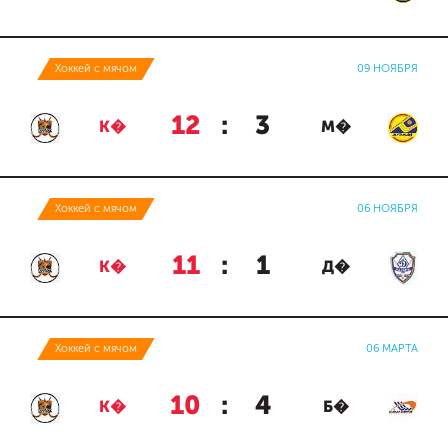
Хоккей с мячом
09 НОЯБРЯ
12
:
3
К�
М�
Хоккей с мячом
06 НОЯБРЯ
11
:
1
К�
Д�
Хоккей с мячом
06 МАРТА
10
:
4
К�
Б�