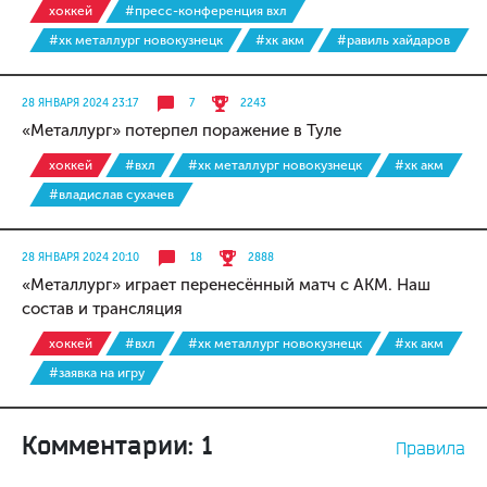
хоккей
#пресс-конференция вхл
#хк металлург новокузнецк
#хк акм
#равиль хайдаров
28 ЯНВАРЯ 2024 23:17
7
2243
«Металлург» потерпел поражение в Туле
хоккей
#вхл
#хк металлург новокузнецк
#хк акм
#владислав сухачев
28 ЯНВАРЯ 2024 20:10
18
2888
«Металлург» играет перенесённый матч с АКМ. Наш
состав и трансляция
хоккей
#вхл
#хк металлург новокузнецк
#хк акм
#заявка на игру
Комментарии: 1
Правила