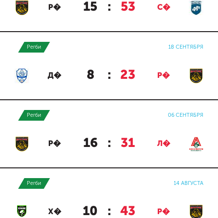
15
:
53
Р�
С�
Регби
18 СЕНТЯБРЯ
8
:
23
Д�
Р�
Регби
06 СЕНТЯБРЯ
16
:
31
Р�
Л�
Регби
14 АВГУСТА
10
:
43
Х�
Р�