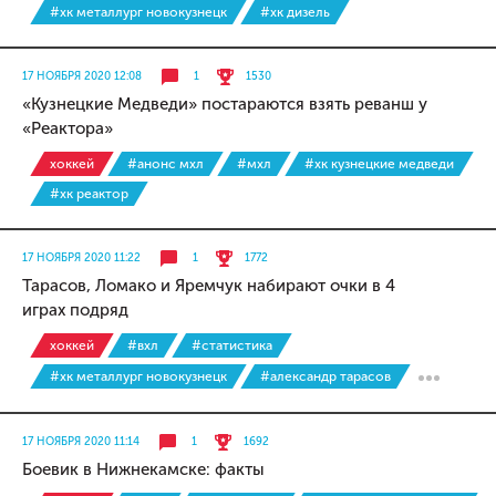
#хк металлург новокузнецк
#хк дизель
17 НОЯБРЯ 2020 12:08
1
1530
«Кузнецкие Медведи» постараются взять реванш у
«Реактора»
хоккей
#анонс мхл
#мхл
#хк кузнецкие медведи
#хк реактор
17 НОЯБРЯ 2020 11:22
1
1772
Тарасов, Ломако и Яремчук набирают очки в 4
играх подряд
хоккей
#вхл
#статистика
#хк металлург новокузнецк
#александр тарасов
17 НОЯБРЯ 2020 11:14
1
1692
Боевик в Нижнекамске: факты