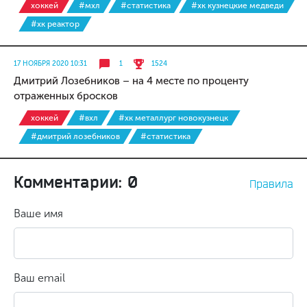
хоккей
#мхл
#статистика
#хк кузнецкие медведи
#хк реактор
17 НОЯБРЯ 2020 10:31
1
1524
Дмитрий Лозебников – на 4 месте по проценту
отраженных бросков
хоккей
#вхл
#хк металлург новокузнецк
#дмитрий лозебников
#статистика
Комментарии: 0
Правила
Ваше имя
Ваш email