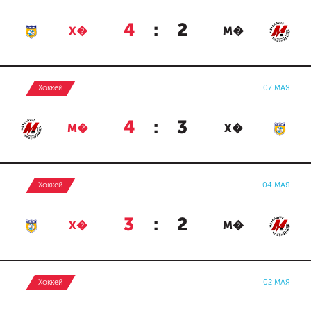
4
:
2
Х�
М�
Хоккей
07 МАЯ
4
:
3
М�
Х�
Хоккей
04 МАЯ
3
:
2
Х�
М�
Хоккей
02 МАЯ