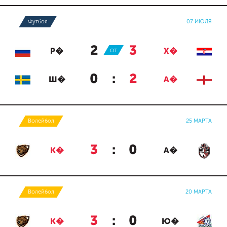
Футбол
07 ИЮЛЯ
2
:
3
Р�
ОТ
Х�
0
:
2
Ш�
А�
Волейбол
25 МАРТА
3
:
0
К�
А�
Волейбол
20 МАРТА
3
:
0
К�
Ю�