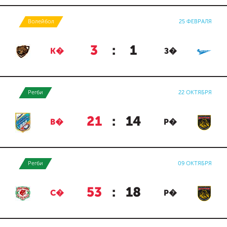
Волейбол
25 ФЕВРАЛЯ
3
:
1
К�
З�
Регби
22 ОКТЯБРЯ
21
:
14
В�
Р�
Регби
09 ОКТЯБРЯ
53
:
18
С�
Р�