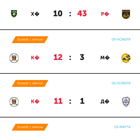
10
:
43
Х�
Р�
Хоккей с мячом
09 НОЯБРЯ
12
:
3
К�
М�
Хоккей с мячом
06 НОЯБРЯ
11
:
1
К�
Д�
Хоккей с мячом
06 МАРТА