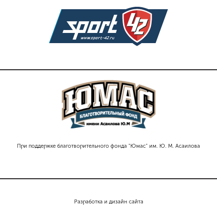
При поддержке благотворительного фонда "Юмас" им. Ю. М. Асаилова
Разработка и дизайн сайта