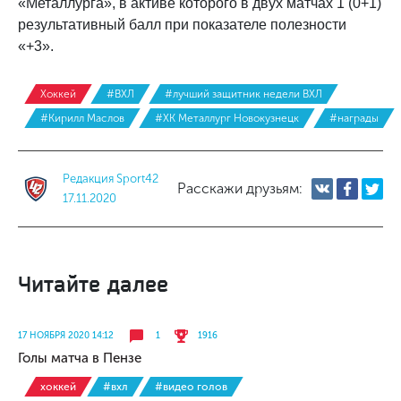
«Металлурга», в активе которого в двух матчах 1 (0+1)
результативный балл при показателе полезности
«+3».
Хоккей
#ВХЛ
#лучший защитник недели ВХЛ
#Кирилл Маслов
#ХК Металлург Новокузнецк
#награды
Редакция Sport42
Расскажи друзьям:
17.11.2020
Читайте далее
17 НОЯБРЯ 2020 14:12
1
1916
Голы матча в Пензе
хоккей
#вхл
#видео голов