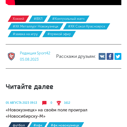
Хоккей
#ВХЛ
#Контрольный матч
#ХК Металлург Новокузнецк
#ХК Сокол Красноярск
#заявка на игру
#прямой эфир
Редакция Sport42
Расскажи друзьям:
05.08.2023
Читайте далее
05 АВГУСТА 2023 09:13
0
1612
«Новокузнецк» на своём поле проиграл
«Новосибирску-М»
футбол
#лфк
#фк новокузнецк