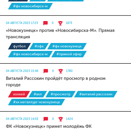
#фк новосибирск-м
04 АВГУСТА 2023 17:23
0
1873
«Новокузнецк» против «Новосибирска-М». Прямая
трансляция
футбол
#лфк
#фк новокузнецк
#фк новосибирск-м
#прямой эфир
04 АВГУСТА 2023 15:46
0
1780
Виталий Рассохин пройдёт просмотр в родном
городе
хоккей
#вхл
#просмотр
#виталий рассохин
#хк металлург новокузнецк
04 АВГУСТА 2023 14:03
0
1424
ФК «Новокузнецк» примет молодёжь ФК