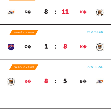
8
:
11
Б�
К�
Хоккей с мячом
28 ФЕВРАЛЯ
1
:
8
С�
К�
Хоккей с мячом
22 ФЕВРАЛЯ
8
:
5
К�
Б�