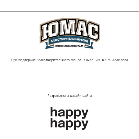
При поддержке благотворительного фонда "Юмас" им. Ю. М. Асаилова
Разработка и дизайн сайта