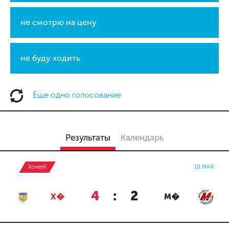
не смотрю на цену
не буду ходить
Еще одно голосование
Результаты
Календарь
Хоккей
10 МАЯ
4
:
2
Х�
М�