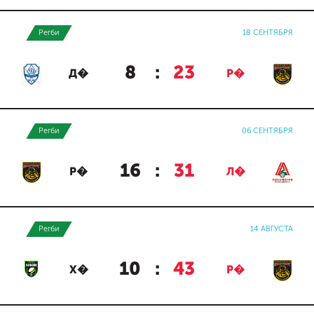
Регби
18 СЕНТЯБРЯ
8
:
23
Д�
Р�
Регби
06 СЕНТЯБРЯ
16
:
31
Р�
Л�
Регби
14 АВГУСТА
10
:
43
Х�
Р�