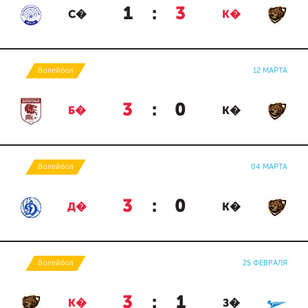
1
:
3
С�
К�
Волейбол
12 МАРТА
3
:
0
Б�
К�
Волейбол
04 МАРТА
3
:
0
Д�
К�
Волейбол
25 ФЕВРАЛЯ
3
:
1
К�
З�