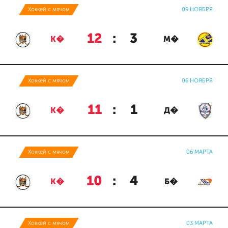
Хоккей с мячом
09 НОЯБРЯ
12
:
3
К�
М�
Хоккей с мячом
06 НОЯБРЯ
11
:
1
К�
Д�
Хоккей с мячом
06 МАРТА
10
:
4
К�
Б�
Хоккей с мячом
03 МАРТА