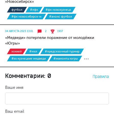
«Новосибирск»
футбол
#лфк
#фк новокузнецк
#фк новосибирск-м
#анонс футбол
04 АВГУСТА 2023 13:01
2
1937
«Медведи» потерпели поражение от молодёжки
«Югры»
хоккей
#мхл
#предсезонный турнир
#хк кузнецкие медведи
#мамонты югры
Комментарии: 0
Правила
Ваше имя
Ваш email