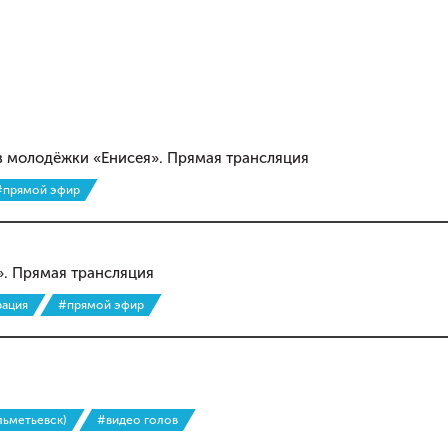
 молодёжки «Енисея». Прямая трансляция
#прямой эфир
. Прямая трансляция
рация
#прямой эфир
льметьевск)
#видео голов