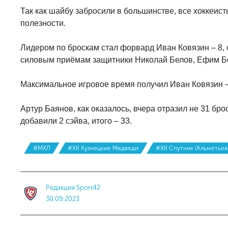
Так как шайбу забросили в большинстве, все хоккеис
полезности.
Лидером по броскам стал форвард Иван Ковязин – 8, о
силовым приёмам защитники Николай Белов, Ефим Бо
Максимальное игровое время получил Иван Ковязин – 
Артур Баянов, как оказалось, вчера отразил не 31 бро
добавили 2 сэйва, итого – 33.
#МХЛ
#ХК Кузнецкие Медведи
#ХК Спутник (Альметьев
Редакция Sport42
30.09.2023