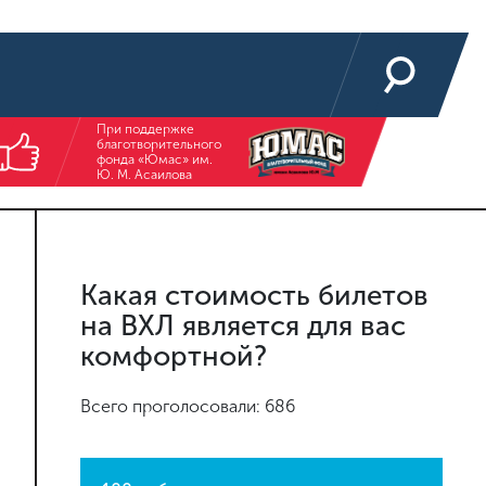
При поддержке
благотворительного
фонда «Юмас» им.
Ю. М. Асаилова
Какая стоимость билетов
на ВХЛ является для вас
комфортной?
Всего проголосовали: 686