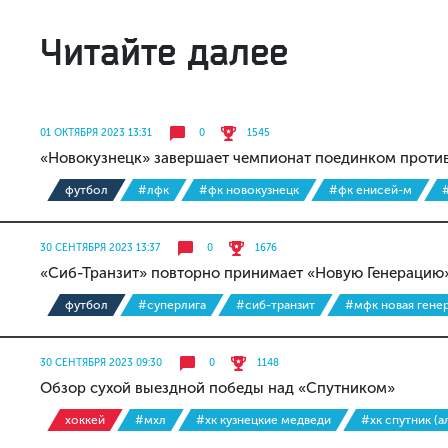
Читайте далее
01 ОКТЯБРЯ 2023 13:31
0
1545
«Новокузнецк» завершает чемпионат поединком против
футбол
#лфк
#фк новокузнецк
#фк енисей-м
30 СЕНТЯБРЯ 2023 13:37
0
1676
«Сиб-Транзит» повторно принимает «Новую Генерацию»
футбол
#суперлига
#сиб-транзит
#мфк новая гене
30 СЕНТЯБРЯ 2023 09:30
0
1148
Обзор сухой выездной победы над «Спутником»
хоккей
#мхл
#хк кузнецкие медведи
#хк спутник (а