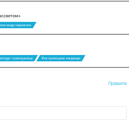
ассветом»
лександр науменко
аллург новокузнецк
#хк кузнецкие медведи
Правила