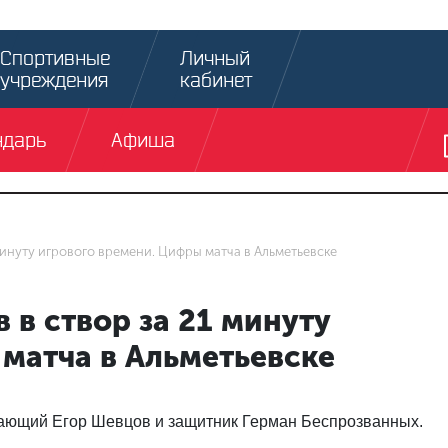
Спортивные
Личный
учреждения
кабинет
ндарь
Афиша
1 минуту игрового времени. Цифры матча в Альметьевске
в в створ за 21 минуту
матча в Альметьевске
ающий Егор Шевцов и защитник Герман Беспрозванных.