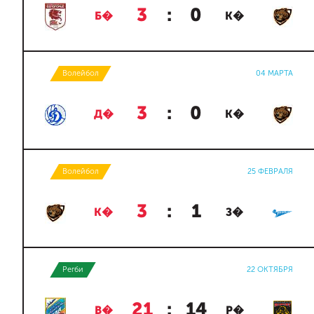
3
:
0
Б�
К�
Волейбол
04 МАРТА
3
:
0
Д�
К�
Волейбол
25 ФЕВРАЛЯ
3
:
1
К�
З�
Регби
22 ОКТЯБРЯ
21
:
14
В�
Р�