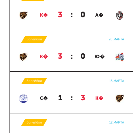
3
:
0
К�
А�
Волейбол
20 МАРТА
3
:
0
К�
Ю�
Волейбол
15 МАРТА
1
:
3
С�
К�
Волейбол
12 МАРТА