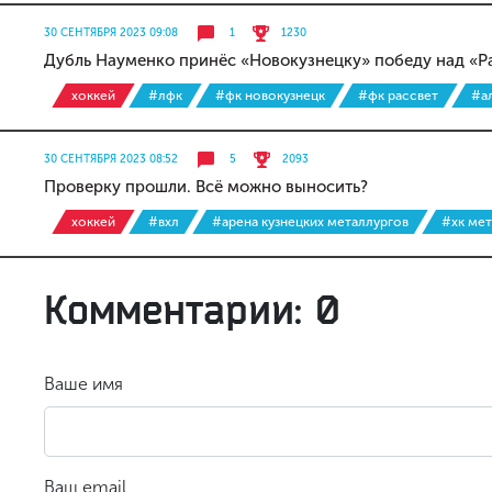
30 СЕНТЯБРЯ 2023 09:08
1
1230
Дубль Науменко принёс «Новокузнецку» победу над «Р
хоккей
#лфк
#фк новокузнецк
#фк рассвет
#а
30 СЕНТЯБРЯ 2023 08:52
5
2093
Проверку прошли. Всё можно выносить?
хоккей
#вхл
#арена кузнецких металлургов
#хк мет
Комментарии: 0
Ваше имя
Ваш email