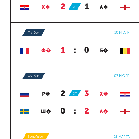
2
:
1
Х�
ОТ
А�
Футбол
10 ИЮЛЯ
1
:
0
Ф�
Б�
Футбол
07 ИЮЛЯ
2
:
3
Р�
ОТ
Х�
0
:
2
Ш�
А�
Волейбол
25 МАРТА