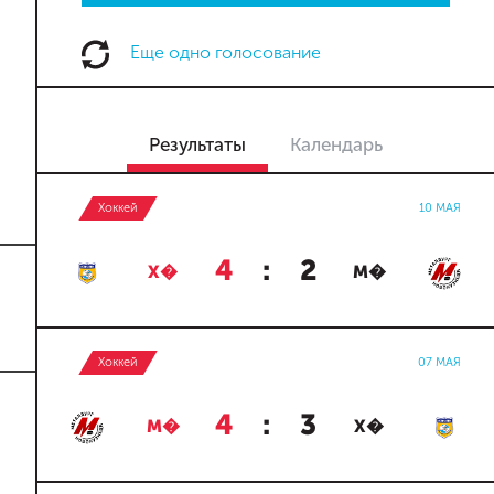
Еще одно голосование
Результаты
Календарь
Хоккей
10 МАЯ
4
:
2
Х�
М�
Хоккей
07 МАЯ
4
:
3
М�
Х�