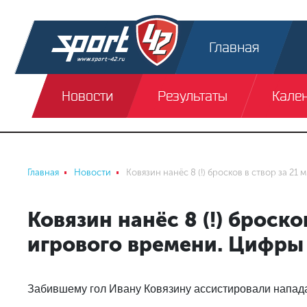
Главная
Новости
Результаты
Кале
Главная
Новости
Ковязин нанёс 8 (!) бросков в створ за 2
Ковязин нанёс 8 (!) броско
игрового времени. Цифры 
Забившему гол Ивану Ковязину ассистировали напад