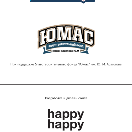
При поддержке благотворительного фонда "Юмас" им. Ю. М. Асаилова
Разработка и дизайн сайта