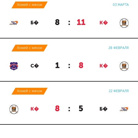
Хоккей с мячом
03 МАРТА
8
:
11
Б�
К�
Хоккей с мячом
28 ФЕВРАЛЯ
1
:
8
С�
К�
Хоккей с мячом
22 ФЕВРАЛЯ
8
:
5
К�
Б�