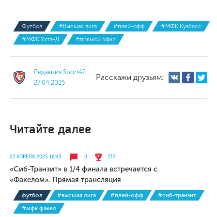
Футбол
#Высшая лига
#плей-офф
#МФК Кузбасс
#МФК Ухта-Д
#прямой эфир
Редакция Sport42
Расскажи друзьям:
27.04.2025
Читайте далее
27 АПРЕЛЯ 2025 16:43
0
737
«Сиб-Транзит» в 1/4 финала встречается с
«Факелом». Прямая трансляция
футбол
#высшая лига
#плей-офф
#сиб-транзит
#мфк факел