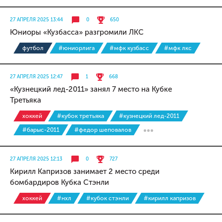
27 АПРЕЛЯ 2025 13:44
0
650
Юниоры «Кузбасса» разгромили ЛКС
футбол
#юниорлига
#мфк кузбасс
#мфк лкс
27 АПРЕЛЯ 2025 12:47
1
668
«Кузнецкий лед-2011» занял 7 место на Кубке
Третьяка
хоккей
#кубок третьяка
#кузнецкий лед-2011
#барыс-2011
#федор шеповалов
27 АПРЕЛЯ 2025 12:13
0
727
Кирилл Капризов занимает 2 место среди
бомбардиров Кубка Стэнли
хоккей
#нхл
#кубок стэнли
#кирилл капризов