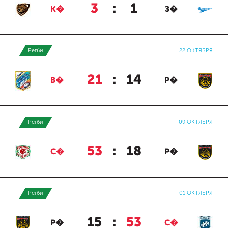
3
:
1
К�
З�
Регби
22 ОКТЯБРЯ
21
:
14
В�
Р�
Регби
09 ОКТЯБРЯ
53
:
18
С�
Р�
Регби
01 ОКТЯБРЯ
15
:
53
Р�
С�