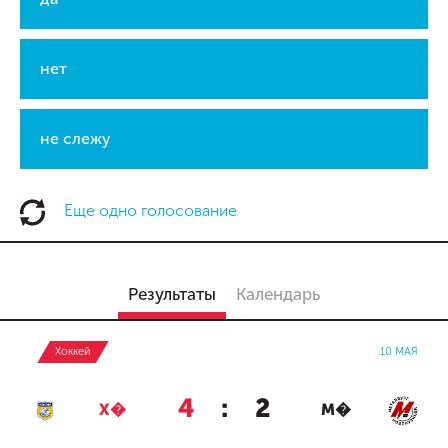
нет
не слежу
Еще одно голосование
Результаты
Календарь
Хоккей
10 МАЯ
4
:
2
Х�
М�