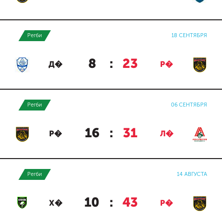
Регби
18 СЕНТЯБРЯ
8
:
23
Д�
Р�
Регби
06 СЕНТЯБРЯ
16
:
31
Р�
Л�
Регби
14 АВГУСТА
10
:
43
Х�
Р�