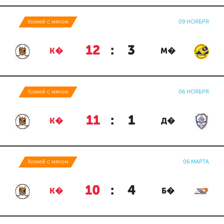
Хоккей с мячом
09 НОЯБРЯ
12
:
3
К�
М�
Хоккей с мячом
06 НОЯБРЯ
11
:
1
К�
Д�
Хоккей с мячом
06 МАРТА
10
:
4
К�
Б�