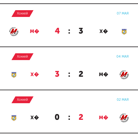
Хоккей
07 МАЯ
4
:
3
М�
Х�
Хоккей
04 МАЯ
3
:
2
Х�
М�
Хоккей
02 МАЯ
0
:
2
Х�
М�