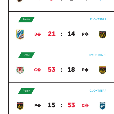
Регби
22 ОКТЯБРЯ
21
:
14
В�
Р�
Регби
09 ОКТЯБРЯ
53
:
18
С�
Р�
Регби
01 ОКТЯБРЯ
15
:
53
Р�
С�