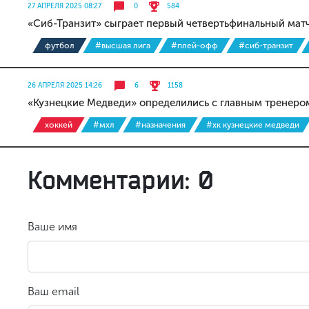
27 АПРЕЛЯ 2025 08:27
0
584
«Сиб-Транзит» сыграет первый четвертьфинальный мат
футбол
#высшая лига
#плей-офф
#сиб-транзит
26 АПРЕЛЯ 2025 14:26
6
1158
«Кузнецкие Медведи» определились с главным тренеро
хоккей
#мхл
#назначения
#хк кузнецкие медведи
Комментарии: 0
Ваше имя
Ваш email