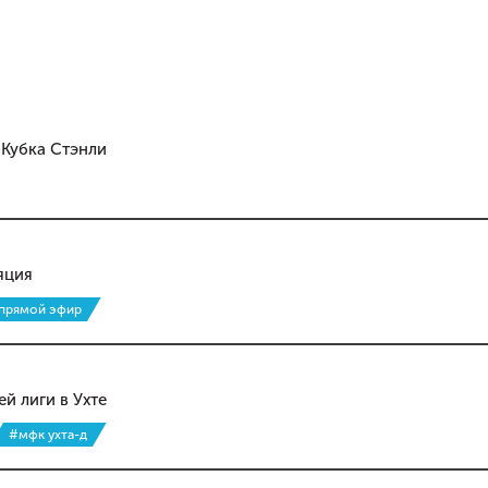
 Кубка Стэнли
яция
прямой эфир
й лиги в Ухте
#мфк ухта-д