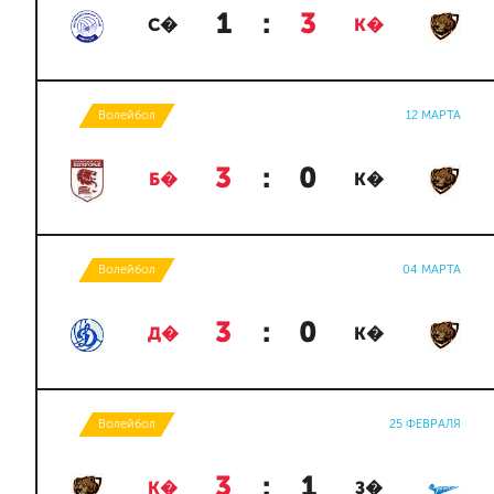
1
:
3
С�
К�
Волейбол
12 МАРТА
3
:
0
Б�
К�
Волейбол
04 МАРТА
3
:
0
Д�
К�
Волейбол
25 ФЕВРАЛЯ
3
:
1
К�
З�