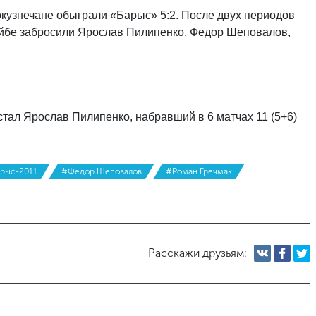
окузнечане обыграли «Барыс» 5:2. После двух периодов
айбе забросили Ярослав Пилипенко, Федор Шеповалов,
тал Ярослав Пилипенко, набравший в 6 матчах 11 (5+6)
рыс-2011
#Федор Шеповалов
#Роман Гречмак
Расскажи друзьям: