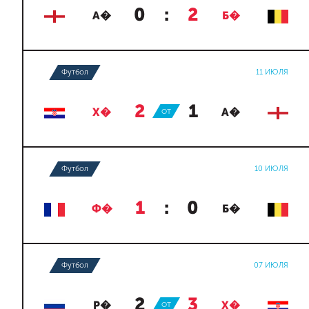
0
:
2
А�
Б�
Футбол
11 ИЮЛЯ
2
:
1
Х�
ОТ
А�
Футбол
10 ИЮЛЯ
1
:
0
Ф�
Б�
Футбол
07 ИЮЛЯ
2
:
3
Р�
ОТ
Х�