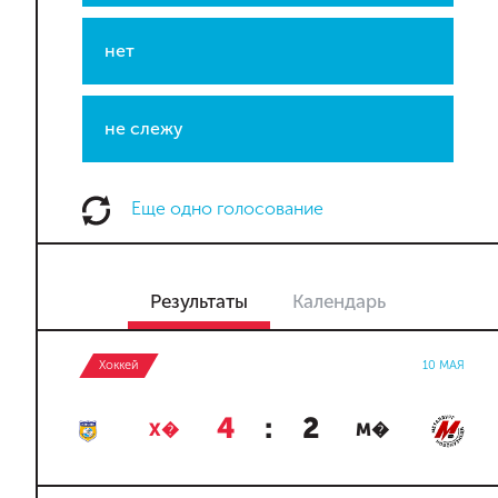
нет
не слежу
Еще одно голосование
Результаты
Календарь
Хоккей
10 МАЯ
4
:
2
Х�
М�