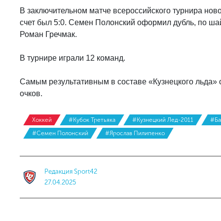
В заключительном матче всероссийского турнира нов
счет был 5:0. Семен Полонский оформил дубль, по ш
Роман Гречмак.
В турнире играли 12 команд.
Самым результативным в составе «Кузнецкого льда» с
очков.
Хоккей
#Кубок Третьяка
#Кузнецкий Лед-2011
#Ба
#Семен Полонский
#Ярослав Пилипенко
Редакция Sport42
27.04.2025