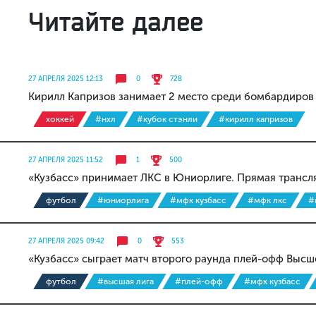
Читайте далее
27 АПРЕЛЯ 2025 12:13
0
728
Кирилл Капризов занимает 2 место среди бомбардиров
хоккей
#нхл
#кубок стэнли
#кирилл капризов
27 АПРЕЛЯ 2025 11:52
1
500
«Кузбасс» принимает ЛКС в Юниорлиге. Прямая трансл
футбол
#юниорлига
#мфк кузбасс
#мфк лкс
#
27 АПРЕЛЯ 2025 09:42
0
553
«Кузбасс» сыграет матч второго раунда плей-офф Высше
футбол
#высшая лига
#плей-офф
#мфк кузбасс