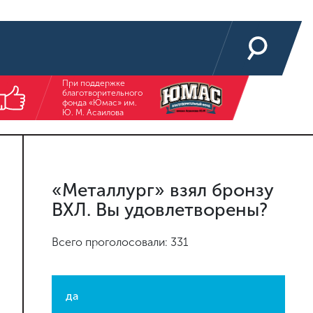
При поддержке
благотворительного
фонда «Юмас» им.
Ю. М. Асаилова
«Металлург» взял бронзу
ВХЛ. Вы удовлетворены?
Всего проголосовали: 331
да