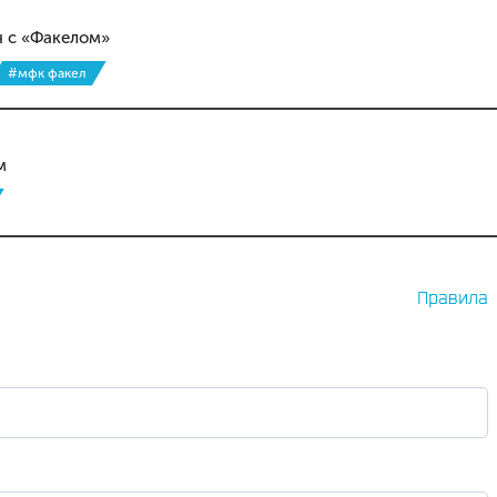
ч с «Факелом»
#мфк факел
м
Правила