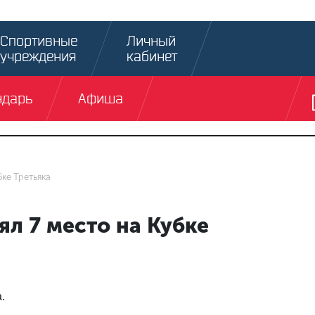
Спортивные
Личный
учреждения
кабинет
ндарь
Афиша
бке Третьяка
ял 7 место на Кубке
.