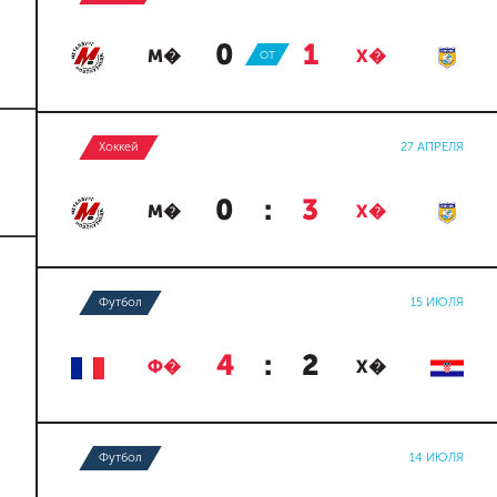
0
:
1
М�
ОТ
Х�
Хоккей
27 АПРЕЛЯ
0
:
3
М�
Х�
Футбол
15 ИЮЛЯ
4
:
2
Ф�
Х�
Футбол
14 ИЮЛЯ