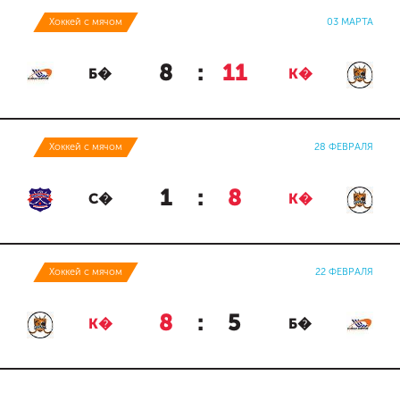
Хоккей с мячом
03 МАРТА
8
:
11
Б�
К�
Хоккей с мячом
28 ФЕВРАЛЯ
1
:
8
С�
К�
Хоккей с мячом
22 ФЕВРАЛЯ
8
:
5
К�
Б�