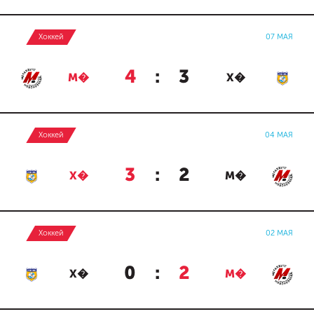
Хоккей
07 МАЯ
4
:
3
М�
Х�
Хоккей
04 МАЯ
3
:
2
Х�
М�
Хоккей
02 МАЯ
0
:
2
Х�
М�