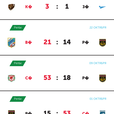
3
:
1
К�
З�
Регби
22 ОКТЯБРЯ
21
:
14
В�
Р�
Регби
09 ОКТЯБРЯ
53
:
18
С�
Р�
Регби
01 ОКТЯБРЯ
15
:
53
Р�
С�