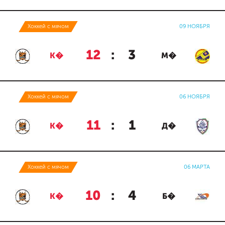
Хоккей с мячом
09 НОЯБРЯ
12
:
3
К�
М�
Хоккей с мячом
06 НОЯБРЯ
11
:
1
К�
Д�
Хоккей с мячом
06 МАРТА
10
:
4
К�
Б�