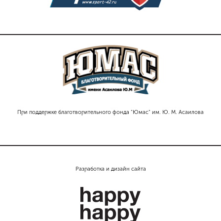
При поддержке благотворительного фонда "Юмас" им. Ю. М. Асаилова
Разработка и дизайн сайта