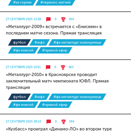
#хк горняк
#перенос матчей
27 СЕНТЯБРЯ 2025 13:38
0
454
«Металлург-2009» встречается с «Енисеем» в
последнем матче сезона. Прямая трансляция
футбол
#юфл
#фк металлург новокузнецк
#фк енисей
#прямой эфир
27 СЕНТЯБРЯ 2025 10:51
0
463
«Металлург-2010» в Красноярске проводит
заключительный матч чемпионата ЮФЛ. Прямая
трансляция
футбол
#юфл
#фк металлург новокузнецк
#фк енисей
#прямой эфир
27 СЕНТЯБРЯ 2025 09:22
0
394
«Кузбасс» проиграл «Динамо-ЛО» во втором туре