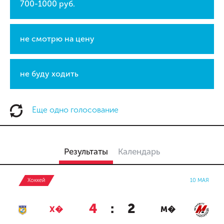
700-1000 руб.
не смотрю на цену
не буду ходить
Еще одно голосование
Результаты
Календарь
Хоккей
10 МАЯ
4
:
2
Х�
М�