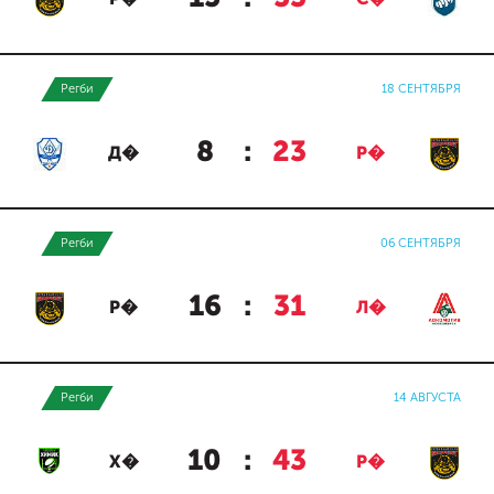
Регби
18 СЕНТЯБРЯ
8
:
23
Д�
Р�
Регби
06 СЕНТЯБРЯ
16
:
31
Р�
Л�
Регби
14 АВГУСТА
10
:
43
Х�
Р�