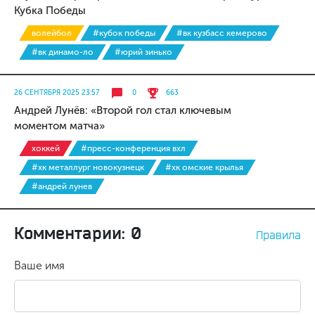
Кубка Победы
волейбол
#кубок победы
#вк кузбасс кемерово
#вк динамо-ло
#юрий зинько
26 СЕНТЯБРЯ 2025 23:57
0
663
Андрей Лунёв: «Второй гол стал ключевым
моментом матча»
хоккей
#пресс-конференция вхл
#хк металлург новокузнецк
#хк омские крылья
#андрей лунев
Комментарии: 0
Правила
Ваше имя