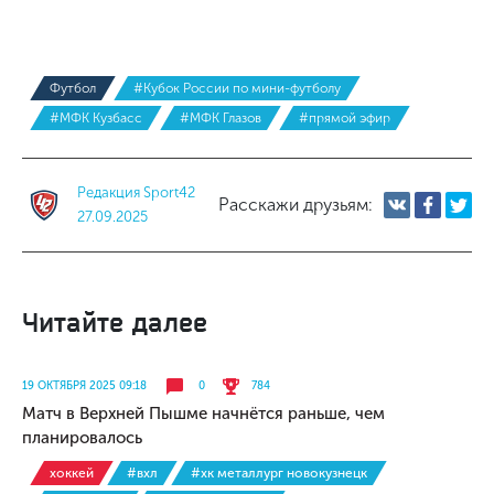
Футбол
#Кубок России по мини-футболу
#МФК Кузбасс
#МФК Глазов
#прямой эфир
Редакция Sport42
Расскажи друзьям:
27.09.2025
Читайте далее
19 ОКТЯБРЯ 2025 09:18
0
784
Матч в Верхней Пышме начнётся раньше, чем
планировалось
хоккей
#вхл
#хк металлург новокузнецк