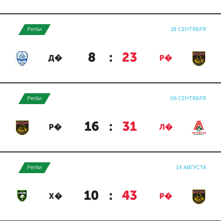
Регби
18 СЕНТЯБРЯ
8
:
23
Д�
Р�
Регби
06 СЕНТЯБРЯ
16
:
31
Р�
Л�
Регби
14 АВГУСТА
10
:
43
Х�
Р�