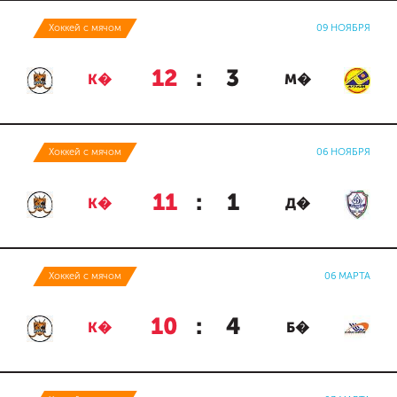
Хоккей с мячом
09 НОЯБРЯ
12
:
3
К�
М�
Хоккей с мячом
06 НОЯБРЯ
11
:
1
К�
Д�
Хоккей с мячом
06 МАРТА
10
:
4
К�
Б�