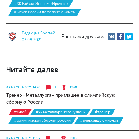
#ХК Байкал-Энергия (Иркутск)
#Кубок России по хоккею с мячом
Редакция Sport42
Расскажи друзьям:
03.08.2021
Читайте далее
03 АВГУСТА 2021 14:20
2
1968
Тренер «Металлурга» приглашён в олимпийскую
сборную России
хоккей
#хк металлург новокузнецк
#тренер
#олимпийская сборная россии
#александр смирнов
03 АВГУСТА 2021 11:53
0
2105