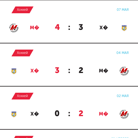
Хоккей
07 МАЯ
4
:
3
М�
Х�
Хоккей
04 МАЯ
3
:
2
Х�
М�
Хоккей
02 МАЯ
0
:
2
Х�
М�