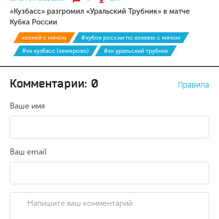
«Кузбасс» разгромил «Уральский Трубник» в матче
Кубка России
хоккей с мячом
#кубок россии по хоккею с мячом
#хк кузбасс (кемерово)
#хк уральский трубник
Комментарии: 0
Правила
Ваше имя
Ваш email