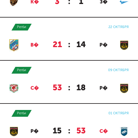
3
:
1
К�
З�
Регби
22 ОКТЯБРЯ
21
:
14
В�
Р�
Регби
09 ОКТЯБРЯ
53
:
18
С�
Р�
Регби
01 ОКТЯБРЯ
15
:
53
Р�
С�