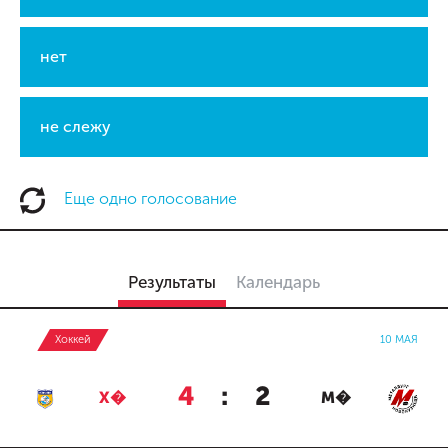
нет
не слежу
Еще одно голосование
Результаты
Календарь
Хоккей
10 МАЯ
4
:
2
Х�
М�