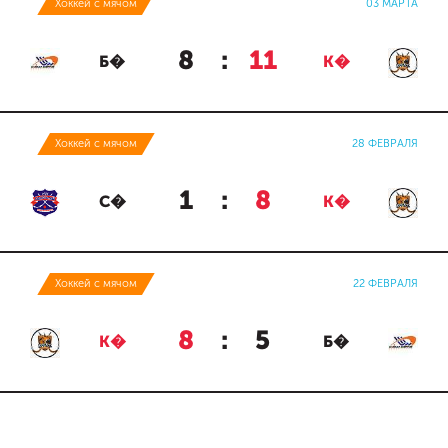
Хоккей с мячом
03 МАРТА
8
:
11
Б�
К�
Хоккей с мячом
28 ФЕВРАЛЯ
1
:
8
С�
К�
Хоккей с мячом
22 ФЕВРАЛЯ
8
:
5
К�
Б�