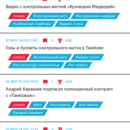
Видео с контрольных матчей «Кузнецких Медведей»
хоккей
#контрольный матч
#хк кузнецкие медведи
#сибирские снайперы
#видео голов
03 АВГУСТА 2021 10:45
0
2582
Голы и буллиты контрольного матча в Тамбове
хоккей
#контрольный матч
#видео голов
#хк металлург новокузнецк
#хк тамбов
03 АВГУСТА 2021 09:58
1
1828
Андрей Караваев подписал полноценный контракт
с «Тамбовом»
хоккей
#вхл
#контракты
#хк тамбов
#андрей караваев
02 АВГУСТА 2021 22:03
0
1576