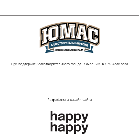
При поддержке благотворительного фонда "Юмас" им. Ю. М. Асаилова
Разработка и дизайн сайта