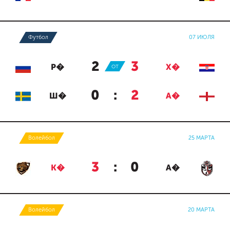
Футбол
07 ИЮЛЯ
2
:
3
Р�
ОТ
Х�
0
:
2
Ш�
А�
Волейбол
25 МАРТА
3
:
0
К�
А�
Волейбол
20 МАРТА