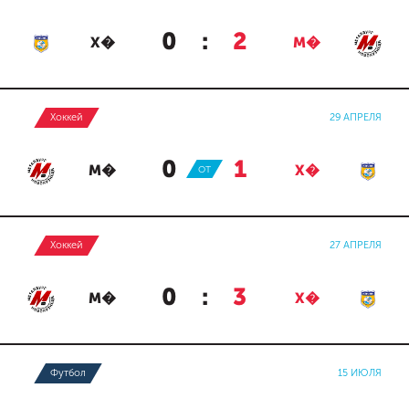
0
:
2
Х�
М�
Хоккей
29 АПРЕЛЯ
0
:
1
М�
ОТ
Х�
Хоккей
27 АПРЕЛЯ
0
:
3
М�
Х�
Футбол
15 ИЮЛЯ