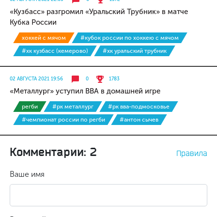
«Кузбасс» разгромил «Уральский Трубник» в матче
Кубка России
хоккей с мячом
#кубок россии по хоккею с мячом
#хк кузбасс (кемерово)
#хк уральский трубник
02 АВГУСТА 2021 19:56
0
1783
«Металлург» уступил ВВА в домашней игре
регби
#рк металлург
#рк вва-подмосковье
#чемпионат россии по регби
#антон сычев
Комментарии: 2
Правила
Ваше имя