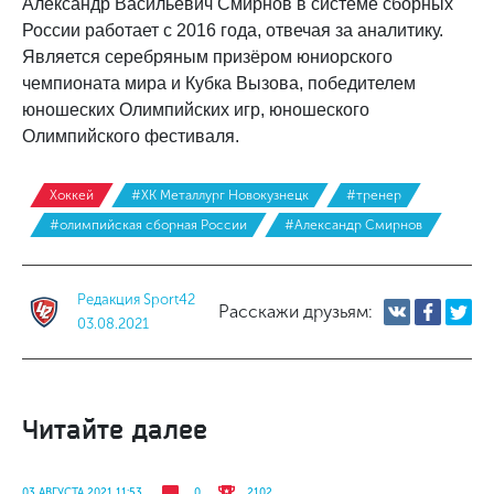
Александр Васильевич Смирнов в системе сборных
России работает с 2016 года, отвечая за аналитику.
Является серебряным призёром юниорского
чемпионата мира и Кубка Вызова, победителем
юношеских Олимпийских игр, юношеского
Олимпийского фестиваля.
Хоккей
#ХК Металлург Новокузнецк
#тренер
#олимпийская сборная России
#Александр Смирнов
Редакция Sport42
Расскажи друзьям:
03.08.2021
Читайте далее
03 АВГУСТА 2021 11:53
0
2102