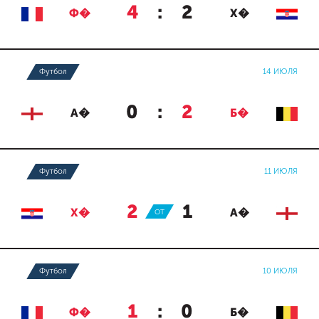
4
:
2
Ф�
Х�
Футбол
14 ИЮЛЯ
0
:
2
А�
Б�
Футбол
11 ИЮЛЯ
2
:
1
Х�
ОТ
А�
Футбол
10 ИЮЛЯ
1
:
0
Ф�
Б�