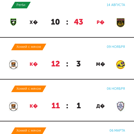
Регби
14 АВГУСТА
10
:
43
Х�
Р�
Хоккей с мячом
09 НОЯБРЯ
12
:
3
К�
М�
Хоккей с мячом
06 НОЯБРЯ
11
:
1
К�
Д�
Хоккей с мячом
06 МАРТА