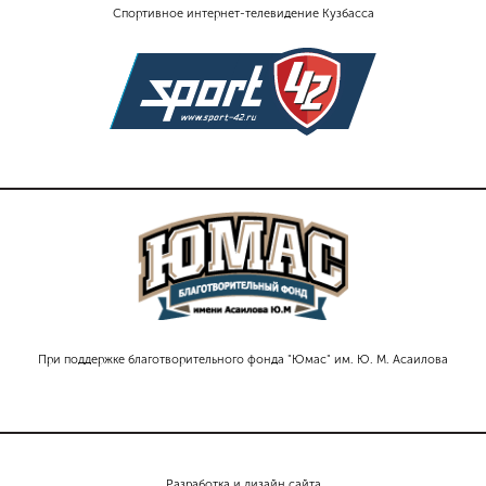
Спортивное интернет-телевидение Кузбасса
При поддержке благотворительного фонда "Юмас" им. Ю. М. Асаилова
Разработка и дизайн сайта