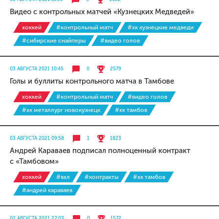
Видео с контрольных матчей «Кузнецких Медведей»
хоккей
#контрольный матч
#хк кузнецкие медведи
#сибирские снайперы
#видео голов
03 АВГУСТА 2021 10:45
0
2579
Голы и буллиты контрольного матча в Тамбове
хоккей
#контрольный матч
#видео голов
#хк металлург новокузнецк
#хк тамбов
03 АВГУСТА 2021 09:58
1
1823
Андрей Караваев подписал полноценный контракт
с «Тамбовом»
хоккей
#вхл
#контракты
#хк тамбов
#андрей караваев
02 АВГУСТА 2021 22:03
0
1572