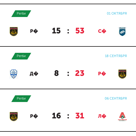
Регби
01 ОКТЯБРЯ
15
:
53
Р�
С�
Регби
18 СЕНТЯБРЯ
8
:
23
Д�
Р�
Регби
06 СЕНТЯБРЯ
16
:
31
Р�
Л�