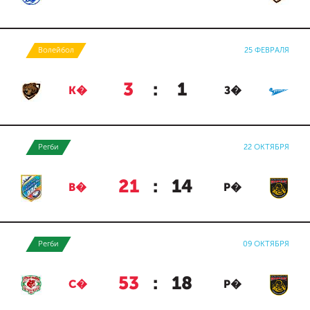
Волейбол
25 ФЕВРАЛЯ
3
:
1
К�
З�
Регби
22 ОКТЯБРЯ
21
:
14
В�
Р�
Регби
09 ОКТЯБРЯ
53
:
18
С�
Р�