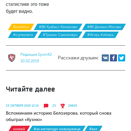
статистике это тоже
будет видно.
Волейбол
#ВК Кузбасс Кемерово
#ВК Динамо Москва
#суперлига
#Туомас Саммелвуо
#Игорь Кобзарь
Редакция Sport42
Расскажи друзьям:
10.02.2019
Читайте далее
23 ОКТЯБРЯ 2019 12:14
23
20659
Вспоминаем историю Белозерова, который снова
обыграл «Кузню»
хоккей
#хк металлург новокузнецк
#вхл