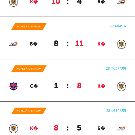
10
:
4
К�
Б�
Хоккей с мячом
03 МАРТА
8
:
11
Б�
К�
Хоккей с мячом
28 ФЕВРАЛЯ
1
:
8
С�
К�
Хоккей с мячом
22 ФЕВРАЛЯ
8
:
5
К�
Б�