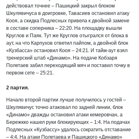
действовал точнее – Пашицкий закрыл блоком
Шкулявичуса в доигровке, Тавасиев остановил атаку
Кооя, а скидка Подлесных привела к двойной замене
в составе соперника – 22:20. На площадку вышли
Круглов и Паяк. Тут же Круглов отыгрался от блока в
аут, на что Карпухов ответил пайпом, а двойной блок
«Кузбасса» остановил Кооя – 24:21. И тайм-аут взял
тренерский штаб «Динамо». На подаче Кобзаря
Полетаев забил переходящий мяч и поставил точку в
первом сете – 25:21.
2 партия.
Начало второй партии лучше получилось у гостей –
Шкулявичус точно атаковал по задней линии, блок
«Динамо» дважды остановил атаки кемеровчан, а
Бережкко нашел руки блокирующих – 1:4. На подачах
Подлесных «Кузбассу» удалось сократить отставание
– 4:4. На атаки Полетаева и Пашицкого «Динамо»