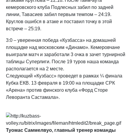
атаками Круглова – 22:18. После тайм-аута
кемеровского клуба Подлесных забил по задней
линии, Тавасиев забил первым темпом – 24:19.
Круглов ошибся в атаке и поставил точку в этой
встрече – 25:19.
3:0 – уверенная победа «Кузбасса» на домашней
площадке над московским «Динамо». Кемеровчане
выиграли матч и заработали 3 очка в зачет турнирной
таблицы Суперлиги. После 19 туров наша команда
располагается на 2 месте.
Следующий «Кузбасс» проведет в рамках ¼ финала
Кубка ЕКВ. 13 февраля в 19:00 на площадке СРК
«Арена» против финского клуба «Форд Сторе
Леворанта Састамала».
Туомас Саммелвуо, главный тренер команды