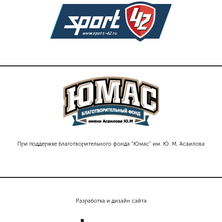
При поддержке благотворительного фонда "Юмас" им. Ю. М. Асаилова
Разработка и дизайн сайта