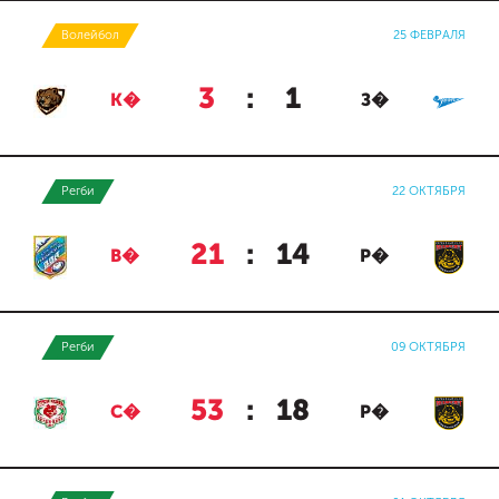
Волейбол
25 ФЕВРАЛЯ
3
:
1
К�
З�
Регби
22 ОКТЯБРЯ
21
:
14
В�
Р�
Регби
09 ОКТЯБРЯ
53
:
18
С�
Р�