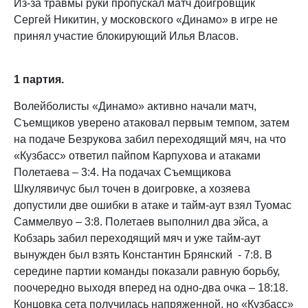
Из-за травмы руки пропускал матч доигровщик
Сергей Никитин, у московского «Динамо» в игре не
принял участие блокирующий Илья Власов.
1 партия.
Волейболисты «Динамо» активно начали матч,
Съемщиков уверено атаковал первым темпом, затем
на подаче Безрукова забил переходящий мяч, на что
«Кузбасс» ответил пайпом Карпухова и атаками
Полетаева – 3:4. На подачах Съемщикова
Шкулявичус был точен в доигровке, а хозяева
допустили две ошибки в атаке и тайм-аут взял Туомас
Саммелвуо – 3:8. Полетаев выполнил два эйса, а
Кобзарь забил переходящий мяч и уже тайм-аут
вынужден был взять Константин Брянский - 7:8. В
середине партии команды показали равную борьбу,
поочередно выходя вперед на одно-два очка – 18:18.
Концовка сета получилась напряженной, но «Кузбасс»