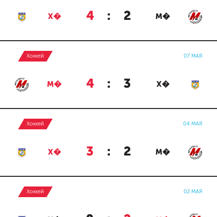
4
:
2
Х�
М�
Хоккей
07 МАЯ
4
:
3
М�
Х�
Хоккей
04 МАЯ
3
:
2
Х�
М�
Хоккей
02 МАЯ