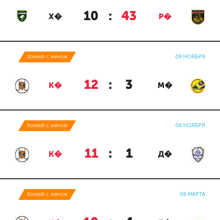
10
:
43
Х�
Р�
Хоккей с мячом
09 НОЯБРЯ
12
:
3
К�
М�
Хоккей с мячом
06 НОЯБРЯ
11
:
1
К�
Д�
Хоккей с мячом
06 МАРТА