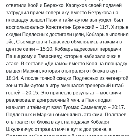
ответили Коой и Бережко. Карпухов своей подачей
затруднил прием сопернику, вместо Безрукова на
площадку вышел Паяк и тайм-аутом вынужден был
воспользоваться Константин Брянский – 11:7. Хитрые
скидки Подлесных достигали цели, Кобзарь выполнил
эйс, Съемщиков и Тавасиев обменялись атаками в
центре сетки – 15:10. Кобзарь адресовал передачи
Пашицкому и Тавасиеву, которые набирали очки в
атаке. В составе «Динамо» вместо Кооя на площадку
вышел Маркин, которая отыгрался от блока в аут –
18:14. А после точной скидки Подлесных из четвертой
зоны тайм-аутом в игру вмешался тренерский штаб
гостей – 20:15. Это принесло результат – москвичи
реализовали доигровочный мяч, а Паяк подал
навылет и тайм-аут взял Туомас Саммелвуо – 20:17.
Подлесных и Маркин обменялись атаками, Полетаев
отыгрался от блока в аут, на подачах Кобзаря
Шкулявичус отправил мяч в аут в доигровке, а