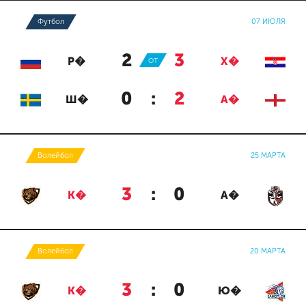
Футбол
07 ИЮЛЯ
2
:
3
Р�
ОТ
Х�
0
:
2
Ш�
А�
Волейбол
25 МАРТА
3
:
0
К�
А�
Волейбол
20 МАРТА
3
:
0
К�
Ю�