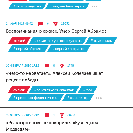
#хк торпедо у-к
#андрей белозеров
24 МАЯ 2019 09:42
6
12632
Воспоминания о хоккее. Умер Сергей Абрамов
хоккей
#хк металлург новокузнецк
#хк ижсталь
#сергей абрамов
#сергей лантратов
10 ФЕВРАЛЯ 2019 17:52
0
1748
«Чего-то не хватает». Алексей Коледаев ищет
рецепт победы
хоккей
#хк кузнецкие медведи
#мхл
#пресс-конференция мхл
#хк реактор
10 ФЕВРАЛЯ 2019 15:04
1
2030
«Реактор» вновь не покорился «Кузнецким
Медведям»