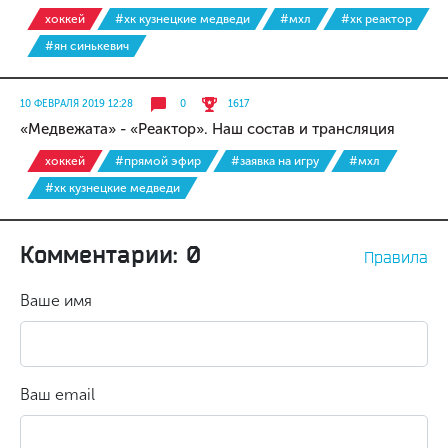
хоккей
#хк кузнецкие медведи
#мхл
#хк реактор
#ян синькевич
10 ФЕВРАЛЯ 2019 12:28
0
1617
«Медвежата» - «Реактор». Наш состав и трансляция
хоккей
#прямой эфир
#заявка на игру
#мхл
#хк кузнецкие медведи
Комментарии: 0
Правила
Ваше имя
Ваш email