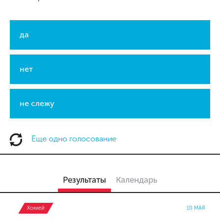
да
нет
не слежу
Еще одно голосование
Результаты
Календарь
Хоккей
10 МАЯ