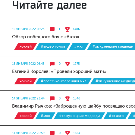
Читайте далее
15 ЯНВАРЯ 2022 08:23
1
1486
Обзор победного боя с «Авто»
хоккей
#видео голов
#мхл
#хк кузнецкие медведи
15 ЯНВАРЯ 2022 06:45
0
1275
Евгений Королев: «Провели хороший матч»
хоккей
#пресс-конференция мхл
#хк кузнецкие медвед
14 ЯНВАРЯ 2022 23:44
0
1540
Владимир Рычков: «Заброшенную шайбу посвящаю свое
хоккей
#мхл
#хк кузнецкие медведи
#хк авто
#
14 ЯНВАРЯ 2022 20:59
0
1654