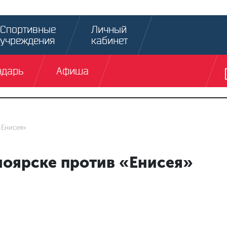
Спортивные
Личный
учреждения
кабинет
ндарь
Афиша
«Енисея»
ноярске против «Енисея»