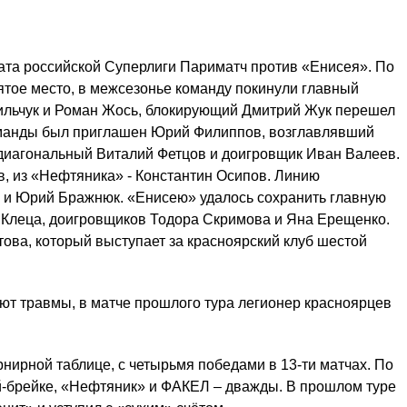
ната российской Суперлиги Париматч против «Енисея». По
ятое место, в межсезонье команду покинули главный
ильчук и Роман Жось, блокирующий Дмитрий Жук перешел
команды был приглашен Юрий Филиппов, возглавлявший
 диагональный Виталий Фетцов и доигровщик Иван Валеев.
, из «Нефтяника» - Константин Осипов. Линию
 и Юрий Бражнюк. «Енисею» удалось сохранить главную
 Клеца, доигровщиков Тодора Скримова и Яна Ерещенко.
ова, который выступает за красноярский клуб шестой
ют травмы, в матче прошлого тура легионер красноярцев
нирной таблице, с четырьмя победами в 13-ти матчах. По
й-брейке, «Нефтяник» и ФАКЕЛ – дважды. В прошлом туре