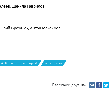
алеев, Данила Гаврилов
, Юрий Бражнюк, Антон Максимов
#ВК Енисей (Красноярск)
#суперлига
Расскажи друзьям: