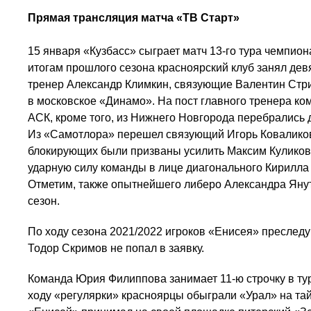
Прямая трансляция матча «ТВ Старт»
15 января «Кузбасс» сыграет матч 13-го тура чемпио
итогам прошлого сезона красноярский клуб занял дев
тренер Александр Климкин, связующие Валентин Стр
в московское «Динамо». На пост главного тренера 
АСК, кроме того, из Нижнего Новгорода перебрались
Из «Самотлора» перешел связующий Игорь Коваликов
блокирующих были призваны усилить Максим Куликов
ударную силу команды в лице диагонального Кирилла
Отметим, также опытнейшего либеро Александра Янут
сезон.
По ходу сезона 2021/2022 игроков «Енисея» преследу
Тодор Скримов не попал в заявку.
Команда Юрия Филиппова занимает 11-ю строчку в тур
ходу «регулярки» красноярцы обыграли «Урал» на та