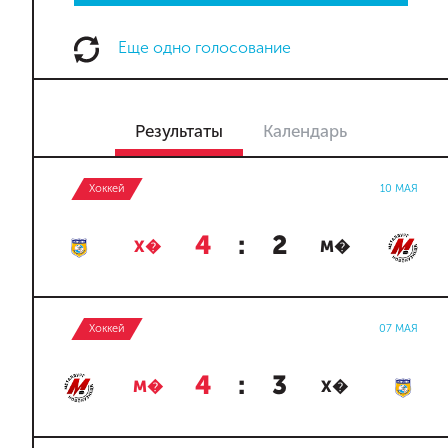
Еще одно голосование
Результаты
Календарь
Хоккей
10 МАЯ
4
:
2
Х�
М�
Хоккей
07 МАЯ
4
:
3
М�
Х�