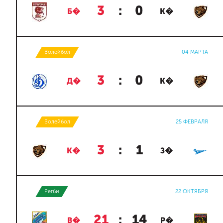
3
:
0
Б�
К�
Волейбол
04 МАРТА
3
:
0
Д�
К�
Волейбол
25 ФЕВРАЛЯ
3
:
1
К�
З�
Регби
22 ОКТЯБРЯ
21
:
14
В�
Р�