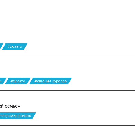
#хк авто
и
#хк авто
#евгений королев
й семье»
владимир рычков