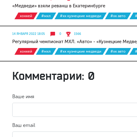
«Медведи» взяли реванш в Екатеринбурге
хоккей
#мхл
#хк кузнецкие медведи
#хк авто
#
14 ЯНВАРЯ 2022 18:05
0
1566
Регулярный чемпионат МХЛ. «Авто» - «Кузнецкие Медве
хоккей
#мхл
#хк кузнецкие медведи
#хк авто
#
Комментарии: 0
Ваше имя
Ваш email