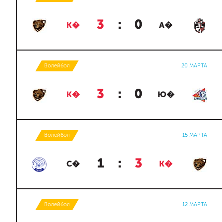
3
:
0
К�
А�
Волейбол
20 МАРТА
3
:
0
К�
Ю�
Волейбол
15 МАРТА
1
:
3
С�
К�
Волейбол
12 МАРТА