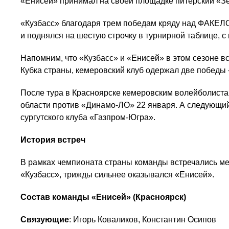
«Енисей» принимал на своей площадке питерский «Зе
«Кузбасс» благодаря трем победам кряду над ФАКЕЛ
и поднялся на шестую строчку в турнирной таблице, 
Напомним, что «Кузбасс» и «Енисей» в этом сезоне 
Кубка страны, кемеровский клуб одержал две победы –
После тура в Красноярске кемеровским волейболиста
области против «Динамо-ЛО» 22 января. А следующий
сургутского клуба «Газпром-Югра».
История встреч
В рамках чемпионата страны команды встречались ме
«Кузбасс», трижды сильнее оказывался «Енисей».
Состав команды «Енисей» (Красноярск)
Связующие
: Игорь Коваликов, Константин Осипов