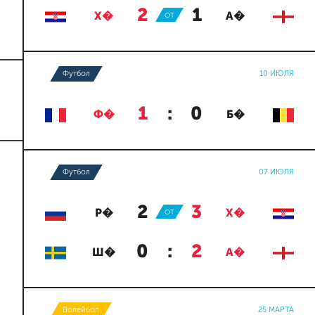
2
:
1
Х�
ОТ
А�
Футбол
10 ИЮЛЯ
1
:
0
Ф�
Б�
Футбол
07 ИЮЛЯ
2
:
3
Р�
ОТ
Х�
0
:
2
Ш�
А�
Волейбол
25 МАРТА