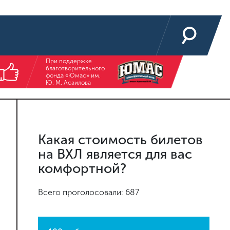
При поддержке
благотворительного
фонда «Юмас» им.
Ю. М. Асаилова
Какая стоимость билетов
на ВХЛ является для вас
комфортной?
Всего проголосовали: 687