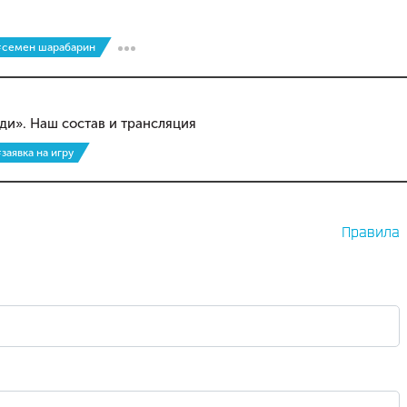
семен шарабарин
ди». Наш состав и трансляция
заявка на игру
Правила