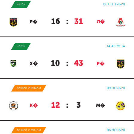
Регби
06 СЕНТЯБРЯ
16
:
31
Р�
Л�
Регби
14 АВГУСТА
10
:
43
Х�
Р�
Хоккей с мячом
09 НОЯБРЯ
12
:
3
К�
М�
Хоккей с мячом
06 НОЯБРЯ