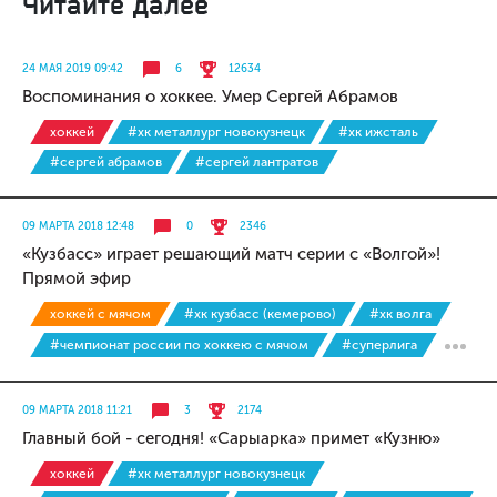
Читайте далее
24 МАЯ 2019 09:42
6
12634
Воспоминания о хоккее. Умер Сергей Абрамов
хоккей
#хк металлург новокузнецк
#хк ижсталь
#сергей абрамов
#сергей лантратов
09 МАРТА 2018 12:48
0
2346
«Кузбасс» играет решающий матч серии с «Волгой»!
Прямой эфир
хоккей с мячом
#хк кузбасс (кемерово)
#хк волга
#чемпионат россии по хоккею с мячом
#суперлига
09 МАРТА 2018 11:21
3
2174
Главный бой - сегодня! «Сарыарка» примет «Кузню»
хоккей
#хк металлург новокузнецк