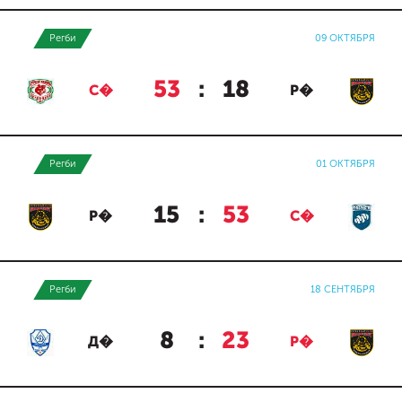
Регби
09 ОКТЯБРЯ
53
:
18
С�
Р�
Регби
01 ОКТЯБРЯ
15
:
53
Р�
С�
Регби
18 СЕНТЯБРЯ
8
:
23
Д�
Р�