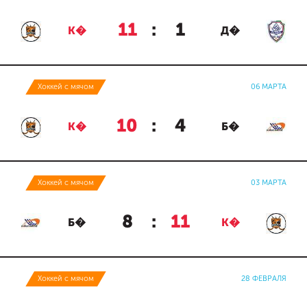
11
:
1
К�
Д�
Хоккей с мячом
06 МАРТА
10
:
4
К�
Б�
Хоккей с мячом
03 МАРТА
8
:
11
Б�
К�
Хоккей с мячом
28 ФЕВРАЛЯ