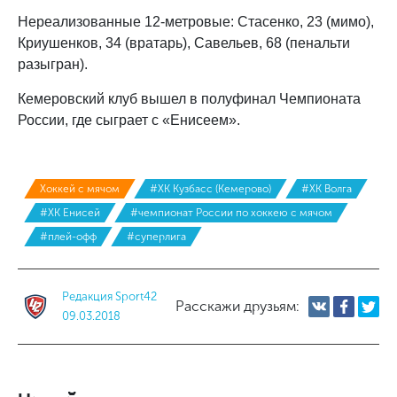
Нереализованные 12-метровые:
Стасенко, 23 (мимо),
Криушенков, 34 (вратарь), Савельев, 68 (пенальти
разыгран).
Кемеровский клуб вышел в полуфинал Чемпионата
России, где сыграет с «Енисеем».
Хоккей с мячом
#ХК Кузбасс (Кемерово)
#ХК Волга
#ХК Енисей
#чемпионат России по хоккею с мячом
#плей-офф
#суперлига
Редакция Sport42
Расскажи друзьям:
09.03.2018