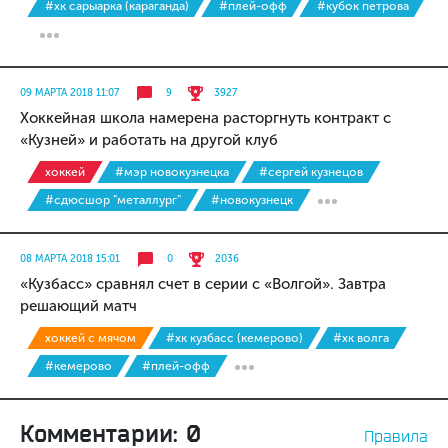
#хк сарыарка (караганда)
#плей-офф
#кубок петрова
09 МАРТА 2018 11:07
9
3927
Хоккейная школа намерена расторгнуть контракт с
«Кузней» и работать на другой клуб
хоккей
#мэр новокузнецка
#сергей кузнецов
#сдюсшор "металлург"
#новокузнецк
08 МАРТА 2018 15:01
0
2036
«Кузбасс» сравнял счет в серии с «Волгой». Завтра
решающий матч
хоккей с мячом
#хк кузбасс (кемерово)
#хк волга
#кемерово
#плей-офф
Комментарии: 0
Правила