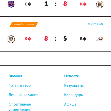
1
:
8
С�
К�
Хоккей с мячом
22 ФЕВРАЛЯ
8
:
5
К�
Б�
Главная
Новости
Тотализатор
Результаты
Личный кабинет
Календарь
Спортивные
Афиша
учреждения