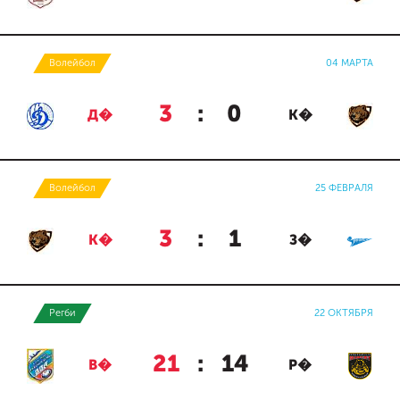
Волейбол
04 МАРТА
3
:
0
Д�
К�
Волейбол
25 ФЕВРАЛЯ
3
:
1
К�
З�
Регби
22 ОКТЯБРЯ
21
:
14
В�
Р�