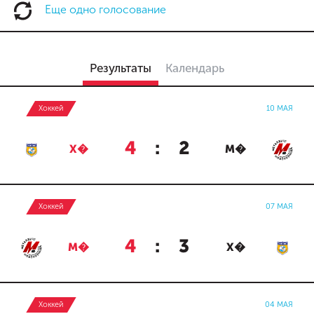
Еще одно голосование
Результаты
Календарь
Хоккей
10 МАЯ
4
:
2
Х�
М�
Хоккей
07 МАЯ
4
:
3
М�
Х�
Хоккей
04 МАЯ