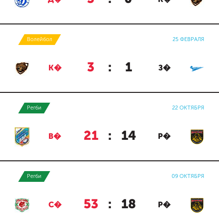
Волейбол
25 ФЕВРАЛЯ
3
:
1
К�
З�
Регби
22 ОКТЯБРЯ
21
:
14
В�
Р�
Регби
09 ОКТЯБРЯ
53
:
18
С�
Р�