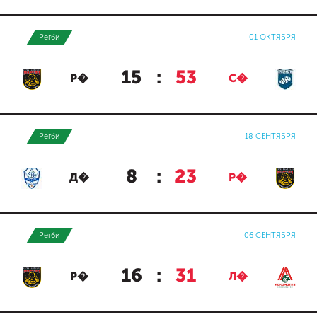
Регби
01 ОКТЯБРЯ
15
:
53
Р�
С�
Регби
18 СЕНТЯБРЯ
8
:
23
Д�
Р�
Регби
06 СЕНТЯБРЯ
16
:
31
Р�
Л�