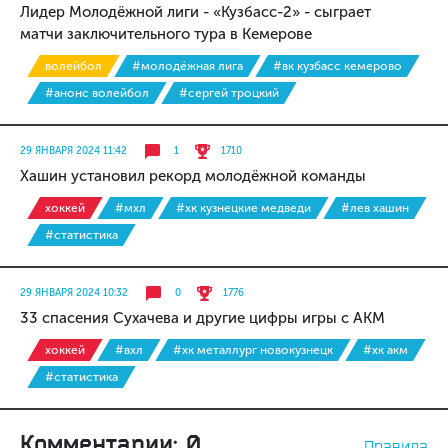
Лидер Молодёжной лиги - «Кузбасс-2» - сыграет
матчи заключительного тура в Кемерове
волейбол
#молодёжная лига
#вк кузбасс кемерово
#анонс волейбол
#сергей троцкий
29 ЯНВАРЯ 2024 11:42
1
1710
Хашин установил рекорд молодёжной команды
хоккей
#мхл
#хк кузнецкие медведи
#лев хашин
#статистика
29 ЯНВАРЯ 2024 10:32
0
1776
33 спасения Сухачева и другие цифры игры с АКМ
хоккей
#вхл
#хк металлург новокузнецк
#хк акм
#статистика
Комментарии: 0
Правила