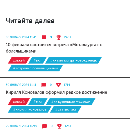
Читайте далее
30 ЯНВАРЯ 2024 11:41
9
2403
10 февраля состоится встреча «Металлурга» с
болельщиками
хоккей
#вхл
#хк металлург новокузнецк
#встреча с болельщиками
30 ЯНВАРЯ 2024 11:11
0
1714
Кирилл Коновалов оформил редкое достижение
хоккей
#мхл
#хк кузнецкие медведи
#кирилл коновалов
#статистика
29 ЯНВАРЯ 2024 16:49
0
1251