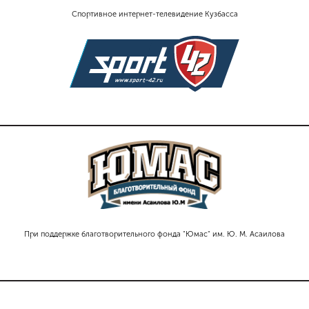
Спортивное интернет-телевидение Кузбасса
При поддержке благотворительного фонда "Юмас" им. Ю. М. Асаилова