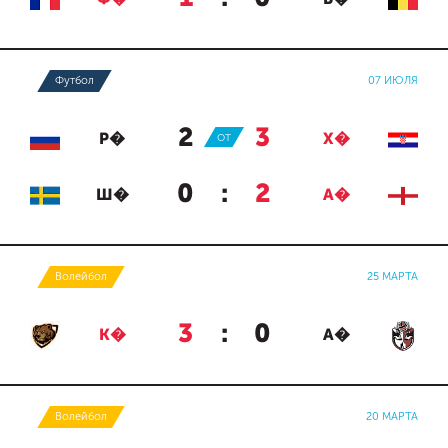
Футбол
07 ИЮЛЯ
2
:
3
Р�
ОТ
Х�
0
:
2
Ш�
А�
Волейбол
25 МАРТА
3
:
0
К�
А�
Волейбол
20 МАРТА