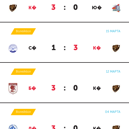
3
:
0
К�
Ю�
Волейбол
15 МАРТА
1
:
3
С�
К�
Волейбол
12 МАРТА
3
:
0
Б�
К�
Волейбол
04 МАРТА
3
:
0
Д�
К�