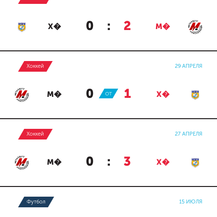
0
:
2
Х�
М�
Хоккей
29 АПРЕЛЯ
0
:
1
М�
ОТ
Х�
Хоккей
27 АПРЕЛЯ
0
:
3
М�
Х�
Футбол
15 ИЮЛЯ