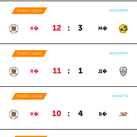
Хоккей с мячом
09 НОЯБРЯ
12
:
3
К�
М�
Хоккей с мячом
06 НОЯБРЯ
11
:
1
К�
Д�
Хоккей с мячом
06 МАРТА
10
:
4
К�
Б�