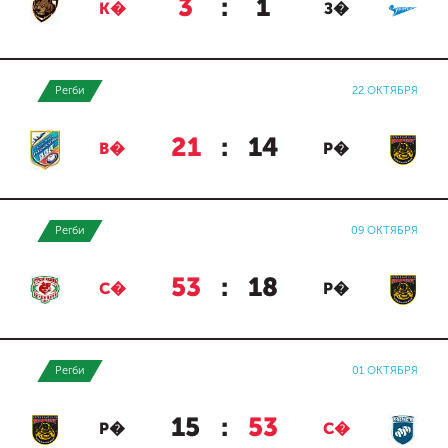
3
:
1
К�
З�
Регби
22 ОКТЯБРЯ
21
:
14
В�
Р�
Регби
09 ОКТЯБРЯ
53
:
18
С�
Р�
Регби
01 ОКТЯБРЯ
15
:
53
Р�
С�