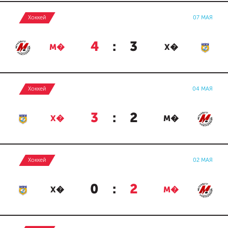
Хоккей
07 МАЯ
4
:
3
М�
Х�
Хоккей
04 МАЯ
3
:
2
Х�
М�
Хоккей
02 МАЯ
0
:
2
Х�
М�