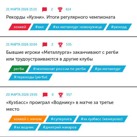
21 МАРТА 2026 15:10
2
614
Рекорды «Кузни». Итоги регулярного чемпионата
хоккей
#вхл
#хк металлург новокузнецк
#рекорд
21 МАРТА 2026 10:04
2
535
Бывшие игроки «Металлурга» заканчивают с регби
или трудоустраиваются в другие клубы
регби
#чемпионат россии по регби
#рк металлург
#переходы (регби)
20 МАРТА 2026 19:05
0
557
«Кузбасс» проиграл «Воднику» в матче за третье
место
хоккей с мячом
#суперлига
#хк кузбасс (кемерово)
#хк водник
#дмитрий макаров