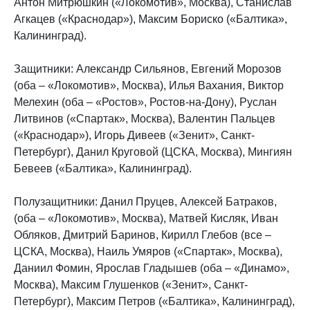
Антон Митрюшкин («Локомотив», Москва), Станислав
Агкацев («Краснодар»), Максим Бориско («Балтика»,
Калининград).
Защитники: Александр Сильянов, Евгений Морозов
(оба – «Локомотив», Москва), Илья Вахания, Виктор
Мелехин (оба – «Ростов», Ростов-на-Дону), Руслан
Литвинов («Спартак», Москва), Валентин Пальцев
(«Краснодар»), Игорь Дивеев («Зенит», Санкт-
Петербург), Данил Круговой (ЦСКА, Москва), Мингиян
Бевеев («Балтика», Калининград).
Полузащитники: Данил Пруцев, Алексей Батраков,
(оба – «Локомотив», Москва), Матвей Кисляк, Иван
Обляков, Дмитрий Баринов, Кирилл Глебов (все –
ЦСКА, Москва), Наиль Умяров («Спартак», Москва),
Даниил Фомин, Ярослав Гладышев (оба – «Динамо»,
Москва), Максим Глушенков («Зенит», Санкт-
Петербург), Максим Петров («Балтика», Калининград),