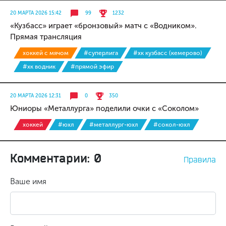
20 МАРТА 2026 15:42
99
1232
«Кузбасс» играет «бронзовый» матч с «Водником».
Прямая трансляция
хоккей с мячом
#суперлига
#хк кузбасс (кемерово)
#хк водник
#прямой эфир
20 МАРТА 2026 12:31
0
350
Юниоры «Металлурга» поделили очки с «Соколом»
хоккей
#юхл
#металлург-юхл
#сокол-юхл
Комментарии: 0
Правила
Ваше имя