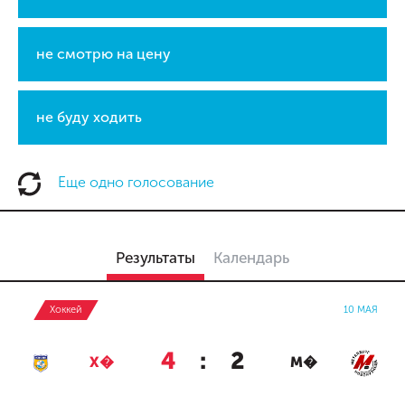
не смотрю на цену
не буду ходить
Еще одно голосование
Результаты
Календарь
Хоккей
10 МАЯ
4
:
2
Х�
М�