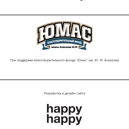
При поддержке благотворительного фонда "Юмас" им. Ю. М. Асаилова
Разработка и дизайн сайта