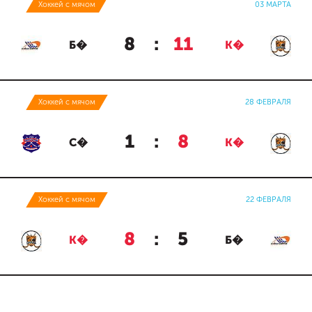
Хоккей с мячом
03 МАРТА
8
:
11
Б�
К�
Хоккей с мячом
28 ФЕВРАЛЯ
1
:
8
С�
К�
Хоккей с мячом
22 ФЕВРАЛЯ
8
:
5
К�
Б�