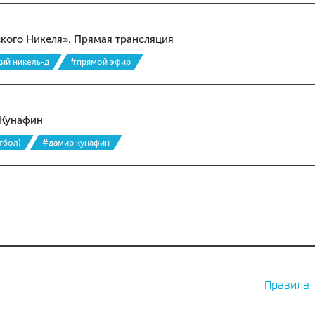
кого Никеля». Прямая трансляция
ий никель-д
#прямой эфир
 Кунафин
тбол)
#дамир кунафин
Правила