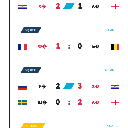
2
:
1
Х�
ОТ
А�
Футбол
10 ИЮЛЯ
1
:
0
Ф�
Б�
Футбол
07 ИЮЛЯ
2
:
3
Р�
ОТ
Х�
0
:
2
Ш�
А�
Волейбол
25 МАРТА