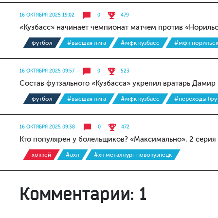
16 ОКТЯБРЯ 2025 19:02
0
479
«Кузбасс» начинает чемпионат матчем против «Норильс
футбол
#высшая лига
#мфк кузбасс
#мфк норильск
16 ОКТЯБРЯ 2025 09:57
0
523
Состав футзального «Кузбасса» укрепил вратарь Дамир
футбол
#высшая лига
#мфк кузбасс
#переходы (фу
16 ОКТЯБРЯ 2025 09:38
0
472
Кто популярен у болельщиков? «Максимально», 2 серия
хоккей
#вхл
#хк металлург новокузнецк
Комментарии: 1