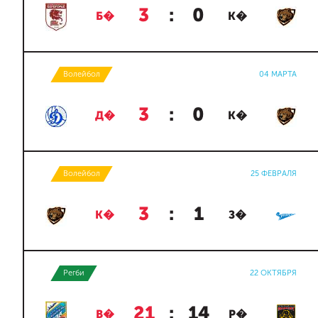
3
:
0
Б�
К�
Волейбол
04 МАРТА
3
:
0
Д�
К�
Волейбол
25 ФЕВРАЛЯ
3
:
1
К�
З�
Регби
22 ОКТЯБРЯ
21
:
14
В�
Р�