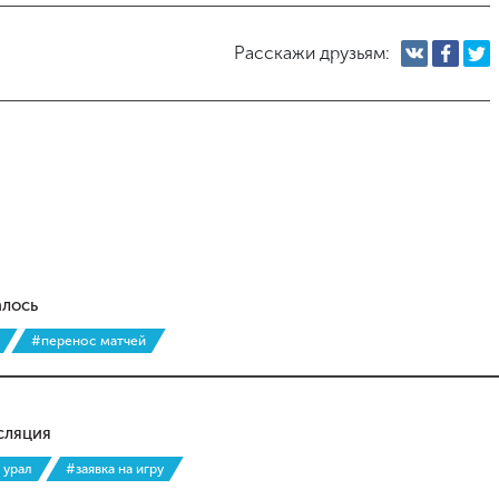
Расскажи друзьям:
алось
#перенос матчей
сляция
 урал
#заявка на игру