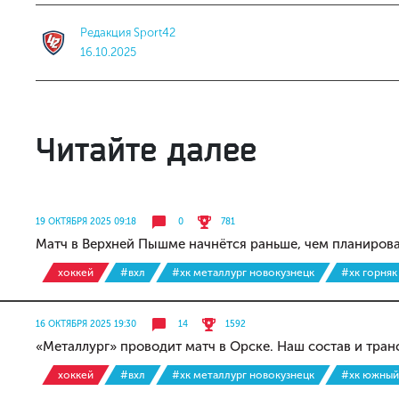
Редакция Sport42
16.10.2025
Читайте далее
19 ОКТЯБРЯ 2025 09:18
0
781
Матч в Верхней Пышме начнётся раньше, чем планиров
хоккей
#вхл
#хк металлург новокузнецк
#хк горняк
16 ОКТЯБРЯ 2025 19:30
14
1592
«Металлург» проводит матч в Орске. Наш состав и тран
хоккей
#вхл
#хк металлург новокузнецк
#хк южный