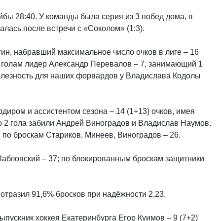
йбы 28:40. У команды была серия из 3 побед дома, в
алась после встречи с «Соколом» (1:3).
н, набравший максимальное число очков в лиге – 16
о голам лидер Александр Перевалов – 7, занимающий 1
олезность для наших форвардов у Владислава Кодолы
иром и ассистентом сезона – 14 (1+13) очков, имея
о 2 гола забили Андрей Виноградов и Владислав Наумов.
 по броскам Стариков, Минеев, Виноградов – 26.
абловский – 37; по блокированным броскам защитники
отразил 91,6% бросков при надёжности 2,23.
пускник хоккея Екатеринбурга Егор Куимов – 9 (7+2)