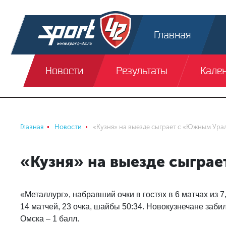
Главная
Новости
Результаты
Кале
Главная
Новости
«Кузня» на выезде сыграет с «Южным Ура
«Кузня» на выезде сыгра
«Металлург», набравший очки в гостях в 6 матчах из 7
14 матчей, 23 очка, шайбы 50:34. Новокузнечане заби
Омска – 1 балл.