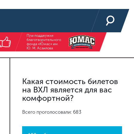
При поддержке
благотворительного
фонда «Юмас» им.
Ю. М. Асаилова
Какая стоимость билетов
на ВХЛ является для вас
комфортной?
Всего проголосовали: 683