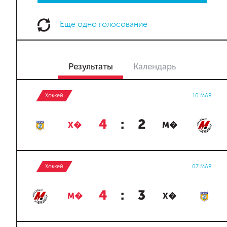
Еще одно голосование
Результаты
Календарь
Хоккей
10 МАЯ
4
:
2
Х�
М�
Хоккей
07 МАЯ
4
:
3
М�
Х�