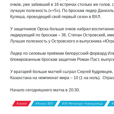
очков, уже забивший в 16 встречах столько же голов, 
лучшую полезность («+5»). По броскам лидер Даниэль
Куляша, проводящий свой первый сезон в ВХЛ.
У защитников Орска больше очков набрал воспитанник
лидирующий по броскам – 36. Степан Островский, име
Лучшая полезность у Островского и выпускника «Югры
Лидер по силовым приёмам белорусский форвард Илья
блокированным броскам защитник Роман Паст, выпуск
У вратарей больше матчей сыграл Сергей Кудрявцев,
Казахстана на чемпионат мира – 10 (1 на ноль). Отра
Начало сегодняшнего матча в 20:30.
Хоккей
#Анонс ВХЛ
#ХК Металлург Новокузнецк
#