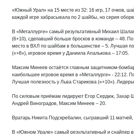
«Южный Урал» на 15 месте из 32: 16 игр, 17 очков, ша
каждой игре забрасывала по 2 шайбы, но серия оборв
В «Металлурге» самый результативный Михаил Шалаги
(6+10), сделавший больше бросков в команде – 48. П
место в ВХЛ по шайбам в большинстве – 5. Лучшая п
(«+8»), игровое время у Даниила Апалькова – 17:05.
Максим Минеев остаётся главным защитником-бомбард
наибольшее игровое время в «Металлурге» - 22:12. П
Лучшая полезность у Льва Старикова («+10»). Лидеры
По силовым приёмам лидируют Егор Сердюк, Захар Ш
Андрей Виноградов, Максим Минеев – 20.
Вратарь Никита Подскребалин, сыгравший 11 матчей, 
В «Южном Урале» самый результативный и снайпер вы