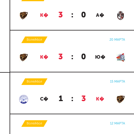
3
:
0
К�
А�
Волейбол
20 МАРТА
3
:
0
К�
Ю�
Волейбол
15 МАРТА
1
:
3
С�
К�
Волейбол
12 МАРТА