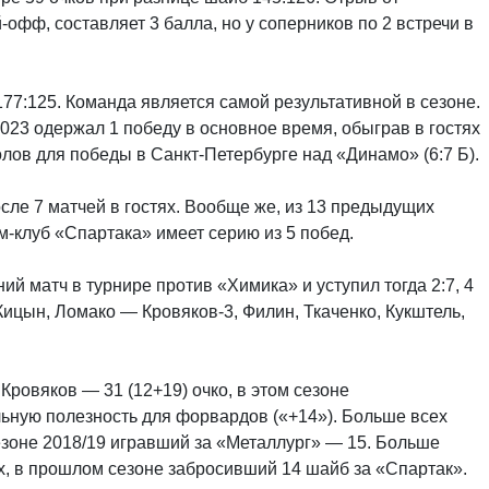
офф, составляет 3 балла, но у соперников по 2 встречи в
 177:125. Команда является самой результативной в сезоне.
023 одержал 1 победу в основное время, обыграв в гостях
олов для победы в Санкт-Петербурге над «Динамо» (6:7 Б).
сле 7 матчей в гостях. Вообще же, из 13 предыдущих
-клуб «Спартака» имеет серию из 5 побед.
й матч в турнире против «Химика» и уступил тогда 2:7, 4
ицын, Ломако — Кровяков-3, Филин, Ткаченко, Кукштель,
ровяков — 31 (12+19) очко, в этом сезоне
ьную полезность для форвардов («+14»). Больше всех
езоне 2018/19 игравший за «Металлург» — 15. Больше
х, в прошлом сезоне забросивший 14 шайб за «Спартак».