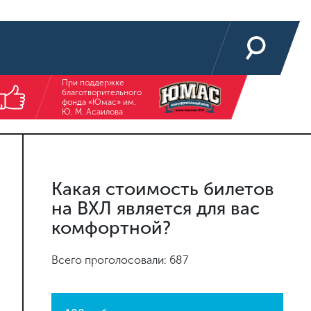
При поддержке
благотворительного
фонда «Юмас» им.
Ю. М. Асаилова
Какая стоимость билетов
на ВХЛ является для вас
комфортной?
Всего проголосовали: 687