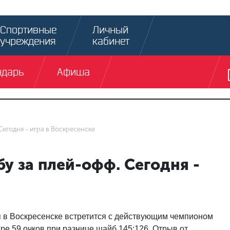
Спортивные
Личный
учреждения
кабинет
ндарь
Афиша
Сегодня - игра в Воскресенске
у за плей-офф. Сегодня -
я в Воскресенске встретится с действующим чемпионом
ре 59 очков при разнице шайб 145:126. Отрыв от