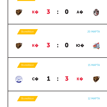
3
:
0
К�
А�
Волейбол
20 МАРТА
3
:
0
К�
Ю�
Волейбол
15 МАРТА
1
:
3
С�
К�
Волейбол
12 МАРТА