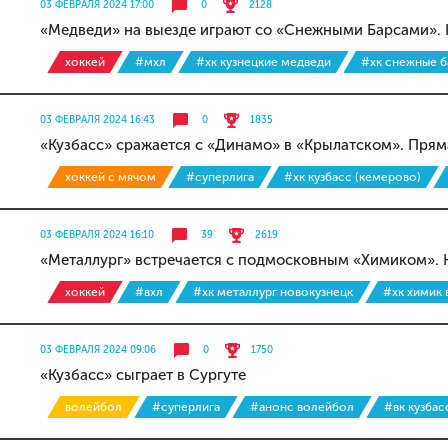
03 ФЕВРАЛЯ 2024 17:00
0
2128
«Медведи» на выезде играют со «Снежными Барсами». 
хоккей
#мхл
#хк кузнецкие медведи
#хк снежные 
03 ФЕВРАЛЯ 2024 16:43
0
1835
«Кузбасс» сражается с «Динамо» в «Крылатском». Прям
хоккей с мячом
#суперлига
#хк кузбасс (кемерово)
03 ФЕВРАЛЯ 2024 16:10
39
2619
«Металлург» встречается с подмосковным «Химиком». 
хоккей
#вхл
#хк металлург новокузнецк
#хк химик
03 ФЕВРАЛЯ 2024 09:06
0
1750
«Кузбасс» сыграет в Сургуте
волейбол
#суперлига
#анонс волейбол
#вк кузба