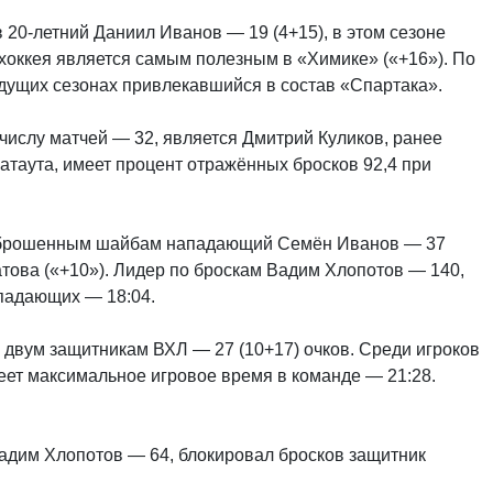
 20-летний Даниил Иванов — 19 (4+15), в этом сезоне
хоккея является самым полезным в «Химике» («+16»). По
ыдущих сезонах привлекавшийся в состав «Спартака».
 числу матчей — 32, является Дмитрий Куликов, ранее
шатаута, имеет процент отражённых бросков 92,4 при
заброшенным шайбам нападающий Семён Иванов — 37
атова («+10»). Лидер по броскам Вадим Хлопотов — 140,
падающих — 18:04.
о двум защитникам ВХЛ — 27 (10+17) очков. Среди игроков
еет максимальное игровое время в команде — 21:28.
дим Хлопотов — 64, блокировал бросков защитник