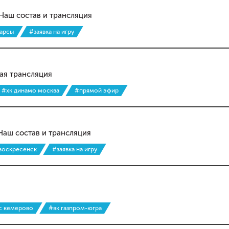
Наш состав и трансляция
барсы
#заявка на игру
ая трансляция
#хк динамо москва
#прямой эфир
Наш состав и трансляция
 воскресенск
#заявка на игру
сс кемерово
#вк газпром-югра