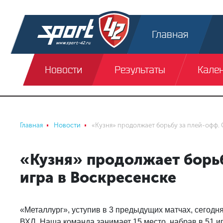
Главная
Новости
Результаты
Кале
Главная
Новости
«Кузня» продолжает борьбу за плей-офф. 
«Кузня» продолжает борьб
игра в Воскресенске
«Металлург», уступив в 3 предыдущих матчах, сегодн
ВХЛ. Наша команда занимает 15 место, набрав в 51 иг