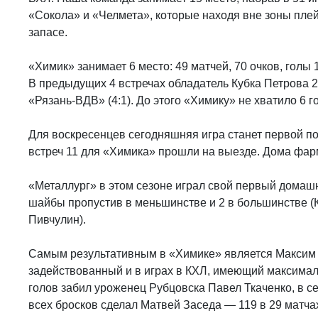
«Сокола» и «Челмета», которые находя вне зоны плей-
запасе.
«Химик» занимает 6 место: 49 матчей, 70 очков, голы
В предыдущих 4 встречах обладатель Кубка Петрова 2
«Рязань-ВДВ» (4:1). До этого «Химику» не хватило 6 г
Для воскресенцев сегодняшняя игра станет первой по
встреч 11 для «Химика» прошли на выезде. Дома фарм
«Металлург» в этом сезоне играл свой первый домашни
шайбы пропустив в меньшинстве и 2 в большинстве (К
Пивчулин).
Самым результативным в «Химике» является Максим К
задействованный и в играх в КХЛ, имеющий максимал
голов забил уроженец Рубцовска Павел Ткаченко, в с
всех бросков сделал Матвей Заседа — 119 в 29 матча