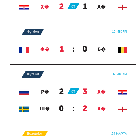
2
:
1
Х�
ОТ
А�
Футбол
10 ИЮЛЯ
1
:
0
Ф�
Б�
Футбол
07 ИЮЛЯ
2
:
3
Р�
ОТ
Х�
0
:
2
Ш�
А�
Волейбол
25 МАРТА