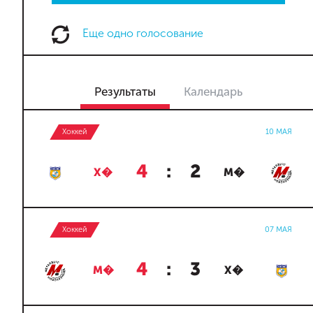
Еще одно голосование
Результаты
Календарь
Хоккей
10 МАЯ
4
:
2
Х�
М�
Хоккей
07 МАЯ
4
:
3
М�
Х�