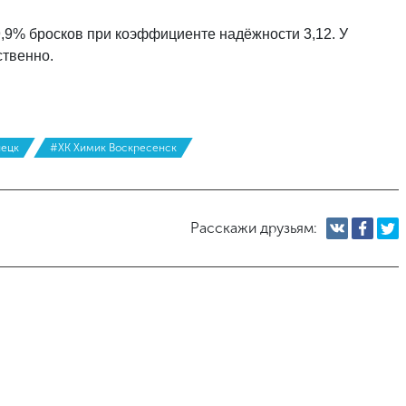
9,9% бросков при коэффициенте надёжности 3,12. У
ственно.
нецк
#ХК Химик Воскресенск
Расскажи друзьям: