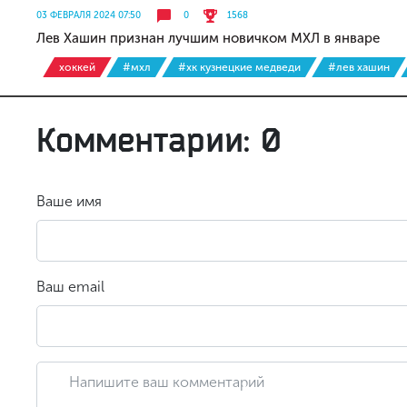
03 ФЕВРАЛЯ 2024 07:50
0
1568
Лев Хашин признан лучшим новичком МХЛ в январе
хоккей
#мхл
#хк кузнецкие медведи
#лев хашин
Комментарии: 0
Ваше имя
Ваш email