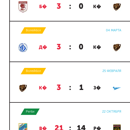
3
:
0
Б�
К�
Волейбол
04 МАРТА
3
:
0
Д�
К�
Волейбол
25 ФЕВРАЛЯ
3
:
1
К�
З�
Регби
22 ОКТЯБРЯ
21
:
14
В�
Р�