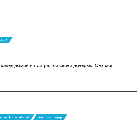
арыс
Я пошел домой и поиграл со своей дочерью. Она моя
ходы (волейбол)
#вк павлодар