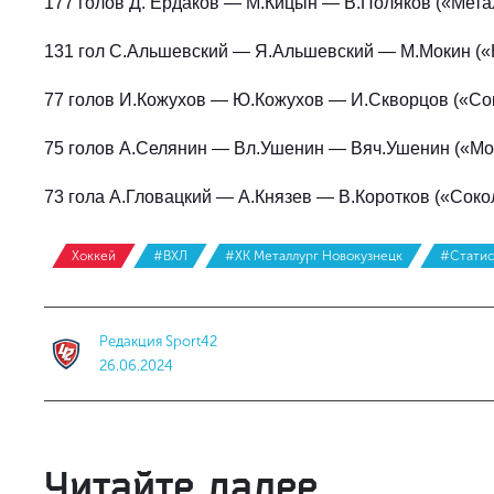
177 голов Д. Ердаков — М.Кицын — В.Поляков («Мета
131 гол С.Альшевский — Я.Альшевский — М.Мокин (
77 голов И.Кожухов — Ю.Кожухов — И.Скворцов («Со
75 голов А.Селянин — Вл.Ушенин — Вяч.Ушенин («Мо
73 гола А.Гловацкий — А.Князев — В.Коротков («Соко
Хоккей
#ВХЛ
#ХК Металлург Новокузнецк
#Статис
Редакция Sport42
26.06.2024
Читайте далее