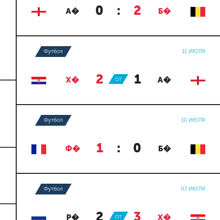
0
:
2
А�
Б�
Футбол
11 ИЮЛЯ
2
:
1
Х�
ОТ
А�
Футбол
10 ИЮЛЯ
1
:
0
Ф�
Б�
Футбол
07 ИЮЛЯ
2
:
3
Р�
ОТ
Х�