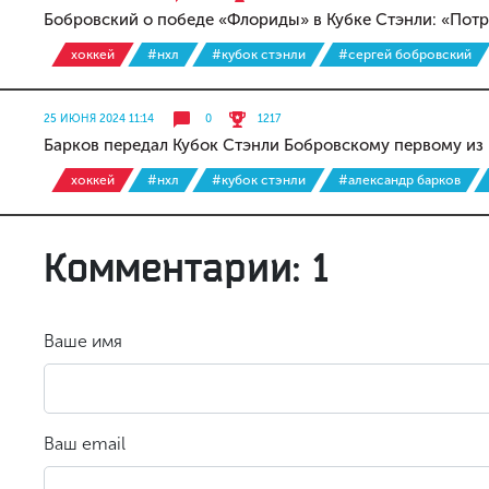
Бобровский о победе «Флориды» в Кубке Стэнли: «Пот
хоккей
#нхл
#кубок стэнли
#сергей бобровский
25 ИЮНЯ 2024 11:14
0
1217
Барков передал Кубок Стэнли Бобровскому первому из 
хоккей
#нхл
#кубок стэнли
#александр барков
Комментарии: 1
Ваше имя
Ваш email