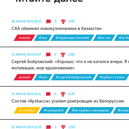
26 ИЮНЯ 2024 09:10
0
1391
СКА обменял новокузнечанина в Казахстан
хоккей
#кхл
#переходы (хоккей)
#хк ска
#хк б
25 ИЮНЯ 2024 21:07
0
1200
Сергей Бобровский: «Хорошо, что я не катался вчера. 
мотивация, мое вдохновение»
хоккей
#нхл
#сергей бобровский
#кубок стэнли
25 ИЮНЯ 2024 15:21
0
1179
Состав «Кузбасса» усилил доигровщик из Белоруссии
волейбол
#суперлига
#вк кузбасс кемерово
#пере
25 ИЮНЯ 2024 12:55
3
1253