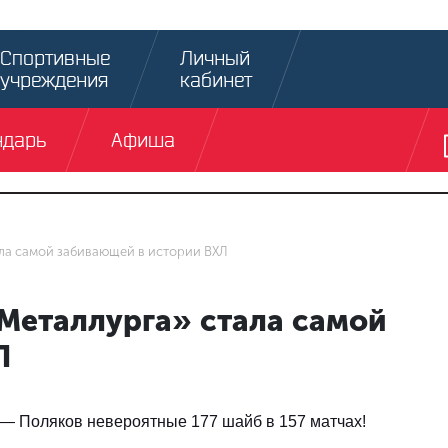
Спортивные
Личный
учреждения
кабинет
ндарь
Афиша
ала самой забивающей в истории ВХЛ
Металлурга» стала самой
Л
 — Поляков невероятные 177 шайб в 157 матчах!