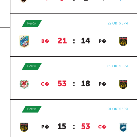
Регби
22 ОКТЯБРЯ
21
:
14
В�
Р�
Регби
09 ОКТЯБРЯ
53
:
18
С�
Р�
Регби
01 ОКТЯБРЯ
15
:
53
Р�
С�