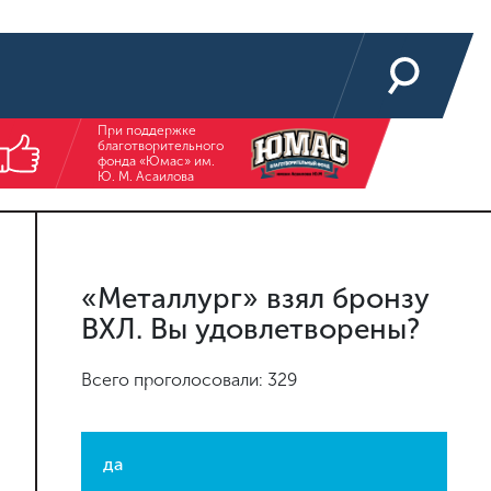
При поддержке
благотворительного
фонда «Юмас» им.
Ю. М. Асаилова
«Металлург» взял бронзу
ВХЛ. Вы удовлетворены?
Всего проголосовали: 329
да