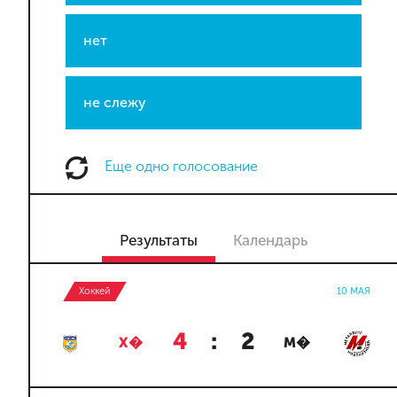
нет
не слежу
Еще одно голосование
Результаты
Календарь
Хоккей
10 МАЯ
4
:
2
Х�
М�