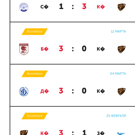
1
:
3
С�
К�
Волейбол
12 МАРТА
3
:
0
Б�
К�
Волейбол
04 МАРТА
3
:
0
Д�
К�
Волейбол
25 ФЕВРАЛЯ
3
:
1
К�
З�