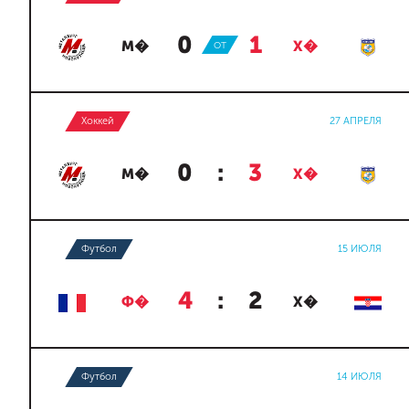
0
:
1
М�
ОТ
Х�
Хоккей
27 АПРЕЛЯ
0
:
3
М�
Х�
Футбол
15 ИЮЛЯ
4
:
2
Ф�
Х�
Футбол
14 ИЮЛЯ