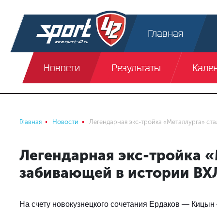
Главная
Новости
Результаты
Кале
Главная
Новости
Легендарная экс-тройка «Металлурга» ст
Легендарная экс-тройка «
забивающей в истории ВХ
На счету новокузнецкого сочетания Ердаков — Кицын