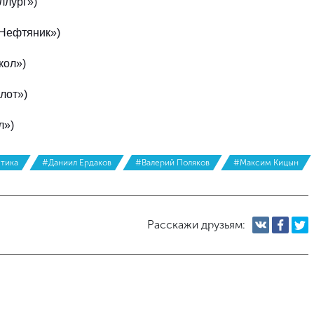
ллург»)
«Нефтяник»)
кол»)
лот»)
л»)
тика
#Даниил Ердаков
#Валерий Поляков
#Максим Кицын
Расскажи друзьям: