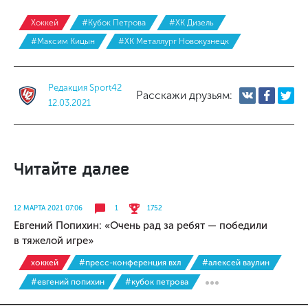
Хоккей
#Кубок Петрова
#ХК Дизель
#Максим Кицын
#ХК Металлург Новокузнецк
Редакция Sport42
Расскажи друзьям:
12.03.2021
Читайте далее
12 МАРТА 2021 07:06
1
1752
Евгений Попихин: «Очень рад за ребят — победили
в тяжелой игре»
хоккей
#пресс-конференция вхл
#алексей ваулин
#евгений попихин
#кубок петрова