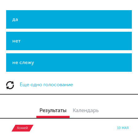
да
нет
не слежу
Еще одно голосование
Результаты
Календарь
Хоккей
10 МАЯ