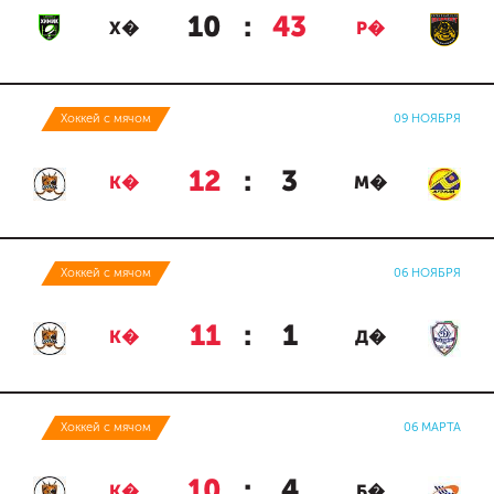
10
:
43
Х�
Р�
Хоккей с мячом
09 НОЯБРЯ
12
:
3
К�
М�
Хоккей с мячом
06 НОЯБРЯ
11
:
1
К�
Д�
Хоккей с мячом
06 МАРТА
10
:
4
К�
Б�