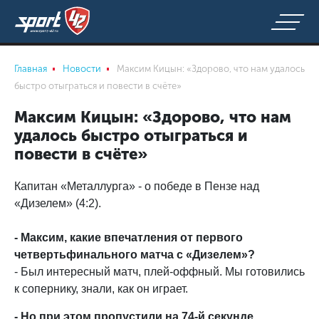
Главная
Новости
Максим Кицын: «Здорово, что нам удалось
быстро отыграться и повести в счёте»
Максим Кицын: «Здорово, что нам
удалось быстро отыграться и
повести в счёте»
Капитан «Металлурга» - о победе в Пензе над
«Дизелем» (4:2).
- Максим, какие впечатления от первого
четвертьфинального матча с «Дизелем»?
- Был интересный матч, плей-оффный. Мы готовились
к сопернику, знали, как он играет.
- Но при этом пропустили на 74-й секунде