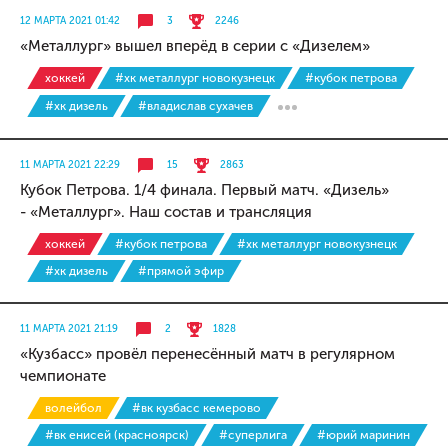
12 МАРТА 2021 01:42
3
2246
«Металлург» вышел вперёд в серии с «Дизелем»
хоккей
#хк металлург новокузнецк
#кубок петрова
#хк дизель
#владислав сухачев
11 МАРТА 2021 22:29
15
2863
Кубок Петрова. 1/4 финала. Первый матч. «Дизель»
- «Металлург». Наш состав и трансляция
хоккей
#кубок петрова
#хк металлург новокузнецк
#хк дизель
#прямой эфир
11 МАРТА 2021 21:19
2
1828
«Кузбасс» провёл перенесённый матч в регулярном
чемпионате
волейбол
#вк кузбасс кемерово
#вк енисей (красноярск)
#суперлига
#юрий маринин