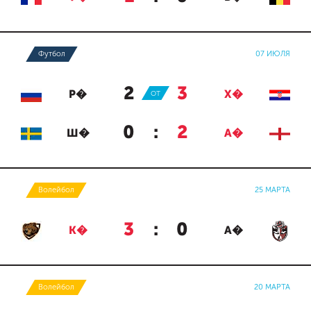
Футбол
07 ИЮЛЯ
2
:
3
Р�
ОТ
Х�
0
:
2
Ш�
А�
Волейбол
25 МАРТА
3
:
0
К�
А�
Волейбол
20 МАРТА