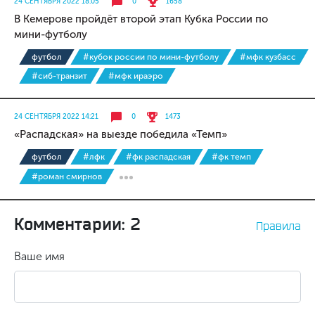
24 СЕНТЯБРЯ 2022 18:05
0
1658
В Кемерове пройдёт второй этап Кубка России по
мини-футболу
футбол
#кубок россии по мини-футболу
#мфк кузбасс
#сиб-транзит
#мфк ираэро
24 СЕНТЯБРЯ 2022 14:21
0
1473
«Распадская» на выезде победила «Темп»
футбол
#лфк
#фк распадская
#фк темп
#роман смирнов
Комментарии: 2
Правила
Ваше имя