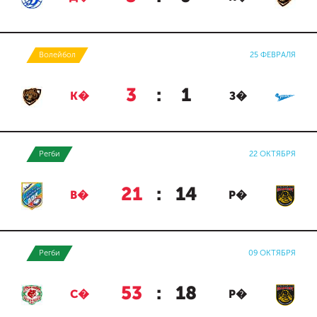
Волейбол
25 ФЕВРАЛЯ
3
:
1
К�
З�
Регби
22 ОКТЯБРЯ
21
:
14
В�
Р�
Регби
09 ОКТЯБРЯ
53
:
18
С�
Р�