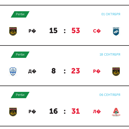
Регби
01 ОКТЯБРЯ
15
:
53
Р�
С�
Регби
18 СЕНТЯБРЯ
8
:
23
Д�
Р�
Регби
06 СЕНТЯБРЯ
16
:
31
Р�
Л�