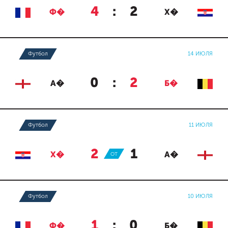
4
:
2
Ф�
Х�
Футбол
14 ИЮЛЯ
0
:
2
А�
Б�
Футбол
11 ИЮЛЯ
2
:
1
Х�
ОТ
А�
Футбол
10 ИЮЛЯ
1
:
0
Ф�
Б�