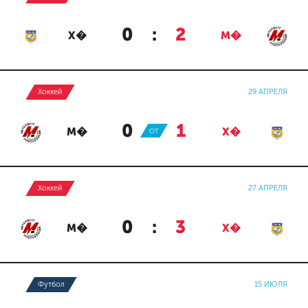
0
:
2
Х�
М�
Хоккей
29 АПРЕЛЯ
0
:
1
М�
ОТ
Х�
Хоккей
27 АПРЕЛЯ
0
:
3
М�
Х�
Футбол
15 ИЮЛЯ