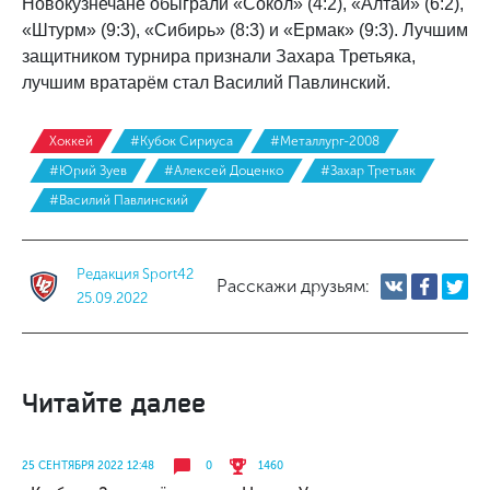
Новокузнечане обыграли «Сокол» (4:2), «Алтай» (6:2),
«Штурм» (9:3), «Сибирь» (8:3) и «Ермак» (9:3). Лучшим
защитником турнира признали Захара Третьяка,
лучшим вратарём стал Василий Павлинский.
Хоккей
#Кубок Сириуса
#Металлург-2008
#Юрий Зуев
#Алексей Доценко
#Захар Третьяк
#Василий Павлинский
Редакция Sport42
Расскажи друзьям:
25.09.2022
Читайте далее
25 СЕНТЯБРЯ 2022 12:48
0
1460