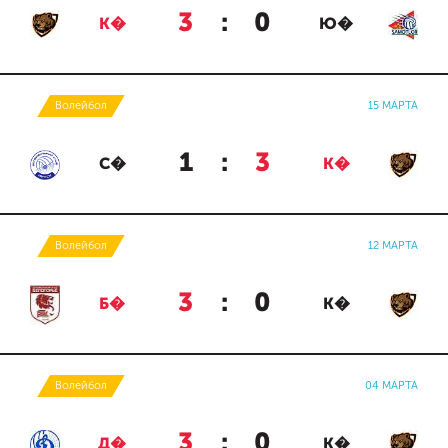
3
:
0
К�
Ю�
Волейбол
15 МАРТА
1
:
3
С�
К�
Волейбол
12 МАРТА
3
:
0
Б�
К�
Волейбол
04 МАРТА
3
:
0
Д�
К�