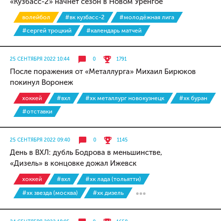
«Кузбасс-2» начнёт сезон в Новом Уренгое
волейбол
#вк кузбасс-2
#молодёжная лига
#сергей троцкий
#календарь матчей
25 СЕНТЯБРЯ 2022 10:44
0
1791
После поражения от «Металлурга» Михаил Бирюков
покинул Воронеж
хоккей
#вхл
#хк металлург новокузнецк
#хк буран
#отставки
25 СЕНТЯБРЯ 2022 09:40
0
1145
День в ВХЛ: дубль Бодрова в меньшинстве,
«Дизель» в концовке дожал Ижевск
хоккей
#вхл
#хк лада (тольятти)
#хк звезда (москва)
#хк дизель