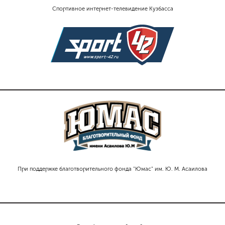
Спортивное интернет-телевидение Кузбасса
При поддержке благотворительного фонда "Юмас" им. Ю. М. Асаилова