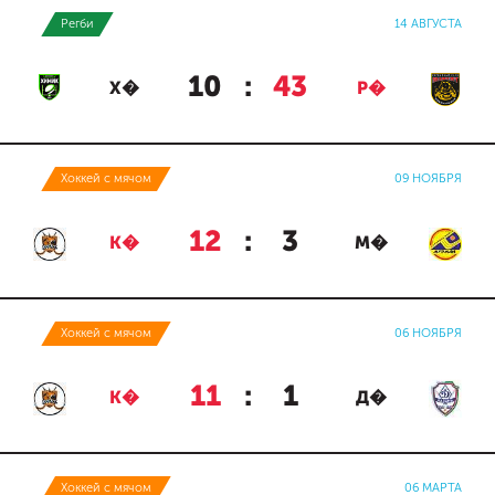
Регби
14 АВГУСТА
10
:
43
Х�
Р�
Хоккей с мячом
09 НОЯБРЯ
12
:
3
К�
М�
Хоккей с мячом
06 НОЯБРЯ
11
:
1
К�
Д�
Хоккей с мячом
06 МАРТА