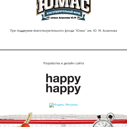
При поддержке благотворительного фонда "Юмас" им. Ю. М. Асаилова
Разработка и дизайн сайта