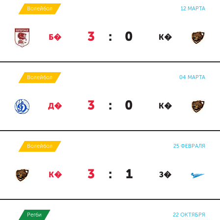
Волейбол
12 МАРТА
3
:
0
Б�
К�
Волейбол
04 МАРТА
3
:
0
Д�
К�
Волейбол
25 ФЕВРАЛЯ
3
:
1
К�
З�
Регби
22 ОКТЯБРЯ