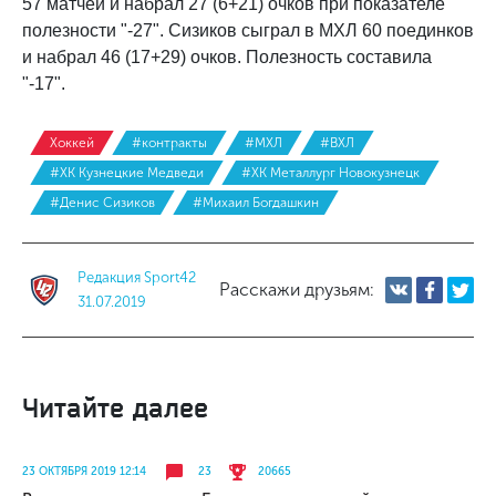
57 матчей и набрал 27 (6+21) очков при показателе
полезности "-27". Сизиков сыграл в МХЛ 60 поединков
и набрал 46 (17+29) очков. Полезность составила
"-17".
Хоккей
#контракты
#МХЛ
#ВХЛ
#ХК Кузнецкие Медведи
#ХК Металлург Новокузнецк
#Денис Сизиков
#Михаил Богдашкин
Редакция Sport42
Расскажи друзьям:
31.07.2019
Читайте далее
23 ОКТЯБРЯ 2019 12:14
23
20665