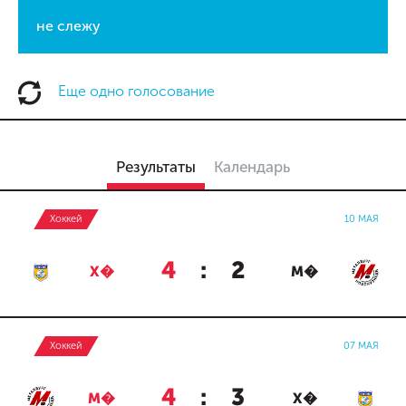
не слежу
Еще одно голосование
Результаты
Календарь
Хоккей
10 МАЯ
4
:
2
Х�
М�
Хоккей
07 МАЯ
4
:
3
М�
Х�