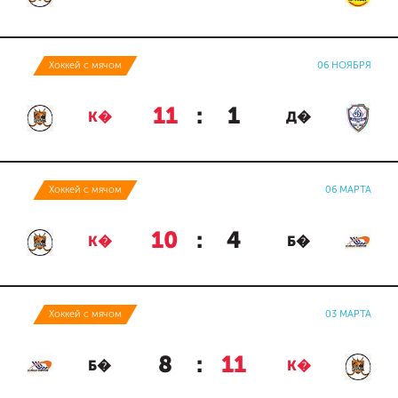
Хоккей с мячом
06 НОЯБРЯ
11
:
1
К�
Д�
Хоккей с мячом
06 МАРТА
10
:
4
К�
Б�
Хоккей с мячом
03 МАРТА
8
:
11
Б�
К�