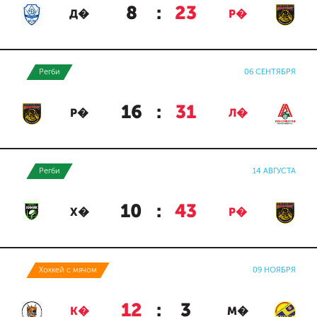
8
:
23
Д�
Р�
Регби
06 СЕНТЯБРЯ
16
:
31
Р�
Л�
Регби
14 АВГУСТА
10
:
43
Х�
Р�
Хоккей с мячом
09 НОЯБРЯ
12
:
3
К�
М�