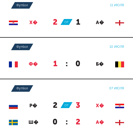
Футбол
11 ИЮЛЯ
2
:
1
Х�
ОТ
А�
Футбол
10 ИЮЛЯ
1
:
0
Ф�
Б�
Футбол
07 ИЮЛЯ
2
:
3
Р�
ОТ
Х�
0
:
2
Ш�
А�