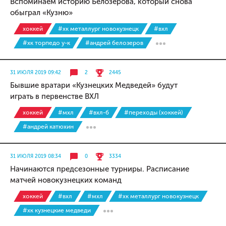
Вспоминаем историю Белозерова, который снова
обыграл «Кузню»
хоккей
#хк металлург новокузнецк
#вхл
#хк торпедо у-к
#андрей белозеров
31 ИЮЛЯ 2019 09:42
2
2445
Бывшие вратари «Кузнецких Медведей» будут
играть в первенстве ВХЛ
хоккей
#мхл
#вхл-б
#переходы (хоккей)
#андрей катюхин
31 ИЮЛЯ 2019 08:34
0
3334
Начинаются предсезонные турниры. Расписание
матчей новокузнецких команд
хоккей
#вхл
#мхл
#хк металлург новокузнецк
#хк кузнецкие медведи