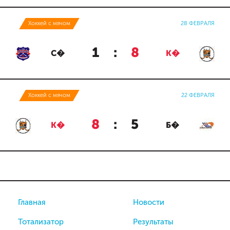
Хоккей с мячом
28 ФЕВРАЛЯ
1
:
8
С�
К�
Хоккей с мячом
22 ФЕВРАЛЯ
8
:
5
К�
Б�
Главная
Новости
Тотализатор
Результаты