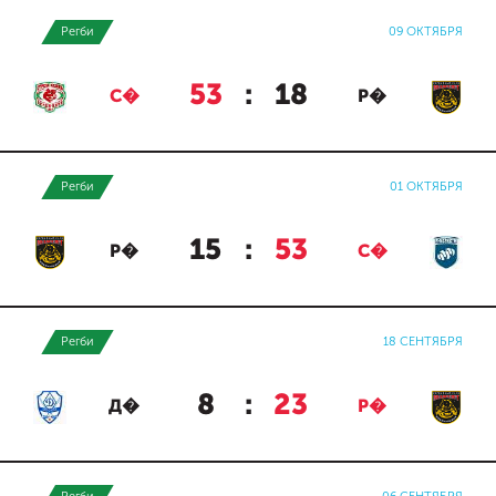
Регби
09 ОКТЯБРЯ
53
:
18
С�
Р�
Регби
01 ОКТЯБРЯ
15
:
53
Р�
С�
Регби
18 СЕНТЯБРЯ
8
:
23
Д�
Р�