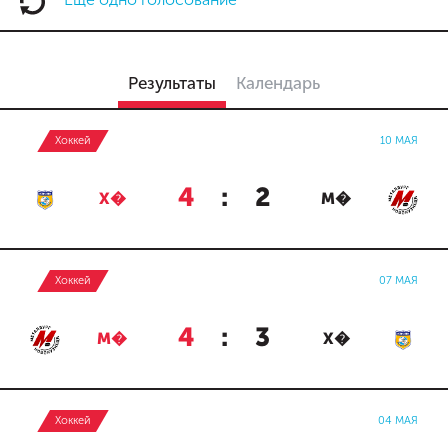
Результаты
Календарь
Хоккей
10 МАЯ
4
:
2
Х�
М�
Хоккей
07 МАЯ
4
:
3
М�
Х�
Хоккей
04 МАЯ