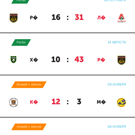
Регби
06 СЕНТЯБРЯ
16
:
31
Р�
Л�
Регби
14 АВГУСТА
10
:
43
Х�
Р�
Хоккей с мячом
09 НОЯБРЯ
12
:
3
К�
М�
Хоккей с мячом
06 НОЯБРЯ