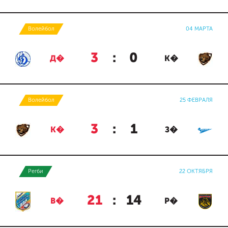
Волейбол
04 МАРТА
3
:
0
Д�
К�
Волейбол
25 ФЕВРАЛЯ
3
:
1
К�
З�
Регби
22 ОКТЯБРЯ
21
:
14
В�
Р�