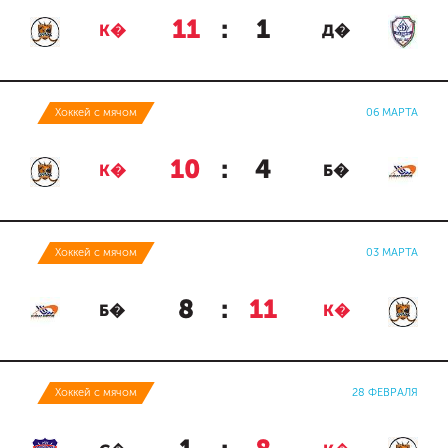
11
:
1
К�
Д�
Хоккей с мячом
06 МАРТА
10
:
4
К�
Б�
Хоккей с мячом
03 МАРТА
8
:
11
Б�
К�
Хоккей с мячом
28 ФЕВРАЛЯ