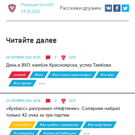
Редакция Sport42
Расскажи друзьям:
24.10.2022
Читайте далее
24 ОКТЯБРЯ 2022 07:20
0
1293
День в ВХЛ: камбэк Красноярска, успех Тамбова
хоккей
#вхл
#хк сокол красноярск
#хк акм
#хк ермак
23 ОКТЯБРЯ 2022 18:58
0
1537
«Кузбасс» разгромил «Нефтяник». Соперник набрал
только 42 очка за три партии
волейбол
#вк кузбасс кемерово
#вк нефтяник
#суперлига
#алексей бабешин