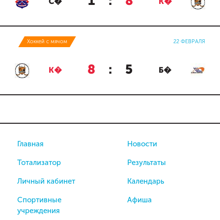
1
:
8
С�
К�
Хоккей с мячом
22 ФЕВРАЛЯ
8
:
5
К�
Б�
Главная
Новости
Тотализатор
Результаты
Личный кабинет
Календарь
Спортивные
Афиша
учреждения