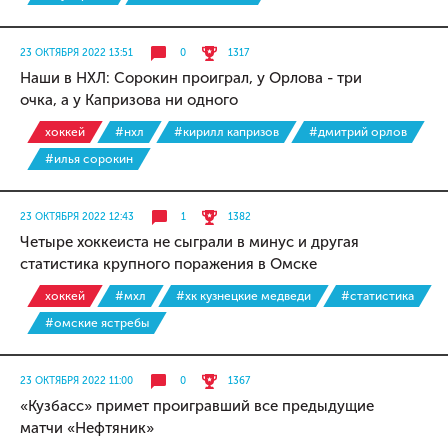
23 ОКТЯБРЯ 2022 13:51
0
1317
Наши в НХЛ: Сорокин проиграл, у Орлова - три
очка, а у Капризова ни одного
хоккей
#нхл
#кирилл капризов
#дмитрий орлов
#илья сорокин
23 ОКТЯБРЯ 2022 12:43
1
1382
Четыре хоккеиста не сыграли в минус и другая
статистика крупного поражения в Омске
хоккей
#мхл
#хк кузнецкие медведи
#статистика
#омские ястребы
23 ОКТЯБРЯ 2022 11:00
0
1367
«Кузбасс» примет проигравший все предыдущие
матчи «Нефтяник»