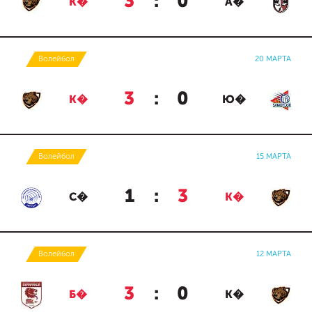
3
:
0
К�
А�
Волейбол
20 МАРТА
3
:
0
К�
Ю�
Волейбол
15 МАРТА
1
:
3
С�
К�
Волейбол
12 МАРТА
3
:
0
Б�
К�