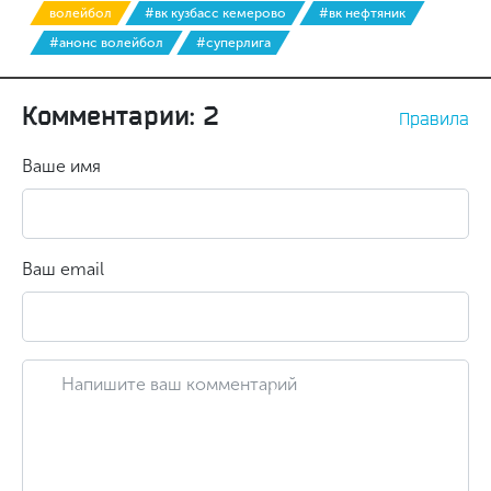
волейбол
#вк кузбасс кемерово
#вк нефтяник
#анонс волейбол
#суперлига
Комментарии: 2
Правила
Ваше имя
Ваш email