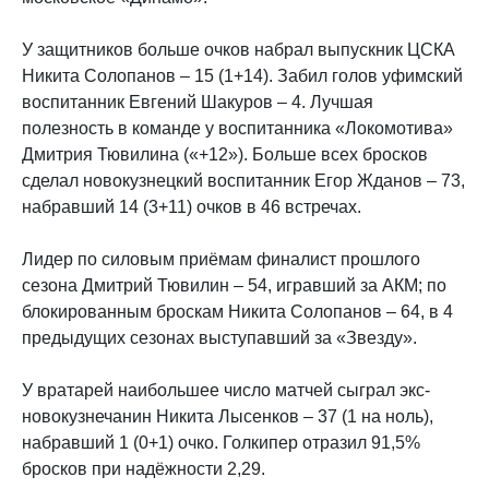
У защитников больше очков набрал выпускник ЦСКА
Никита Солопанов – 15 (1+14). Забил голов уфимский
воспитанник Евгений Шакуров – 4. Лучшая
полезность в команде у воспитанника «Локомотива»
Дмитрия Тювилина («+12»). Больше всех бросков
сделал новокузнецкий воспитанник Егор Жданов – 73,
набравший 14 (3+11) очков в 46 встречах.
Лидер по силовым приёмам финалист прошлого
сезона Дмитрий Тювилин – 54, игравший за АКМ; по
блокированным броскам Никита Солопанов – 64, в 4
предыдущих сезонах выступавший за «Звезду».
У вратарей наибольшее число матчей сыграл экс-
новокузнечанин Никита Лысенков – 37 (1 на ноль),
набравший 1 (0+1) очко. Голкипер отразил 91,5%
бросков при надёжности 2,29.