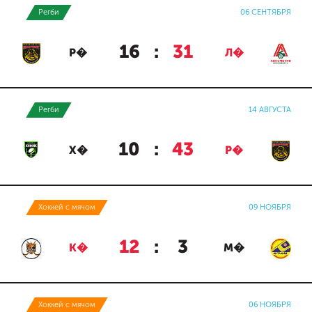
Регби
06 СЕНТЯБРЯ
16
:
31
Р�
Л�
Регби
14 АВГУСТА
10
:
43
Х�
Р�
Хоккей с мячом
09 НОЯБРЯ
12
:
3
К�
М�
Хоккей с мячом
06 НОЯБРЯ