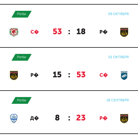
Регби
09 ОКТЯБРЯ
53
:
18
С�
Р�
Регби
01 ОКТЯБРЯ
15
:
53
Р�
С�
Регби
18 СЕНТЯБРЯ
8
:
23
Д�
Р�