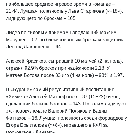
наибольшее среднее игровое время в команде –
21:44. Лучшая полезность у Льва Старикова («+18»),
лидирующего по броскам – 105.
Лидер по силовым приёмам нападающий Максим
Марушев – 62, по блокированным броскам защитник
Леонид Лавриненко – 44.
Алексей Красиков, сыгравший 10 матчей (2 на ноль),
отразил 92,9% бросков при надёжности 2,18. У
Матвея Ботова после 33 игр (4 на ноль) – 93% и 1,97.
В «Буране» самый результативный воспитанник
«Химика» Алексей Митрофанов – 37 (15+22) очков,
сделавший больше бросков – 143. По голам лидируют
экс-новокузнечане Валерий Поляков и Вадим
Фаттахов – 16. Лучшая полезность среди форвардов у
Егора Брызгалова («+8»), игравшего в КХЛ за
московское «Динамо».