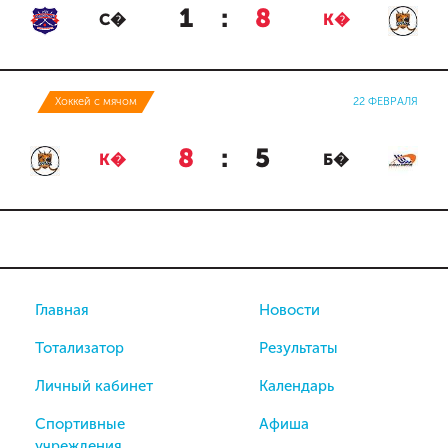
1
:
8
С�
К�
Хоккей с мячом
22 ФЕВРАЛЯ
8
:
5
К�
Б�
Главная
Новости
Тотализатор
Результаты
Личный кабинет
Календарь
Спортивные
Афиша
учреждения