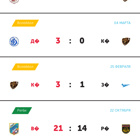
Волейбол
04 МАРТА
3
:
0
Д�
К�
Волейбол
25 ФЕВРАЛЯ
3
:
1
К�
З�
Регби
22 ОКТЯБРЯ
21
:
14
В�
Р�