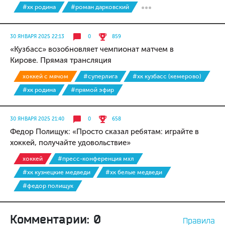
#хк родина
#роман дарковский
30 ЯНВАРЯ 2025 22:13
0
859
«Кузбасс» возобновляет чемпионат матчем в
Кирове. Прямая трансляция
хоккей с мячом
#суперлига
#хк кузбасс (кемерово)
#хк родина
#прямой эфир
30 ЯНВАРЯ 2025 21:40
0
658
Федор Полищук: «Просто сказал ребятам: играйте в
хоккей, получайте удовольствие»
хоккей
#пресс-конференция мхл
#хк кузнецкие медведи
#хк белые медведи
#федор полищук
Комментарии: 0
Правила