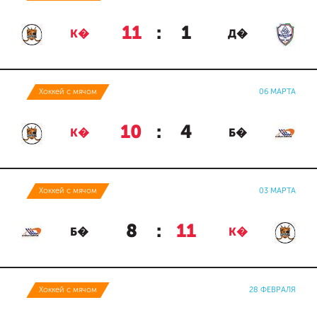
11
:
1
К�
Д�
Хоккей с мячом
06 МАРТА
10
:
4
К�
Б�
Хоккей с мячом
03 МАРТА
8
:
11
Б�
К�
Хоккей с мячом
28 ФЕВРАЛЯ