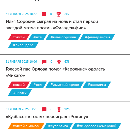
31 ЯНВАРЯ 2025 10:27
0
745
Илья Сорокин сыграл на ноль и стал первой
звездой матча против «Филадельфии»
хоккей
#нхл
#илья сорокин
#филадельфия
#айлендерс
31 ЯНВАРЯ 2025 10:06
0
638
Голевой пас Орлова помог «Каролине» одолеть
«Чикаго»
хоккей
#нхл
#дмитрий орлов
#каролина
#чикаго
31 ЯНВАРЯ 2025 03:21
0
925
«Кузбасс» в гостях переиграл «Родину»
хоккей с мячом
#суперлига
#хк кузбасс (кемерово)