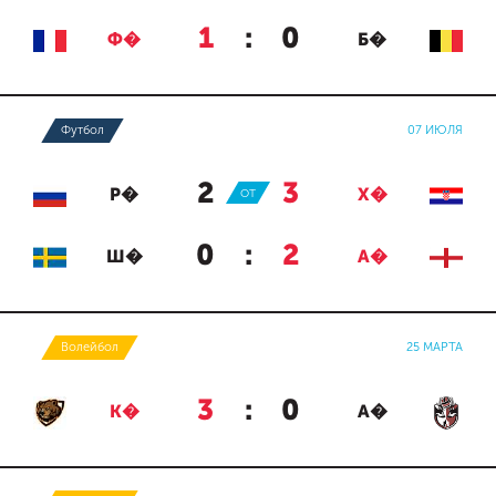
1
:
0
Ф�
Б�
Футбол
07 ИЮЛЯ
2
:
3
Р�
ОТ
Х�
0
:
2
Ш�
А�
Волейбол
25 МАРТА
3
:
0
К�
А�