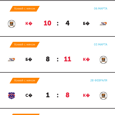
Хоккей с мячом
06 МАРТА
10
:
4
К�
Б�
Хоккей с мячом
03 МАРТА
8
:
11
Б�
К�
Хоккей с мячом
28 ФЕВРАЛЯ
1
:
8
С�
К�