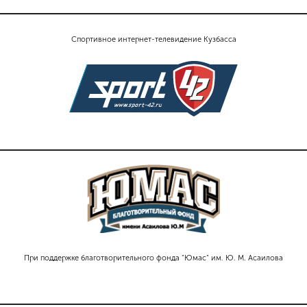
Спортивное интернет-телевидение Кузбасса
При поддержке благотворительного фонда "Юмас" им. Ю. М. Асаилова