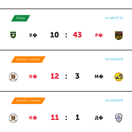
Регби
14 АВГУСТА
10
:
43
Х�
Р�
Хоккей с мячом
09 НОЯБРЯ
12
:
3
К�
М�
Хоккей с мячом
06 НОЯБРЯ
11
:
1
К�
Д�