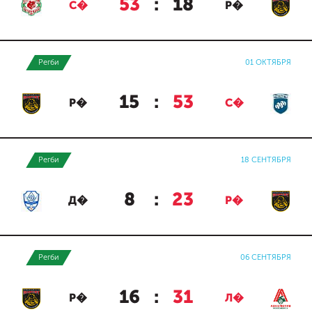
53
:
18
С�
Р�
Регби
01 ОКТЯБРЯ
15
:
53
Р�
С�
Регби
18 СЕНТЯБРЯ
8
:
23
Д�
Р�
Регби
06 СЕНТЯБРЯ
16
:
31
Р�
Л�