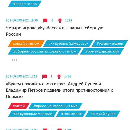
#видео голов
26 НОЯБРЯ 2023 19:30
0
1823
Четыре игрока «Кузбасса» вызваны в сборную
России
хоккей с мячом
#хк кузбасс (кемерово)
#ильяс хандаев
#сборная россии по хоккею с мячом
#роман дарковский
26 НОЯБРЯ 2023 17:12
1
1486
«Будем находить свою игру». Андрей Лунев и
Владимир Петров подвели итоги противостояния с
Пермью
хоккей
#пресс-конференция мхл
#хк кузнецкие медведи
#мхк молот
#андрей лунев