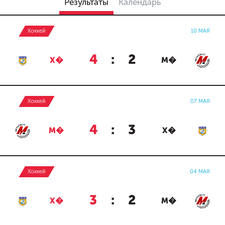
Результаты
Календарь
Хоккей
10 МАЯ
4
:
2
Х�
М�
Хоккей
07 МАЯ
4
:
3
М�
Х�
Хоккей
04 МАЯ
3
:
2
Х�
М�