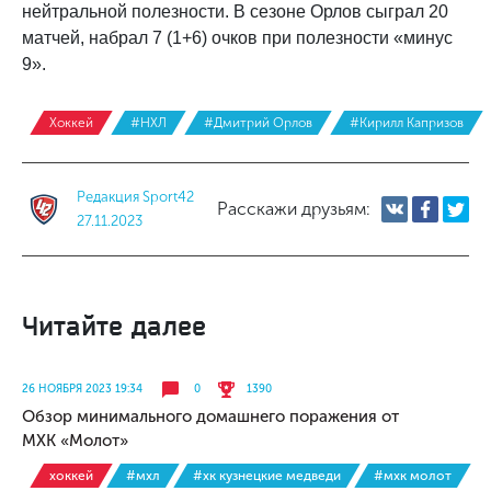
нейтральной полезности. В сезоне Орлов сыграл 20
матчей, набрал 7 (1+6) очков при полезности «минус
9».
Хоккей
#НХЛ
#Дмитрий Орлов
#Кирилл Капризов
Редакция Sport42
Расскажи друзьям:
27.11.2023
Читайте далее
26 НОЯБРЯ 2023 19:34
0
1390
Обзор минимального домашнего поражения от
МХК «Молот»
хоккей
#мхл
#хк кузнецкие медведи
#мхк молот