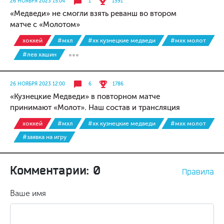
26 НОЯБРЯ 2023 15:04
1
1591
«Медведи» не смогли взять реванш во втором
матче с «Молотом»
хоккей
#мхл
#хк кузнецкие медведи
#мхк молот
#лев хашин
26 НОЯБРЯ 2023 12:00
6
1786
«Кузнецкие Медведи» в повторном матче
принимают «Молот». Наш состав и трансляция
хоккей
#мхл
#хк кузнецкие медведи
#мхк молот
#заявка на игру
Комментарии: 0
Правила
Ваше имя