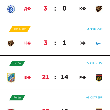
3
:
0
Д�
К�
Волейбол
25 ФЕВРАЛЯ
3
:
1
К�
З�
Регби
22 ОКТЯБРЯ
21
:
14
В�
Р�
Регби
09 ОКТЯБРЯ