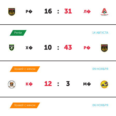
16
:
31
Р�
Л�
Регби
14 АВГУСТА
10
:
43
Х�
Р�
Хоккей с мячом
09 НОЯБРЯ
12
:
3
К�
М�
Хоккей с мячом
06 НОЯБРЯ