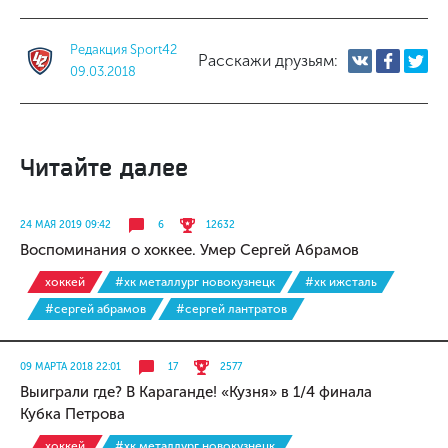
Редакция Sport42
Расскажи друзьям:
09.03.2018
Читайте далее
24 МАЯ 2019 09:42
6
12632
Воспоминания о хоккее. Умер Сергей Абрамов
хоккей
#хк металлург новокузнецк
#хк ижсталь
#сергей абрамов
#сергей лантратов
09 МАРТА 2018 22:01
17
2577
Выиграли где? В Караганде! «Кузня» в 1/4 финала
Кубка Петрова
хоккей
#хк металлург новокузнецк