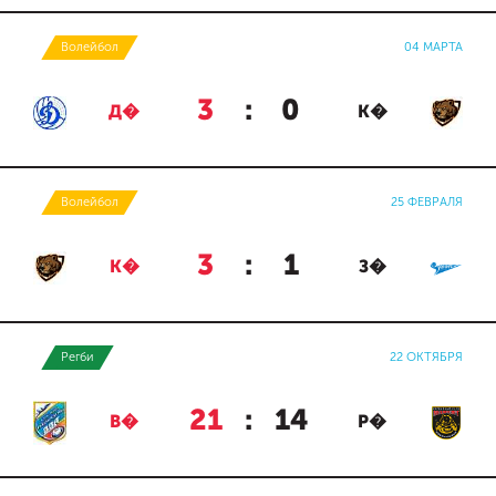
Волейбол
04 МАРТА
3
:
0
Д�
К�
Волейбол
25 ФЕВРАЛЯ
3
:
1
К�
З�
Регби
22 ОКТЯБРЯ
21
:
14
В�
Р�