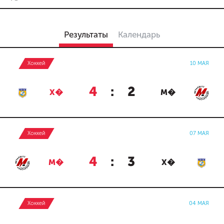
Результаты
Календарь
Хоккей
10 МАЯ
4
:
2
Х�
М�
Хоккей
07 МАЯ
4
:
3
М�
Х�
Хоккей
04 МАЯ