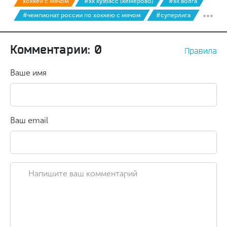
хоккей с мячом
#хк кузбасс (кемерово)
#хк волга
#чемпионат россии по хоккею с мячом
#суперлига
Комментарии: 0
Правила
Ваше имя
Ваш email