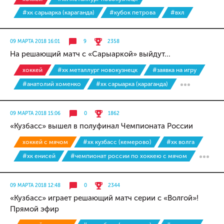
#хк сарыарка (караганда)
#кубок петрова
#вхл
09 МАРТА 2018 16:01
9
2358
На решающий матч с «Сарыаркой» выйдут...
хоккей
#хк металлург новокузнецк
#заявка на игру
#анатолий хоменко
#хк сарыарка (караганда)
09 МАРТА 2018 15:06
0
1862
«Кузбасс» вышел в полуфинал Чемпионата России
хоккей с мячом
#хк кузбасс (кемерово)
#хк волга
#хк енисей
#чемпионат россии по хоккею с мячом
09 МАРТА 2018 12:48
0
2344
«Кузбасс» играет решающий матч серии с «Волгой»!
Прямой эфир