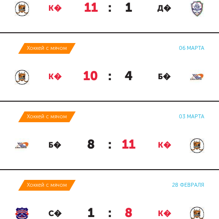
11
:
1
К�
Д�
Хоккей с мячом
06 МАРТА
10
:
4
К�
Б�
Хоккей с мячом
03 МАРТА
8
:
11
Б�
К�
Хоккей с мячом
28 ФЕВРАЛЯ
1
:
8
С�
К�