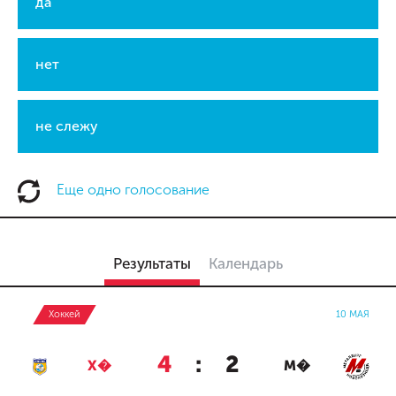
да
нет
не слежу
Еще одно голосование
Результаты
Календарь
Хоккей
10 МАЯ
4
:
2
Х�
М�