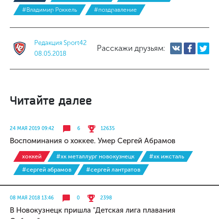
#Владимир Роккель
#поздравление
Редакция Sport42
Расскажи друзьям:
08.05.2018
Читайте далее
24 МАЯ 2019 09:42
6
12635
Воспоминания о хоккее. Умер Сергей Абрамов
хоккей
#хк металлург новокузнецк
#хк ижсталь
#сергей абрамов
#сергей лантратов
08 МАЯ 2018 13:46
0
2398
В Новокузнецк пришла "Детская лига плавания