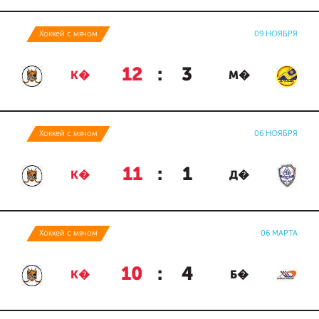
Хоккей с мячом
09 НОЯБРЯ
12
:
3
К�
М�
Хоккей с мячом
06 НОЯБРЯ
11
:
1
К�
Д�
Хоккей с мячом
06 МАРТА
10
:
4
К�
Б�