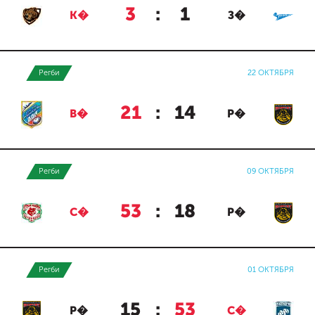
3
:
1
К�
З�
Регби
22 ОКТЯБРЯ
21
:
14
В�
Р�
Регби
09 ОКТЯБРЯ
53
:
18
С�
Р�
Регби
01 ОКТЯБРЯ
15
:
53
Р�
С�