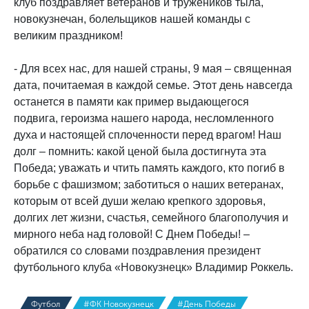
клуб поздравляет ветеранов и тружеников тыла,
новокузнечан, болельщиков нашей команды с
великим праздником!
- Для всех нас, для нашей страны, 9 мая – священная
дата, почитаемая в каждой семье. Этот день навсегда
останется в памяти как пример выдающегося
подвига, героизма нашего народа, несломленного
духа и настоящей сплоченности перед врагом! Наш
долг – помнить: какой ценой была достигнута эта
Победа; уважать и чтить память каждого, кто погиб в
борьбе с фашизмом; заботиться о наших ветеранах,
которым от всей души желаю крепкого здоровья,
долгих лет жизни, счастья, семейного благополучия и
мирного неба над головой! С Днем Победы! –
обратился со словами поздравления президент
футбольного клуба «Новокузнецк» Владимир Роккель.
Футбол
#ФК Новокузнецк
#День Победы