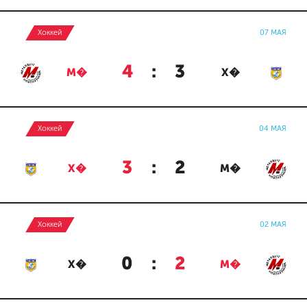
Хоккей
07 МАЯ
4
:
3
М�
Х�
Хоккей
04 МАЯ
3
:
2
Х�
М�
Хоккей
02 МАЯ
0
:
2
Х�
М�