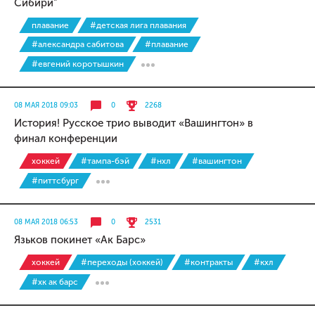
Сибири"
плавание
#детская лига плавания
#александра сабитова
#плавание
#евгений коротышкин
08 МАЯ 2018 09:03
0
2268
История! Русское трио выводит «Вашингтон» в
финал конференции
хоккей
#тампа-бэй
#нхл
#вашингтон
#питтсбург
08 МАЯ 2018 06:53
0
2531
Язьков покинет «Ак Барс»
хоккей
#переходы (хоккей)
#контракты
#кхл
#хк ак барс