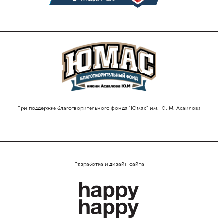
При поддержке благотворительного фонда "Юмас" им. Ю. М. Асаилова
Разработка и дизайн сайта