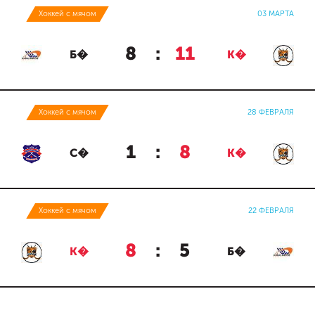
Хоккей с мячом
03 МАРТА
8
:
11
Б�
К�
Хоккей с мячом
28 ФЕВРАЛЯ
1
:
8
С�
К�
Хоккей с мячом
22 ФЕВРАЛЯ
8
:
5
К�
Б�