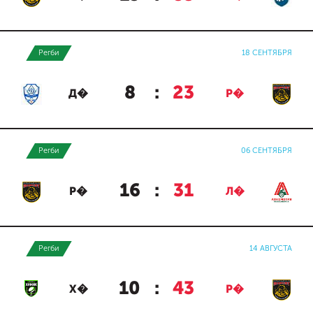
Регби
18 СЕНТЯБРЯ
8
:
23
Д�
Р�
Регби
06 СЕНТЯБРЯ
16
:
31
Р�
Л�
Регби
14 АВГУСТА
10
:
43
Х�
Р�