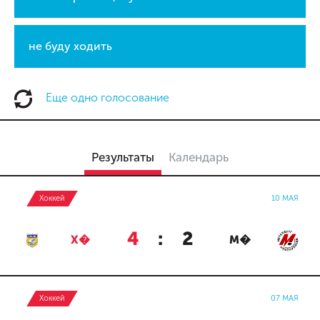
не буду ходить
Еще одно голосование
Результаты
Календарь
Хоккей
10 МАЯ
4
:
2
Х�
М�
Хоккей
07 МАЯ