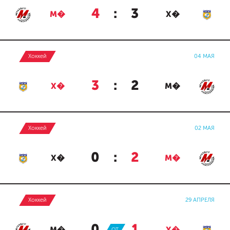
4
:
3
М�
Х�
Хоккей
04 МАЯ
3
:
2
Х�
М�
Хоккей
02 МАЯ
0
:
2
Х�
М�
Хоккей
29 АПРЕЛЯ
0
:
1
ОТ