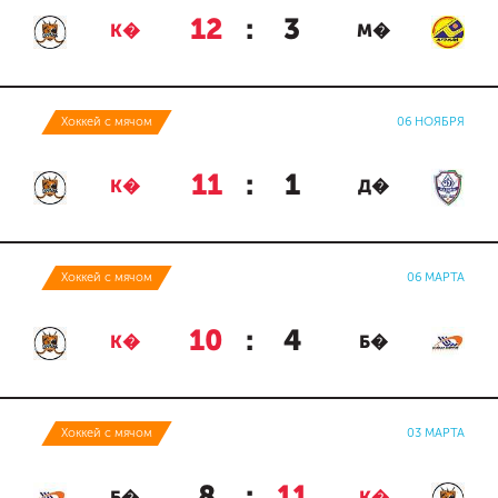
12
:
3
К�
М�
Хоккей с мячом
06 НОЯБРЯ
11
:
1
К�
Д�
Хоккей с мячом
06 МАРТА
10
:
4
К�
Б�
Хоккей с мячом
03 МАРТА
8
:
11