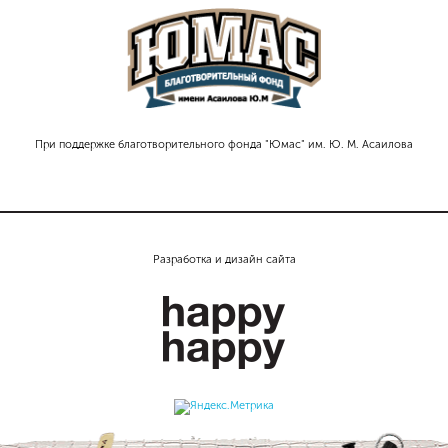
При поддержке благотворительного фонда "Юмас" им. Ю. М. Асаилова
Разработка и дизайн сайта