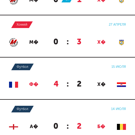
М�
Х�
Хоккей
27 АПРЕЛЯ
0
:
3
М�
Х�
Футбол
15 ИЮЛЯ
4
:
2
Ф�
Х�
Футбол
14 ИЮЛЯ
0
:
2
А�
Б�