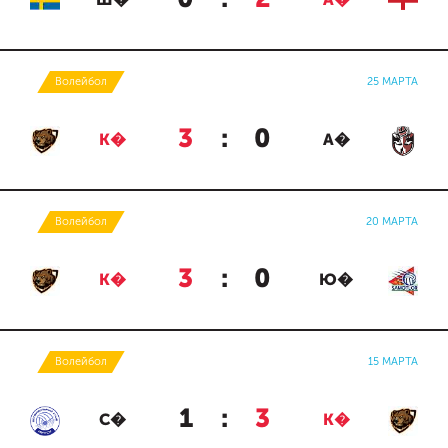
Ш�
А�
Волейбол
25 МАРТА
3
:
0
К�
А�
Волейбол
20 МАРТА
3
:
0
К�
Ю�
Волейбол
15 МАРТА
1
:
3
С�
К�