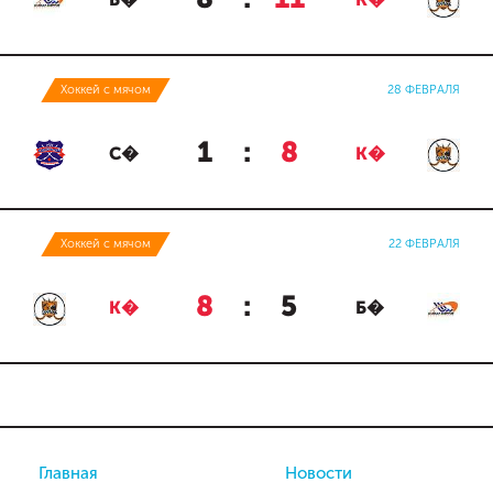
Б�
К�
Хоккей с мячом
28 ФЕВРАЛЯ
1
:
8
С�
К�
Хоккей с мячом
22 ФЕВРАЛЯ
8
:
5
К�
Б�
Главная
Новости