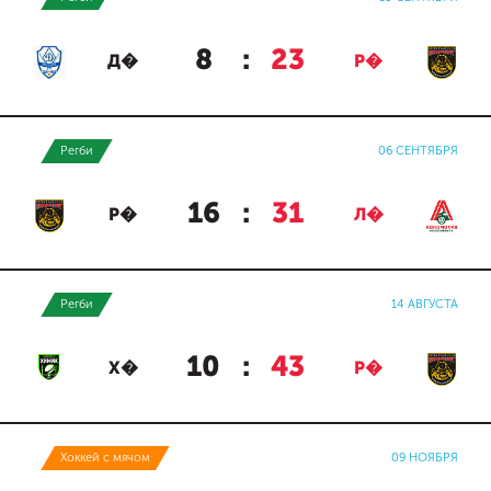
8
:
23
Д�
Р�
Регби
06 СЕНТЯБРЯ
16
:
31
Р�
Л�
Регби
14 АВГУСТА
10
:
43
Х�
Р�
Хоккей с мячом
09 НОЯБРЯ