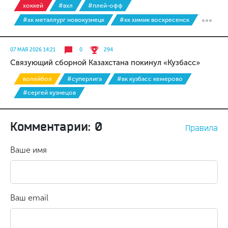
хоккей
#вхл
#плей-офф
#хк металлург новокузнецк
#хк химик воскресенск
07 МАЯ 2026 14:21
0
294
Связующий сборной Казахстана покинул «Кузбасс»
волейбол
#суперлига
#вк кузбасс кемерово
#сергей кузнецов
Комментарии: 0
Правила
Ваше имя
Ваш email