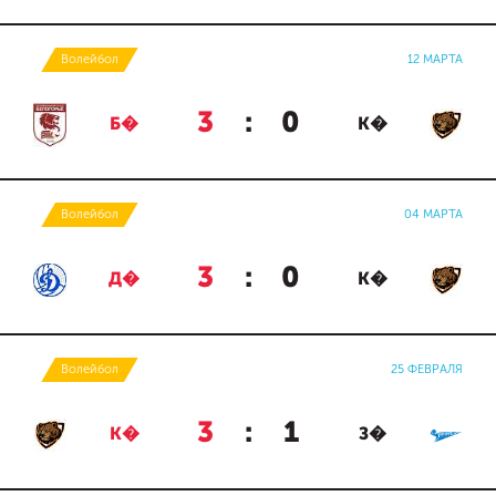
Волейбол
12 МАРТА
3
:
0
Б�
К�
Волейбол
04 МАРТА
3
:
0
Д�
К�
Волейбол
25 ФЕВРАЛЯ
3
:
1
К�
З�