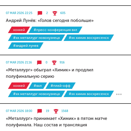
07 МАЯ 2026 22:25
2
605
Андрей Лунёв: «Голов сегодня побольше»
хоккей
#пресс-конференция вхл
#хк металлург новокузнецк
#хк химик воскресенск
#андрей лунев
07 МАЯ 2026 21:16
0
916
«Металлург» обыграл «Химик» и продлил
полуфинальную серию
хоккей
#вхл
#плей-офф
#хк металлург новокузнецк
#хк химик воскресенск
07 МАЯ 2026 18:00
19
1568
«Металлург» принимает «Химик» в пятом матче
полуфинала. Наш состав и трансляция