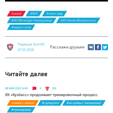
Хоккей
#ВХЛ
#плей-офф
#ХК Металлург Новокузнецк
#ХК Химик Воскресенск
#видео голов
Редакция Sport42
Расскажи друзьям:
07.05.2026
Читайте далее
08 МАЯ 2026 14:42
0
302
ХК «Кузбасс» продолжает тренировочный процесс
хоккей с мячом
#суперлига
#хк кузбасс (кемерово)
#тренировки