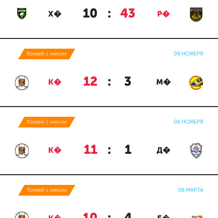
10
:
43
Х�
Р�
Хоккей с мячом
09 НОЯБРЯ
12
:
3
К�
М�
Хоккей с мячом
06 НОЯБРЯ
11
:
1
К�
Д�
Хоккей с мячом
06 МАРТА