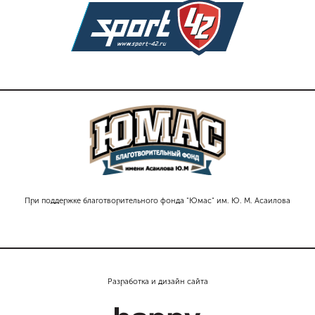
При поддержке благотворительного фонда "Юмас" им. Ю. М. Асаилова
Разработка и дизайн сайта