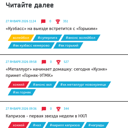
Читайте далее
27 ЯНВАРЯ 2026 11:24
0
351
«Кузбасс» на выезде встретится с «Горьким»
волейбол
#суперлига
#анонс волейбол
#вк кузбасс кемерово
#вк горький
27 ЯНВАРЯ 2026 09:58
0
527
«Металлург» начинает домашку: сегодня «Кузня»
примет «Горняк-УГМК»
хоккей
#анонс вхл
#хк металлург новокузнецк
#хк горняк
27 ЯНВАРЯ 2026 09:36
0
344
Капризов - первая звезда недели в НХЛ
хоккей
#нхл
#кирилл капризов
#награды