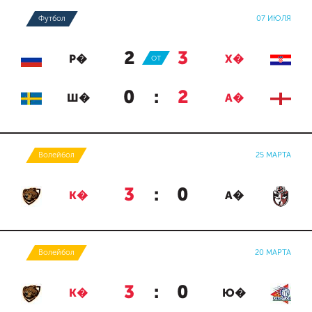
Футбол
07 ИЮЛЯ
2
:
3
Р�
ОТ
Х�
0
:
2
Ш�
А�
Волейбол
25 МАРТА
3
:
0
К�
А�
Волейбол
20 МАРТА
3
:
0
К�
Ю�