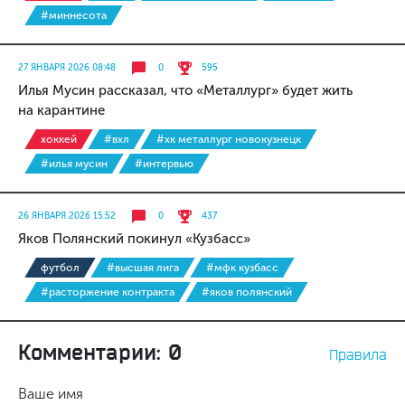
#миннесота
27 ЯНВАРЯ 2026 08:48
0
595
Илья Мусин рассказал, что «Металлург» будет жить
на карантине
хоккей
#вхл
#хк металлург новокузнецк
#илья мусин
#интервью
26 ЯНВАРЯ 2026 15:52
0
437
Яков Полянский покинул «Кузбасс»
футбол
#высшая лига
#мфк кузбасс
#расторжение контракта
#яков полянский
Комментарии: 0
Правила
Ваше имя