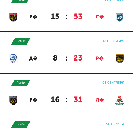
15
:
53
Р�
С�
Регби
18 СЕНТЯБРЯ
8
:
23
Д�
Р�
Регби
06 СЕНТЯБРЯ
16
:
31
Р�
Л�
Регби
14 АВГУСТА