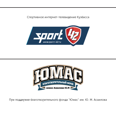
Спортивное интернет-телевидение Кузбасса
При поддержке благотворительного фонда "Юмас" им. Ю. М. Асаилова