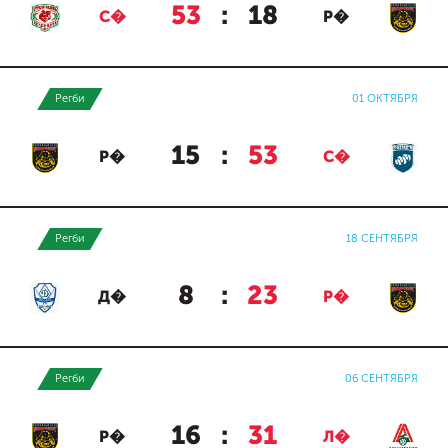
53
:
18
С�
Р�
Регби
01 ОКТЯБРЯ
15
:
53
Р�
С�
Регби
18 СЕНТЯБРЯ
8
:
23
Д�
Р�
Регби
06 СЕНТЯБРЯ
16
:
31
Р�
Л�