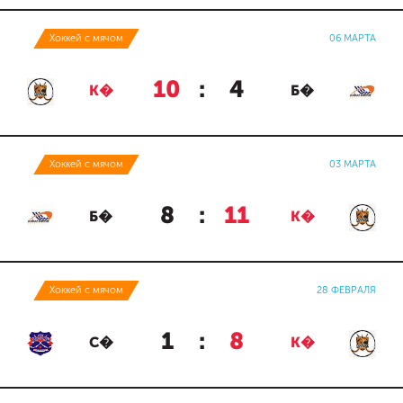
Хоккей с мячом
06 МАРТА
10
:
4
К�
Б�
Хоккей с мячом
03 МАРТА
8
:
11
Б�
К�
Хоккей с мячом
28 ФЕВРАЛЯ
1
:
8
С�
К�