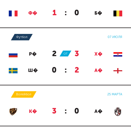
1
:
0
Ф�
Б�
Футбол
07 ИЮЛЯ
2
:
3
Р�
ОТ
Х�
0
:
2
Ш�
А�
Волейбол
25 МАРТА
3
:
0
К�
А�