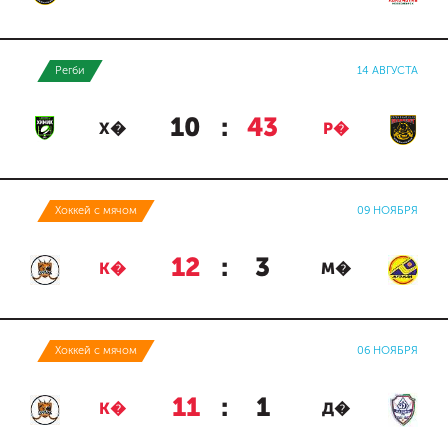
Регби
14 АВГУСТА
10
:
43
Х�
Р�
Хоккей с мячом
09 НОЯБРЯ
12
:
3
К�
М�
Хоккей с мячом
06 НОЯБРЯ
11
:
1
К�
Д�