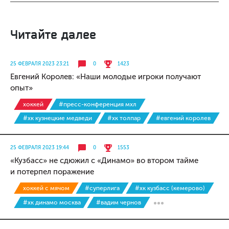
Читайте далее
25 ФЕВРАЛЯ 2023 23:21
0
1423
Евгений Королев: «Наши молодые игроки получают
опыт»
хоккей
#пресс-конференция мхл
#хк кузнецкие медведи
#хк толпар
#евгений королев
25 ФЕВРАЛЯ 2023 19:44
0
1553
«Кузбасс» не сдюжил с «Динамо» во втором тайме
и потерпел поражение
хоккей с мячом
#суперлига
#хк кузбасс (кемерово)
#хк динамо москва
#вадим чернов