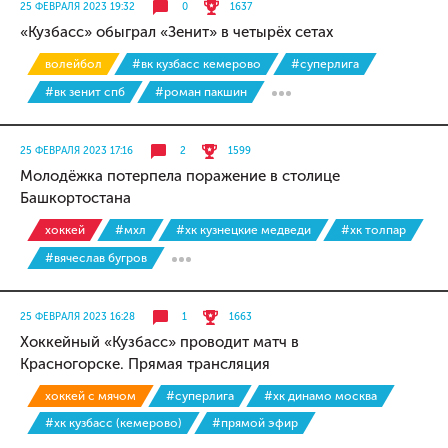
25 ФЕВРАЛЯ 2023 19:32
0
1637
«Кузбасс» обыграл «Зенит» в четырёх сетах
волейбол
#вк кузбасс кемерово
#суперлига
#вк зенит спб
#роман пакшин
25 ФЕВРАЛЯ 2023 17:16
2
1599
Молодёжка потерпела поражение в столице
Башкортостана
хоккей
#мхл
#хк кузнецкие медведи
#хк толпар
#вячеслав бугров
25 ФЕВРАЛЯ 2023 16:28
1
1663
Хоккейный «Кузбасс» проводит матч в
Красногорске. Прямая трансляция
хоккей с мячом
#суперлига
#хк динамо москва
#хк кузбасс (кемерово)
#прямой эфир