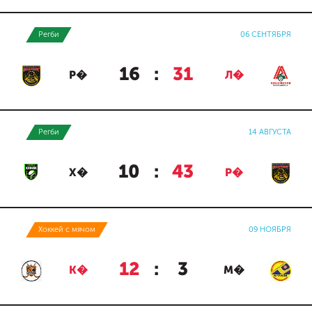
Регби
06 СЕНТЯБРЯ
16
:
31
Р�
Л�
Регби
14 АВГУСТА
10
:
43
Х�
Р�
Хоккей с мячом
09 НОЯБРЯ
12
:
3
К�
М�