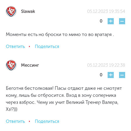
Slawak
05.12.2023 19:35:54
+
-
0
Моменты есть но броски то мимо то во вратаря .
Ответить
Поделиться
Мессинг
05.12.2023 19:22:38
+
-
0
Беготня бестолковая! Пасы отдают даже не смотрят
кому, лишь бы отбросится. Вход в зону соперника
через взброс. Чему их учит Великий Тренер Валера,
Хз!?)))
Ответить
Поделиться