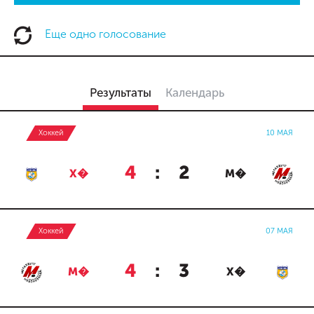
Еще одно голосование
Результаты
Календарь
Хоккей
10 МАЯ
4
:
2
Х�
М�
Хоккей
07 МАЯ
4
:
3
М�
Х�