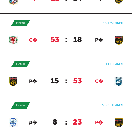
Регби
09 ОКТЯБРЯ
53
:
18
С�
Р�
Регби
01 ОКТЯБРЯ
15
:
53
Р�
С�
Регби
18 СЕНТЯБРЯ
8
:
23
Д�
Р�