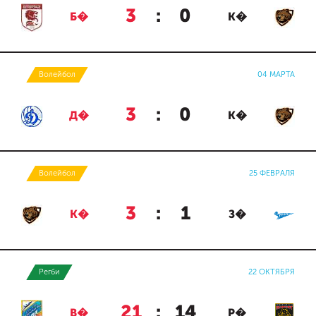
3
:
0
Б�
К�
Волейбол
04 МАРТА
3
:
0
Д�
К�
Волейбол
25 ФЕВРАЛЯ
3
:
1
К�
З�
Регби
22 ОКТЯБРЯ
21
:
14
В�
Р�