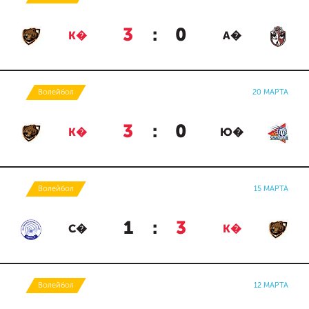
3
:
0
К�
А�
Волейбол
20 МАРТА
3
:
0
К�
Ю�
Волейбол
15 МАРТА
1
:
3
С�
К�
Волейбол
12 МАРТА