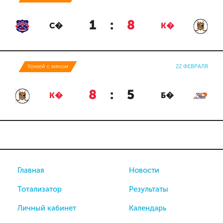
1
:
8
С�
К�
Хоккей с мячом
22 ФЕВРАЛЯ
8
:
5
К�
Б�
Главная
Новости
Тотализатор
Результаты
Личный кабинет
Календарь