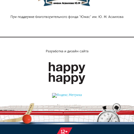
При поддержке благотворительного фонда "Юмас" им. Ю. М. Асаилова
Разработка и дизайн сайта
12+