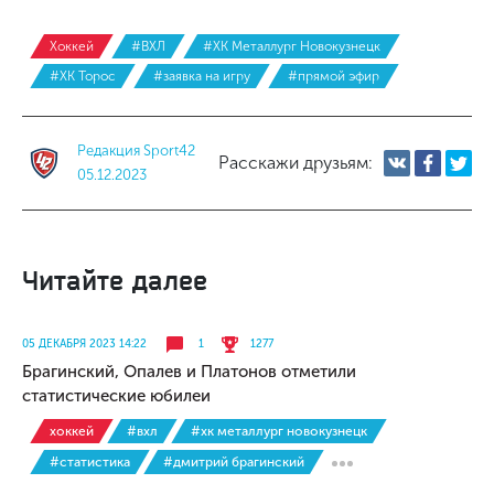
Хоккей
#ВХЛ
#ХК Металлург Новокузнецк
#ХК Торос
#заявка на игру
#прямой эфир
Редакция Sport42
Расскажи друзьям:
05.12.2023
Читайте далее
05 ДЕКАБРЯ 2023 14:22
1
1277
Брагинский, Опалев и Платонов отметили
статистические юбилеи
хоккей
#вхл
#хк металлург новокузнецк
#статистика
#дмитрий брагинский