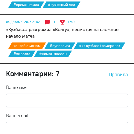
#время начала
#кузнецкий лед
04 ДЕКАБРЯ 2023 21:02
1
1740
«Кузбасс» разгромил «Волгу», несмотря на сложное
начало матча
хоккей с мячом
#суперлига
#хк кузбасс (кемерово)
#хк волга
#симон янссон
Комментарии: 7
Правила
Ваше имя
Ваш email