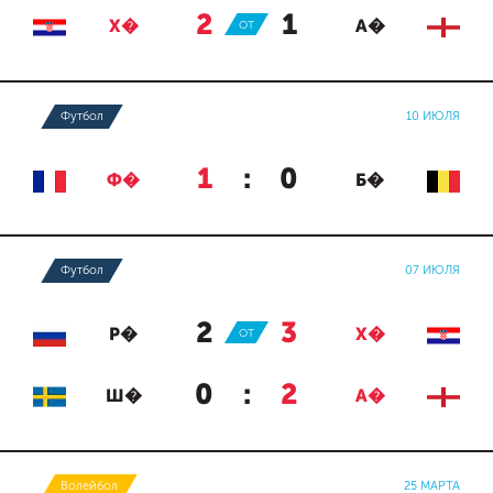
2
:
1
Х�
ОТ
А�
Футбол
10 ИЮЛЯ
1
:
0
Ф�
Б�
Футбол
07 ИЮЛЯ
2
:
3
Р�
ОТ
Х�
0
:
2
Ш�
А�
Волейбол
25 МАРТА