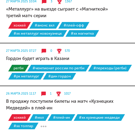
27 МАРТА 2025 10:04
3
1367
«Металлург» на выезде сыграет с «Магниткой»
третий матч серии
хоккей
#анонс вхл
#плей-офф
#хк металлург новокузнецк
#хк магнитка
27 МАРТА 2025 07:27
0
570
Гордон будет играть в Казани
регби
#чемпионат россии по регби
#переходы (регби)
#рк металлург
#дин гордон
26 МАРТА 2025 11:17
1
1017
В продажу поступили билеты на матч «Кузнецких
Медведей» в плей-ин
хоккей
#мхл
#плей-ин
#хк кузнецкие медведи
#хк толпар