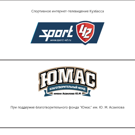
Спортивное интернет-телевидение Кузбасса
При поддержке благотворительного фонда "Юмас" им. Ю. М. Асаилова