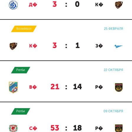
3
:
0
Д�
К�
Волейбол
25 ФЕВРАЛЯ
3
:
1
К�
З�
Регби
22 ОКТЯБРЯ
21
:
14
В�
Р�
Регби
09 ОКТЯБРЯ
53
:
18
С�
Р�