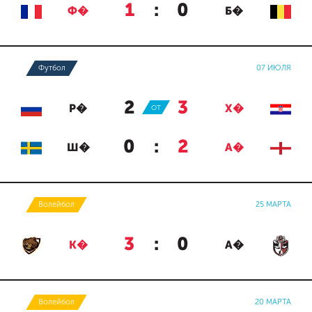
1
:
0
Ф�
Б�
Футбол
07 ИЮЛЯ
2
:
3
Р�
ОТ
Х�
0
:
2
Ш�
А�
Волейбол
25 МАРТА
3
:
0
К�
А�
Волейбол
20 МАРТА