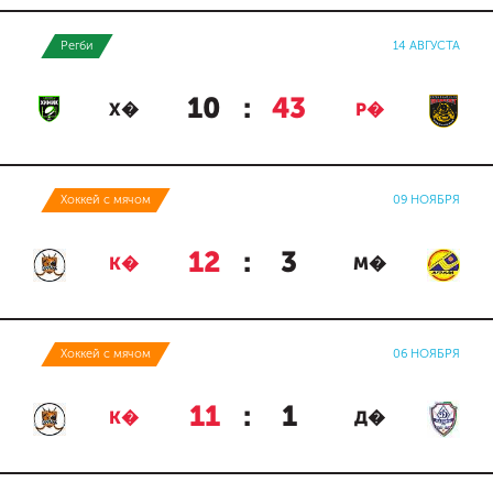
Регби
14 АВГУСТА
10
:
43
Х�
Р�
Хоккей с мячом
09 НОЯБРЯ
12
:
3
К�
М�
Хоккей с мячом
06 НОЯБРЯ
11
:
1
К�
Д�