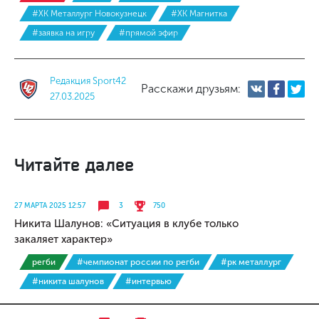
#ХК Металлург Новокузнецк
#ХК Магнитка
#заявка на игру
#прямой эфир
Редакция Sport42
Расскажи друзьям:
27.03.2025
Читайте далее
27 МАРТА 2025 12:57
3
750
Никита Шалунов: «Ситуация в клубе только
закаляет характер»
регби
#чемпионат россии по регби
#рк металлург
#никита шалунов
#интервью