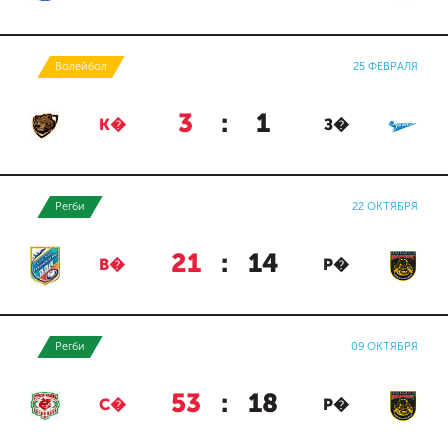
Волейбол
25 ФЕВРАЛЯ
3
:
1
К�
З�
Регби
22 ОКТЯБРЯ
21
:
14
В�
Р�
Регби
09 ОКТЯБРЯ
53
:
18
С�
Р�