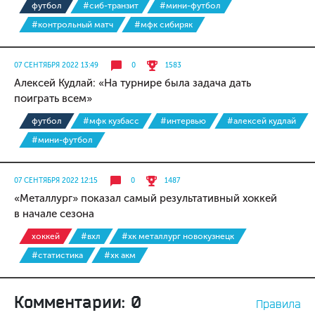
футбол
#сиб-транзит
#мини-футбол
#контрольный матч
#мфк сибиряк
07 СЕНТЯБРЯ 2022 13:49
0
1583
Алексей Кудлай: «На турнире была задача дать
поиграть всем»
футбол
#мфк кузбасс
#интервью
#алексей кудлай
#мини-футбол
07 СЕНТЯБРЯ 2022 12:15
0
1487
«Металлург» показал самый результативный хоккей
в начале сезона
хоккей
#вхл
#хк металлург новокузнецк
#статистика
#хк акм
Комментарии: 0
Правила