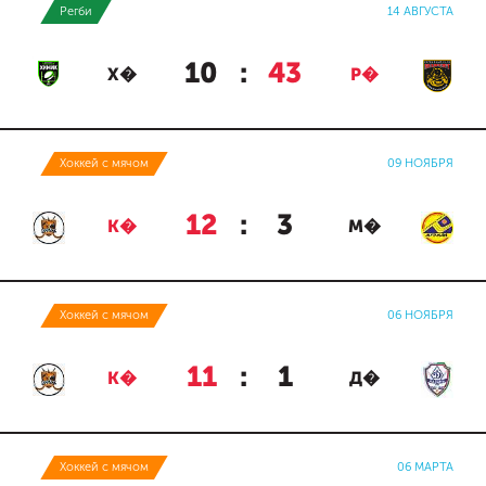
Регби
14 АВГУСТА
10
:
43
Х�
Р�
Хоккей с мячом
09 НОЯБРЯ
12
:
3
К�
М�
Хоккей с мячом
06 НОЯБРЯ
11
:
1
К�
Д�
Хоккей с мячом
06 МАРТА