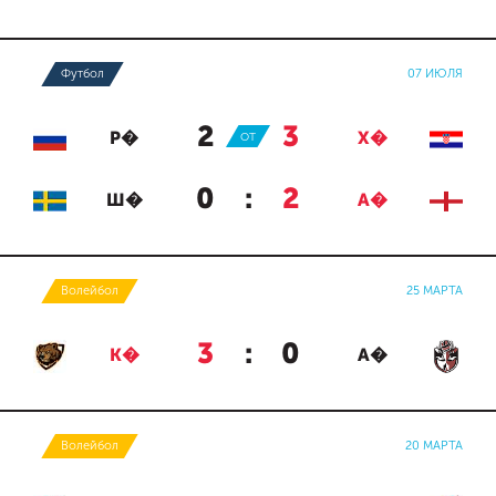
Футбол
07 ИЮЛЯ
2
:
3
Р�
ОТ
Х�
0
:
2
Ш�
А�
Волейбол
25 МАРТА
3
:
0
К�
А�
Волейбол
20 МАРТА