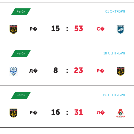
Регби
01 ОКТЯБРЯ
15
:
53
Р�
С�
Регби
18 СЕНТЯБРЯ
8
:
23
Д�
Р�
Регби
06 СЕНТЯБРЯ
16
:
31
Р�
Л�