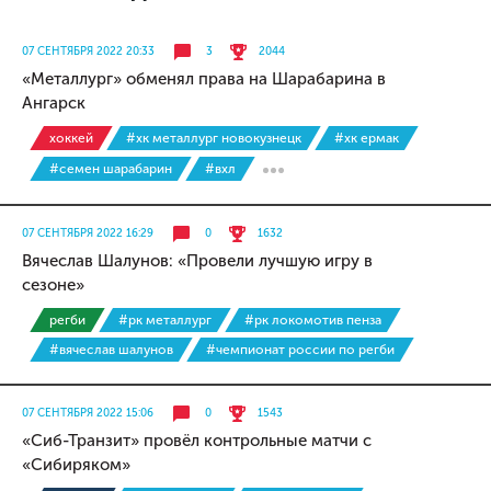
07 СЕНТЯБРЯ 2022 20:33
3
2044
«Металлург» обменял права на Шарабарина в
Ангарск
хоккей
#хк металлург новокузнецк
#хк ермак
#семен шарабарин
#вхл
07 СЕНТЯБРЯ 2022 16:29
0
1632
Вячеслав Шалунов: «Провели лучшую игру в
сезоне»
регби
#рк металлург
#рк локомотив пенза
#вячеслав шалунов
#чемпионат россии по регби
07 СЕНТЯБРЯ 2022 15:06
0
1543
«Сиб-Транзит» провёл контрольные матчи с
«Сибиряком»