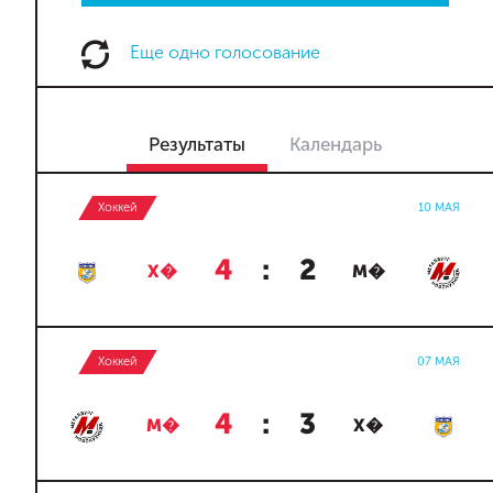
Еще одно голосование
Результаты
Календарь
Хоккей
10 МАЯ
4
:
2
Х�
М�
Хоккей
07 МАЯ
4
:
3
М�
Х�