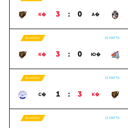
3
:
0
К�
А�
Волейбол
20 МАРТА
3
:
0
К�
Ю�
Волейбол
15 МАРТА
1
:
3
С�
К�
Волейбол
12 МАРТА