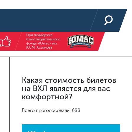
При поддержке
благотворительного
фонда «Юмас» им.
Ю. М. Асаилова
Какая стоимость билетов
на ВХЛ является для вас
комфортной?
Всего проголосовали: 688