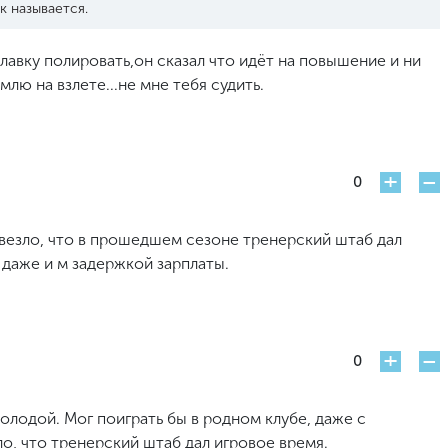
к называется.
лавку полировать,он сказал что идёт на повышение и ни
млю на взлете...не мне тебя судить.
+
-
0
везло, что в прошедшем сезоне тренерский штаб дал
 даже и м задержкой зарплаты.
+
-
0
олодой. Мог поиграть бы в родном клубе, даже с
о, что тренерский штаб дал игровое время.