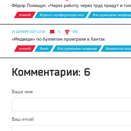
Фёдор Полищук: «Через работу, через труд придут и го
хоккей
#пресс-конференция мхл
#хк кузнецкие медвед
26 ДЕКАБРЯ 2024 22:18
0
838
«Медведи» по буллитам проиграли в Хантах
хоккей
#мхл
#хк кузнецкие медведи
#мамонты юг
Комментарии: 6
Ваше имя
Ваш email