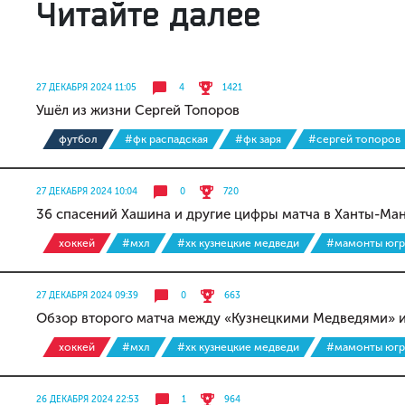
Читайте далее
27 ДЕКАБРЯ 2024 11:05
4
1421
Ушёл из жизни Сергей Топоров
футбол
#фк распадская
#фк заря
#сергей топоров
27 ДЕКАБРЯ 2024 10:04
0
720
36 спасений Хашина и другие цифры матча в Ханты-Ма
хоккей
#мхл
#хк кузнецкие медведи
#мамонты юг
27 ДЕКАБРЯ 2024 09:39
0
663
Обзор второго матча между «Кузнецкими Медведями»
хоккей
#мхл
#хк кузнецкие медведи
#мамонты юг
26 ДЕКАБРЯ 2024 22:53
1
964