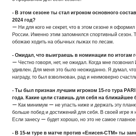
- В этом сезоне ты стал игроком основного соста
2024 год?
ー Ни для кого не секрет, что в этом сезоне я оформи
России. Именно этим запомнился спортивный сезон. Та
обожаю ходить на обычных лыжах по лесам.
- Ожидал, что выиграешь в номинации по итогам 
ー Честно говоря, нет, не ожидал. Когда мне позвонил
удивлен. Для меня это было неожиданно. Я думал, чт
награду, то был взволнован, рад и неимоверно счастл
- Ты был признан лучшим игроком 15-го тура PAR
года. Какие цели ставишь для себя на ближайшее
ー Как минимум ー не упасть ниже и держать эту планк
больше побед и достижений для себя. В своей игре я 
Если занесу ー будет хорошо, но это не самое главное
- В 15-м туре в матче против «Енисея-СТМ» ты зан