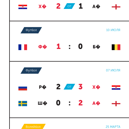
2
:
1
Х�
ОТ
А�
Футбол
10 ИЮЛЯ
1
:
0
Ф�
Б�
Футбол
07 ИЮЛЯ
2
:
3
Р�
ОТ
Х�
0
:
2
Ш�
А�
Волейбол
25 МАРТА