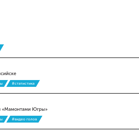
нсийске
ры
#статистика
 и «Мамонтами Югры»
ры
#видео голов