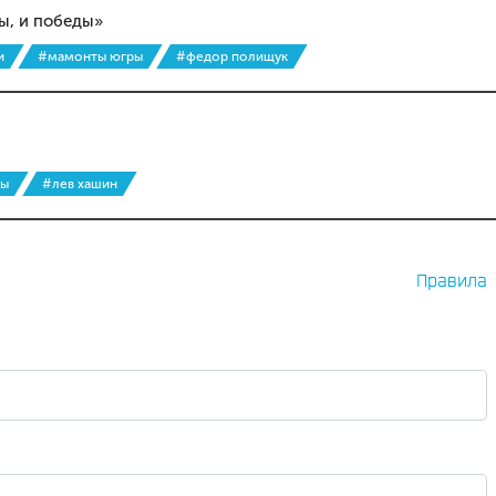
лы, и победы»
и
#мамонты югры
#федор полищук
ры
#лев хашин
Правила