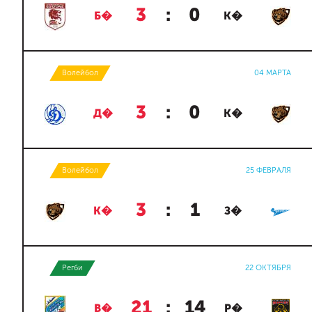
3
:
0
Б�
К�
Волейбол
04 МАРТА
3
:
0
Д�
К�
Волейбол
25 ФЕВРАЛЯ
3
:
1
К�
З�
Регби
22 ОКТЯБРЯ
21
:
14
В�
Р�