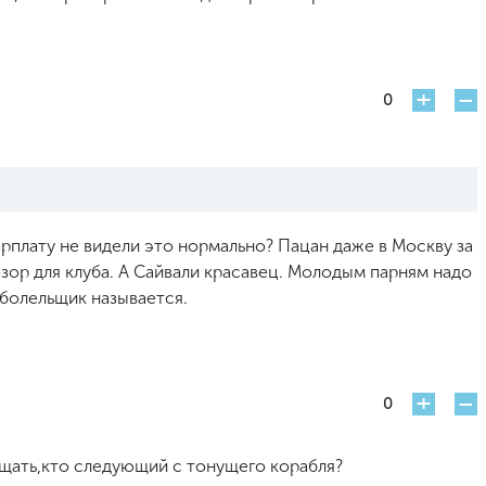
+
-
0
арплату не видели это нормально? Пацан даже в Москву за
 позор для клуба. А Сайвали красавец. Молодым парням надо
 болельщик называется.
+
-
0
ищать,кто следующий с тонущего корабля?