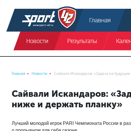
Главная
Новости
Результаты
Кале
Главная
Новости
Сайвали Искандаров: «Задача на будущее 
Сайвали Искандаров: «Зад
ниже и держать планку»
Лучший молодой игрок PARI Чемпионата России в ра
о прорывном для себя сезоне.