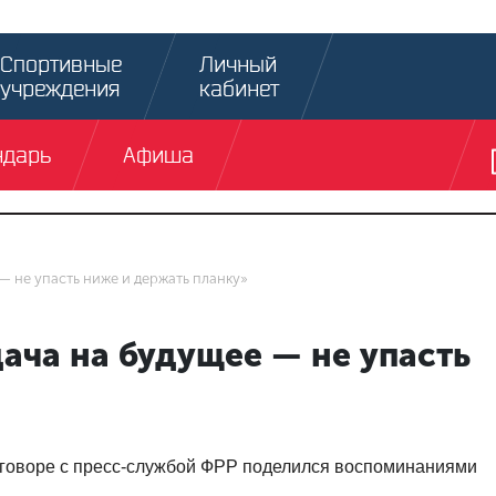
Спортивные
Личный
учреждения
кабинет
ндарь
Афиша
— не упасть ниже и держать планку»
ача на будущее — не упасть
зговоре с пресс-службой ФРР поделился воспоминаниями