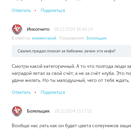
Ответить
Поделиться
Инкогнито
28.12.2024 16:40:14
В ответ на
комментарий
Пользователя
Болельщик
Свалил,предал,поехал за бабками..зачем эта инфа?
Смотри какой категоричный. А то что полгода люди з
наградой летал за свой счёт, а не за счёт клуба. Это
удачи желать. Но ты малодушный, чего от тебя ждать,
Ответить
Поделиться
Болельщик
28.12.2024 15:17:52
Вообще нас рать как он будет цвета соперников защ