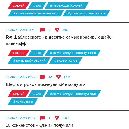
хоккей
#вхл
#переходы (хоккей)
#хк металлург новокузнецк
#дмитрий лозебников
01 ИЮНЯ 2026 13:50
0
248
Гол Шабловского - в десятке самых красивых шайб
плей-офф
хоккей
#вхл
#хк металлург новокузнецк
#захар шабловский
#видео голов
01 ИЮНЯ 2026 09:37
12
1707
Шесть игроков покинули «Металлург»
хоккей
#вхл
#хк металлург новокузнецк
#контракты
01 ИЮНЯ 2026 09:19
1
1109
10 хоккеистов «Кузни» получили