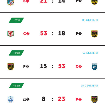
21
:
14
В�
Р�
Регби
09 ОКТЯБРЯ
53
:
18
С�
Р�
Регби
01 ОКТЯБРЯ
15
:
53
Р�
С�
Регби
18 СЕНТЯБРЯ
8
:
23
Д�
Р�