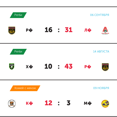
Регби
06 СЕНТЯБРЯ
16
:
31
Р�
Л�
Регби
14 АВГУСТА
10
:
43
Х�
Р�
Хоккей с мячом
09 НОЯБРЯ
12
:
3
К�
М�