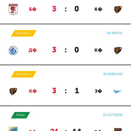
3
:
0
Б�
К�
Волейбол
04 МАРТА
3
:
0
Д�
К�
Волейбол
25 ФЕВРАЛЯ
3
:
1
К�
З�
Регби
22 ОКТЯБРЯ