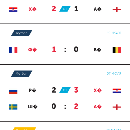
2
:
1
Х�
ОТ
А�
Футбол
10 ИЮЛЯ
1
:
0
Ф�
Б�
Футбол
07 ИЮЛЯ
2
:
3
Р�
ОТ
Х�
0
:
2
Ш�
А�