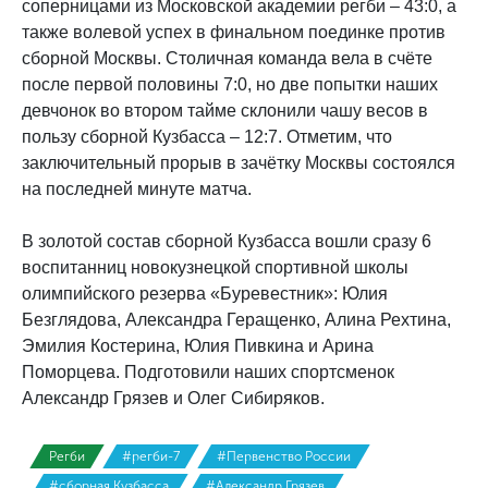
соперницами из Московской академии регби – 43:0, а
также волевой успех в финальном поединке против
сборной Москвы. Столичная команда вела в счёте
после первой половины 7:0, но две попытки наших
девчонок во втором тайме склонили чашу весов в
пользу сборной Кузбасса – 12:7. Отметим, что
заключительный прорыв в зачётку Москвы состоялся
на последней минуте матча.
В золотой состав сборной Кузбасса вошли сразу 6
воспитанниц новокузнецкой спортивной школы
олимпийского резерва «Буревестник»: Юлия
Безглядова, Александра Геращенко, Алина Рехтина,
Эмилия Костерина, Юлия Пивкина и Арина
Поморцева. Подготовили наших спортсменок
Александр Грязев и Олег Сибиряков.
Регби
#регби-7
#Первенство России
#сборная Кузбасса
#Александр Грязев