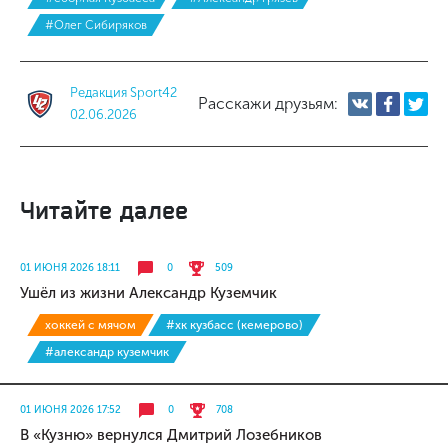
#Олег Сибиряков
Редакция Sport42
Расскажи друзьям:
02.06.2026
Читайте далее
01 ИЮНЯ 2026 18:11
0
509
Ушёл из жизни Александр Куземчик
хоккей с мячом
#хк кузбасс (кемерово)
#александр куземчик
01 ИЮНЯ 2026 17:52
0
708
В «Кузню» вернулся Дмитрий Лозебников