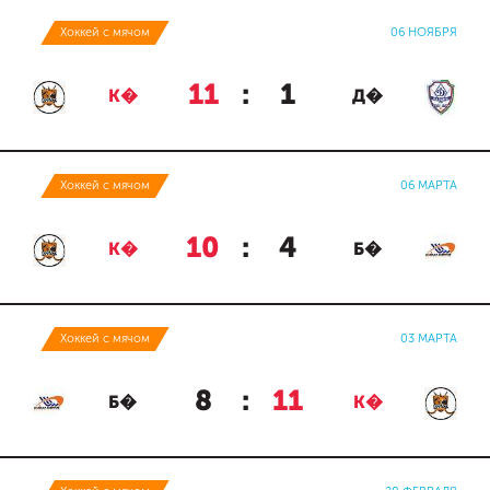
Хоккей с мячом
06 НОЯБРЯ
11
:
1
К�
Д�
Хоккей с мячом
06 МАРТА
10
:
4
К�
Б�
Хоккей с мячом
03 МАРТА
8
:
11
Б�
К�