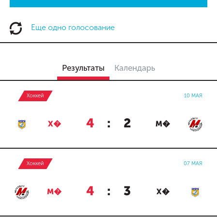
Еще одно голосование
Результаты
Календарь
Хоккей
10 МАЯ
4
:
2
Х�
М�
Хоккей
07 МАЯ
4
:
3
М�
Х�