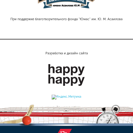
При поддержке благотворительного фонда "Юмас" им. Ю. М. Асаилова
Разработка и дизайн сайта
12+