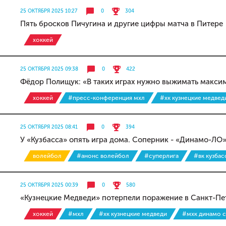
25 ОКТЯБРЯ 2025 10:27
0
304
Пять бросков Пичугина и другие цифры матча в Питере
хоккей
25 ОКТЯБРЯ 2025 09:38
0
422
Фёдор Полищук: «В таких играх нужно выжимать макси
хоккей
#пресс-конференция мхл
#хк кузнецкие медвед
25 ОКТЯБРЯ 2025 08:41
0
394
У «Кузбасса» опять игра дома. Соперник - «Динамо-ЛО
волейбол
#анонс волейбол
#суперлига
#вк кузба
25 ОКТЯБРЯ 2025 00:39
0
580
«Кузнецкие Медведи» потерпели поражение в Санкт-Пе
хоккей
#мхл
#хк кузнецкие медведи
#мхк динамо 