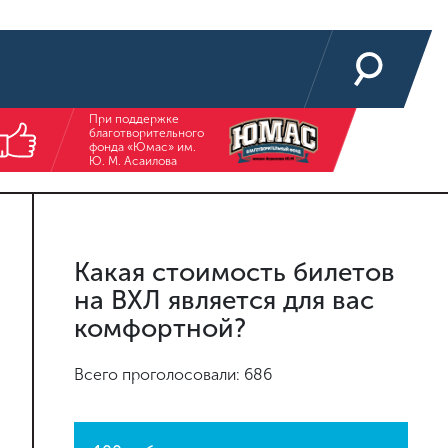
При поддержке
благотворительного
фонда «Юмас» им.
Ю. М. Асаилова
Какая стоимость билетов
на ВХЛ является для вас
комфортной?
Всего проголосовали: 686