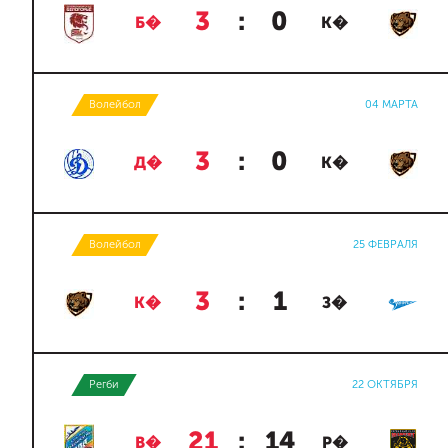
3
:
0
Б�
К�
Волейбол
04 МАРТА
3
:
0
Д�
К�
Волейбол
25 ФЕВРАЛЯ
3
:
1
К�
З�
Регби
22 ОКТЯБРЯ
21
:
14
В�
Р�