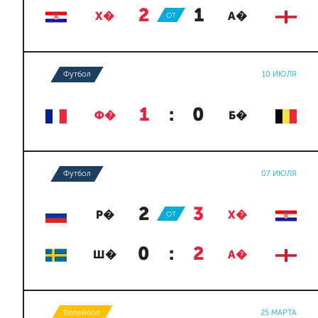
2
:
1
Х�
ОТ
А�
Футбол
10 ИЮЛЯ
1
:
0
Ф�
Б�
Футбол
07 ИЮЛЯ
2
:
3
Р�
ОТ
Х�
0
:
2
Ш�
А�
Волейбол
25 МАРТА