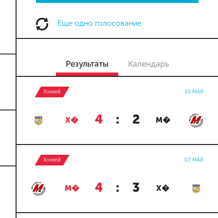
Еще одно голосование
Результаты
Календарь
Хоккей
10 МАЯ
4
:
2
Х�
М�
Хоккей
07 МАЯ
4
:
3
М�
Х�