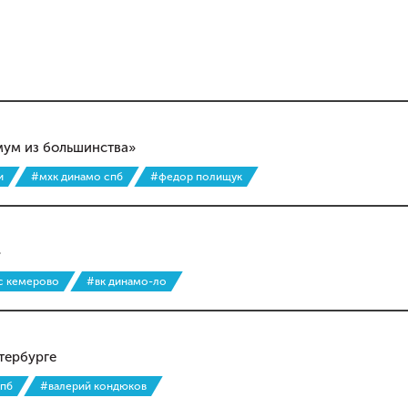
мум из большинства»
и
#мхк динамо спб
#федор полищук
»
сс кемерово
#вк динамо-ло
тербурге
спб
#валерий кондюков