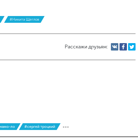
#Никита Щеглов
Расскажи друзьям:
инамо-ло
#сергей троцкий