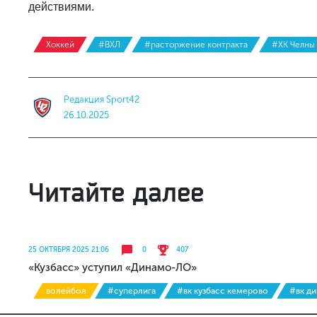
действиями.
Хоккей
#ВХЛ
#расторжение контракта
#ХК Челны
Редакция Sport42
26.10.2025
Читайте далее
25 ОКТЯБРЯ 2025 21:06
0
407
«Кузбасс» уступил «Динамо-ЛО»
волейбол
#суперлига
#вк кузбасс кемерово
#вк д