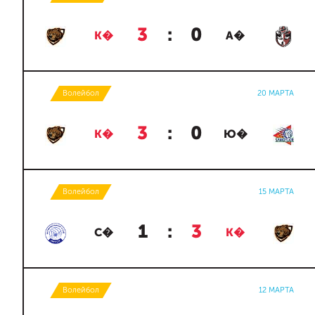
3
:
0
К�
А�
Волейбол
20 МАРТА
3
:
0
К�
Ю�
Волейбол
15 МАРТА
1
:
3
С�
К�
Волейбол
12 МАРТА