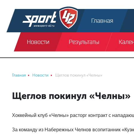
Главная
Новости
Результаты
Кале
Главная
Новости
Щеглов покинул «Челны»
Щеглов покинул «Челны»
Хоккейный клуб «Челны» расторг контракт с напада
За команду из Набережных Челнов всопитанник «Кузн