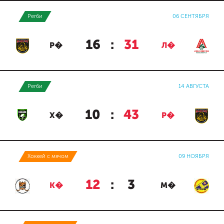
Регби
06 СЕНТЯБРЯ
16
:
31
Р�
Л�
Регби
14 АВГУСТА
10
:
43
Х�
Р�
Хоккей с мячом
09 НОЯБРЯ
12
:
3
К�
М�