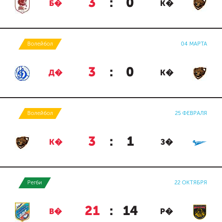
3
:
0
Б�
К�
Волейбол
04 МАРТА
3
:
0
Д�
К�
Волейбол
25 ФЕВРАЛЯ
3
:
1
К�
З�
Регби
22 ОКТЯБРЯ
21
:
14
В�
Р�