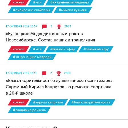
хоккей
#мхл
#хк кузнецкие медведи
#сибирские снайперы
#михаил кузьмин
17 ОКТЯБРЯ 2019 16:57
3
2063
«Кузнецкие Медведи» вновь играют в
Новосибирске. Состав наших и трансляция
хоккей
#мхл
#прямой эфир
#заявка на игру
#хк кузнецкие медведи
17 ОКТЯБРЯ 2019 16:11
2
2319
«Благотворительностью лучше заниматься втихаря».
Скромный Кирилл Капризов - о ремонте спортзала
в 20-й школе
хоккей
#кирилл капризов
#благотворительность
#владимир роккель