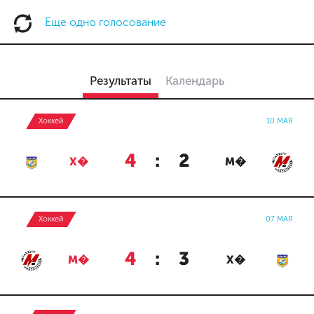
Еще одно голосование
Результаты
Календарь
Хоккей
10 МАЯ
4
:
2
Х�
М�
Хоккей
07 МАЯ
4
:
3
М�
Х�