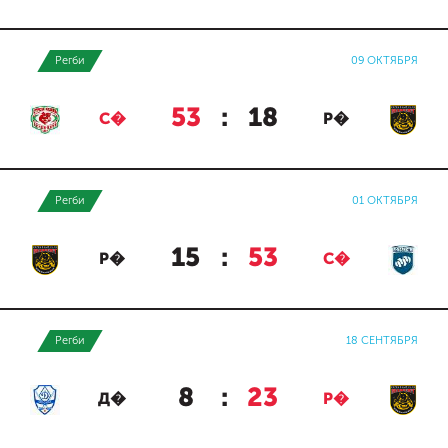
Регби
09 ОКТЯБРЯ
53
:
18
С�
Р�
Регби
01 ОКТЯБРЯ
15
:
53
Р�
С�
Регби
18 СЕНТЯБРЯ
8
:
23
Д�
Р�