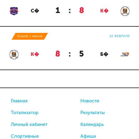
1
:
8
С�
К�
Хоккей с мячом
22 ФЕВРАЛЯ
8
:
5
К�
Б�
Главная
Новости
Тотализатор
Результаты
Личный кабинет
Календарь
Спортивные
Афиша