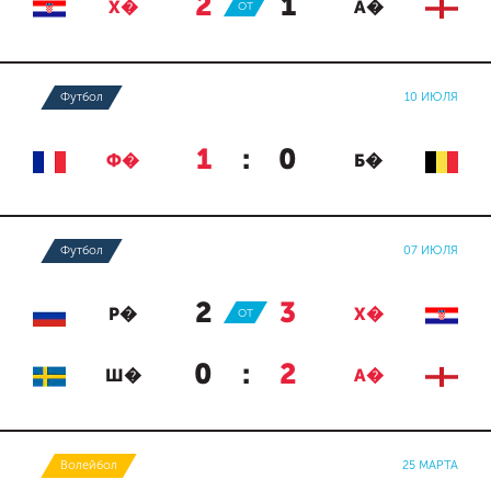
2
:
1
Х�
ОТ
А�
Футбол
10 ИЮЛЯ
1
:
0
Ф�
Б�
Футбол
07 ИЮЛЯ
2
:
3
Р�
ОТ
Х�
0
:
2
Ш�
А�
Волейбол
25 МАРТА