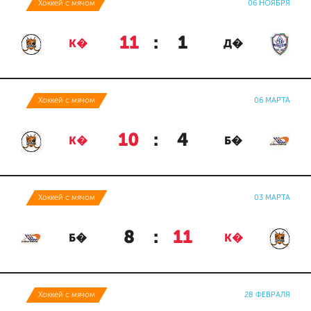
Хоккей с мячом
06 НОЯБРЯ
11
:
1
К�
Д�
Хоккей с мячом
06 МАРТА
10
:
4
К�
Б�
Хоккей с мячом
03 МАРТА
8
:
11
Б�
К�
Хоккей с мячом
28 ФЕВРАЛЯ