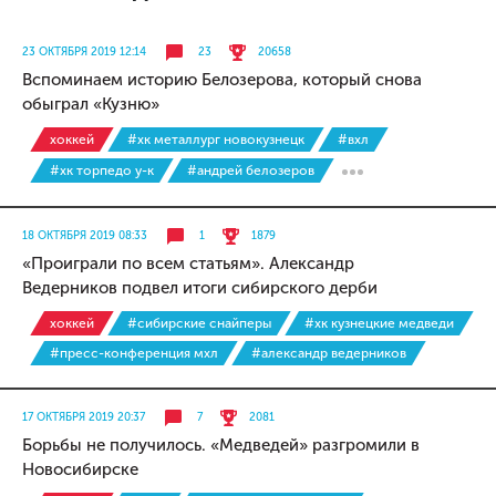
23 ОКТЯБРЯ 2019 12:14
23
20658
Вспоминаем историю Белозерова, который снова
обыграл «Кузню»
хоккей
#хк металлург новокузнецк
#вхл
#хк торпедо у-к
#андрей белозеров
18 ОКТЯБРЯ 2019 08:33
1
1879
«Проиграли по всем статьям». Александр
Ведерников подвел итоги сибирского дерби
хоккей
#сибирские снайперы
#хк кузнецкие медведи
#пресс-конференция мхл
#александр ведерников
17 ОКТЯБРЯ 2019 20:37
7
2081
Борьбы не получилось. «Медведей» разгромили в
Новосибирске