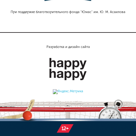
При поддержке благотворительного фонда "Юмас" им. Ю. М. Асаилова
Разработка и дизайн сайта
12+