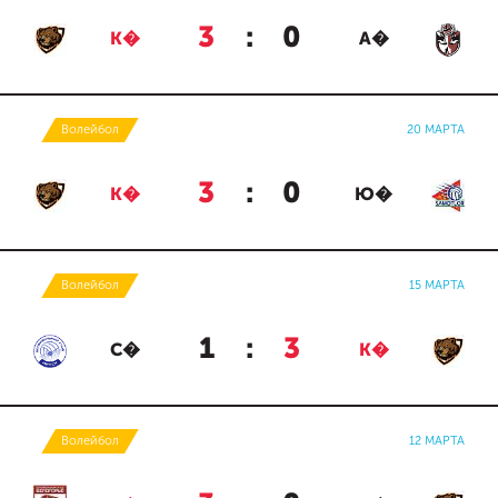
3
:
0
К�
А�
Волейбол
20 МАРТА
3
:
0
К�
Ю�
Волейбол
15 МАРТА
1
:
3
С�
К�
Волейбол
12 МАРТА