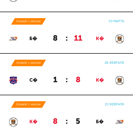
Хоккей с мячом
03 МАРТА
8
:
11
Б�
К�
Хоккей с мячом
28 ФЕВРАЛЯ
1
:
8
С�
К�
Хоккей с мячом
22 ФЕВРАЛЯ
8
:
5
К�
Б�