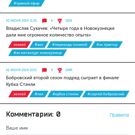
#прямой эфир
02 ИЮНЯ 2024 11:35
6
1819
Владислав Сухачев: «Четыре года в Новокузнецке
дали мне огромное количество опыта»
хоккей
#вхл
#переходы (хоккей)
#хк трактор
#хк металлург новокузнецк
02 ИЮНЯ 2024 10:51
0
1099
Бобровский второй сезон подряд сыграет в финале
Кубка Стэнли
хоккей
#нхл
#кубок стэнли
#сергей бобровский
Комментарии: 0
Правила
Ваше имя