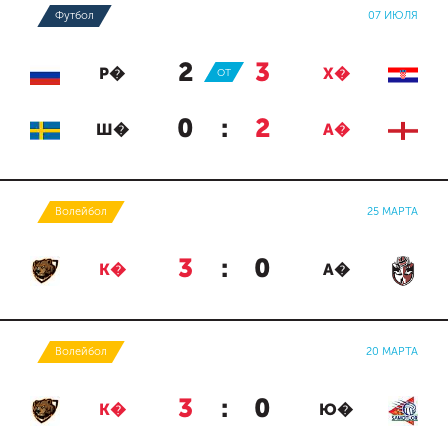
Футбол
07 ИЮЛЯ
2
:
3
Р�
ОТ
Х�
0
:
2
Ш�
А�
Волейбол
25 МАРТА
3
:
0
К�
А�
Волейбол
20 МАРТА
3
:
0
К�
Ю�