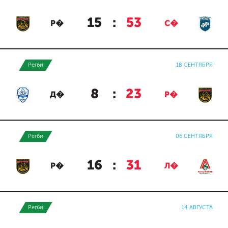
15
:
53
Р�
С�
Регби
18 СЕНТЯБРЯ
8
:
23
Д�
Р�
Регби
06 СЕНТЯБРЯ
16
:
31
Р�
Л�
Регби
14 АВГУСТА