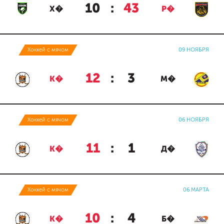
10
:
43
Х�
Р�
Хоккей с мячом
09 НОЯБРЯ
12
:
3
К�
М�
Хоккей с мячом
06 НОЯБРЯ
11
:
1
К�
Д�
Хоккей с мячом
06 МАРТА
10
:
4
К�
Б�