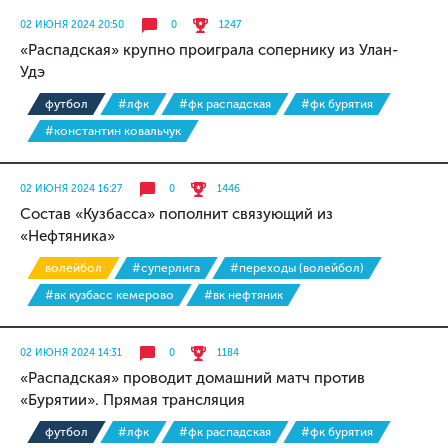
02 ИЮНЯ 2024 20:50
0
1247
«Распадская» крупно проиграла сопернику из Улан-
Удэ
футбол
#лфк
#фк распадская
#фк бурятия
#константин ковальчук
02 ИЮНЯ 2024 16:27
0
1446
Состав «Кузбасса» пополнит связующий из
«Нефтяника»
волейбол
#суперлига
#переходы (волейбол)
#вк кузбасс кемерово
#вк нефтяник
02 ИЮНЯ 2024 14:31
0
1184
«Распадская» проводит домашний матч против
«Бурятии». Прямая трансляция
футбол
#лфк
#фк распадская
#фк бурятия