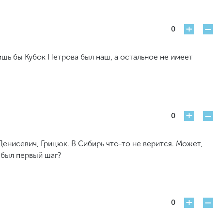
+
-
0
ишь бы Кубок Петрова был наш, а остальное не имеет
+
-
0
Денисевич, Грицюк. В Сибирь что-то не верится. Может,
 был первый шаг?
+
-
0