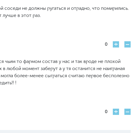
й соседи не должны ругаться и отрадно, что помирились.
 лучше в этот раз.
+
-
0
 чьим то фармом состав у нас и так вроде не плохой
х в любой момент заберут а у тя останится не наиграная
у могла более-менее сыграться считаю первое бесполезно
ить!! !
+
-
0