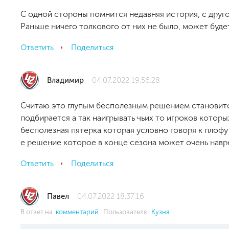
С одной стороны помнится недавняя история, с друго
Раньше ничего толкового от них не было, может будет
Ответить
Поделиться
Владимир
04.07.2022 19:56:28
Считаю это глупым бесполезным решением становится
подбирается а так наигрывать чьих то игроков которы
бесполезная пятерка которая условно говоря к плоф
е решение которое в конце сезона может очень навред
Ответить
Поделиться
Павел
04.07.2022 18:37:16
В ответ на
комментарий
Пользователя
Кузня