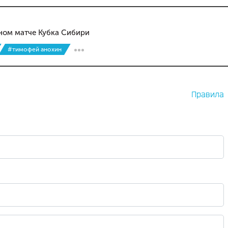
ном матче Кубка Сибири
#тимофей анохин
Правила