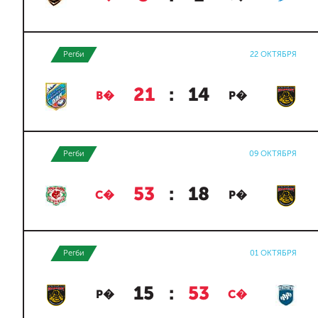
Регби
22 ОКТЯБРЯ
21
:
14
В�
Р�
Регби
09 ОКТЯБРЯ
53
:
18
С�
Р�
Регби
01 ОКТЯБРЯ
15
:
53
Р�
С�