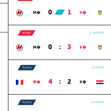
0
:
1
М�
ОТ
Х�
Хоккей
27 АПРЕЛЯ
0
:
3
М�
Х�
Футбол
15 ИЮЛЯ
4
:
2
Ф�
Х�
Футбол
14 ИЮЛЯ