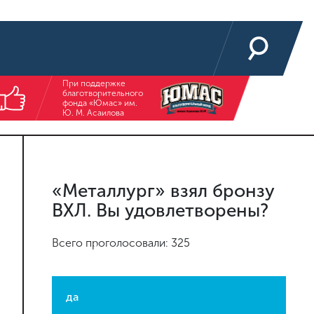
При поддержке
благотворительного
фонда «Юмас» им.
Ю. М. Асаилова
«Металлург» взял бронзу
ВХЛ. Вы удовлетворены?
Всего проголосовали: 325
да