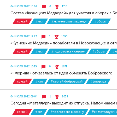
04 ИЮЛЯ 2022 15:08
0
1715
Состав «Кузнецких Медведей» для участия в сборах в Б
хоккей
#мхл
#хк кузнецкие медведи
#сборы
04 ИЮЛЯ 2022 12:27
1
1690
«Кузнецкие Медведи» поработали в Новокузнецке и отп
хоккей
#мхл
#подготовка к сезону
#сборы
#х
04 ИЮЛЯ 2022 10:15
0
1671
«Флорида» отказалась от идеи обменять Бобровского
хоккей
#нхл
#сергей бобровский
#флорида
04 ИЮЛЯ 2022 09:04
1
2059
Сегодня «Металлург» выходит из отпуска. Напоминаем 
хоккей
#вхл
#подготовка к сезону
#хк металлург н