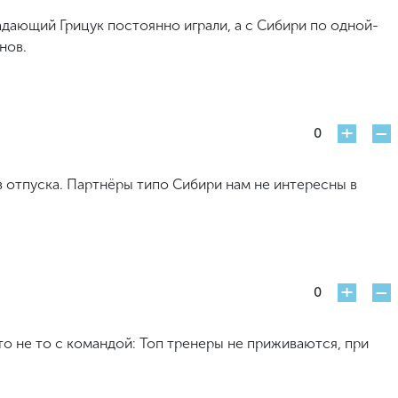
дающий Грицук постоянно играли, а с Сибири по одной-
нов.
+
-
0
з отпуска. Партнёры типо Сибири нам не интересны в
+
-
0
о не то с командой: Топ тренеры не приживаются, при