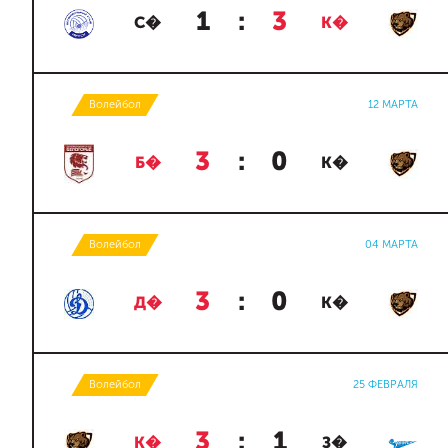
1
:
3
С�
К�
Волейбол
12 МАРТА
3
:
0
Б�
К�
Волейбол
04 МАРТА
3
:
0
Д�
К�
Волейбол
25 ФЕВРАЛЯ
3
:
1
К�
З�