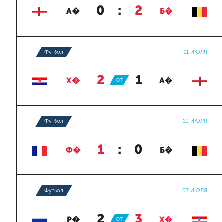
0
:
2
А�
Б�
Футбол
11 ИЮЛЯ
2
:
1
Х�
ОТ
А�
Футбол
10 ИЮЛЯ
1
:
0
Ф�
Б�
Футбол
07 ИЮЛЯ
2
:
3
Р�
ОТ
Х�