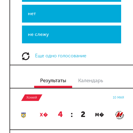
нет
не слежу
Еще одно голосование
Результаты
Календарь
Хоккей
10 МАЯ
4
:
2
Х�
М�