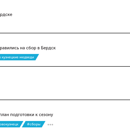
ердске
равились на сбор в Бердск
к кузнецкие медведи
план подготовки к сезону
овокузнецк
#сборы