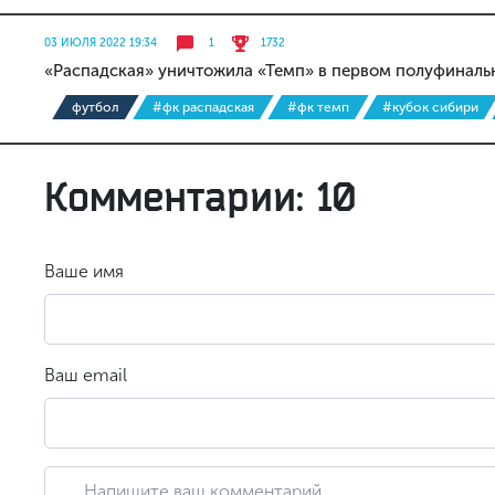
03 ИЮЛЯ 2022 19:34
1
1732
«Распадская» уничтожила «Темп» в первом полуфиналь
футбол
#фк распадская
#фк темп
#кубок сибири
Комментарии: 10
Ваше имя
Ваш email