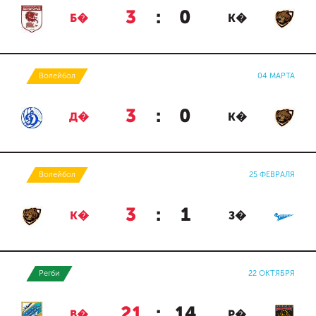
3
:
0
Б�
К�
Волейбол
04 МАРТА
3
:
0
Д�
К�
Волейбол
25 ФЕВРАЛЯ
3
:
1
К�
З�
Регби
22 ОКТЯБРЯ
21
:
14
В�
Р�