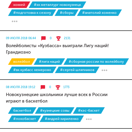
хоккей
#хк металлург новокузнецк
#подготовка к сезону
#сборы
#анатолий хоменко
09 ИЮЛЯ 2018 06:44
0
2131
Волейболисты «Кузбасса» выиграли Лигу наций!
Грандиозно
волейбол
#лига наций
#сборная россии по волейболу
#вк кузбасс кемерово
#сергей шляпников
08 ИЮЛЯ 2018 19:12
0
1773
Новокузнецкие школьники лучше всех в России
играют в баскетбол
баскетбол
#кузнецкие совы
#кэс-баскет
#локобаскет
#андрей кириленко