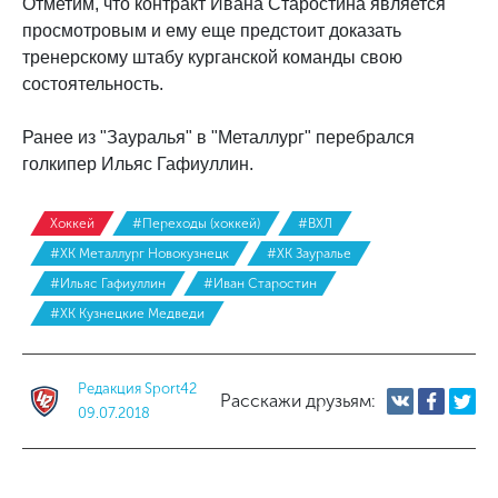
Отметим, что контракт Ивана Старостина является
просмотровым и ему еще предстоит доказать
тренерскому штабу курганской команды свою
состоятельность.
Ранее из "Зауралья" в "Металлург" перебрался
голкипер Ильяс Гафиуллин.
Хоккей
#Переходы (хоккей)
#ВХЛ
#ХК Металлург Новокузнецк
#ХК Зауралье
#Ильяс Гафиуллин
#Иван Старостин
#ХК Кузнецкие Медведи
Редакция Sport42
Расскажи друзьям:
09.07.2018