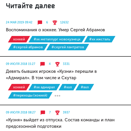
Читайте далее
24 МАЯ 2019 09:42
6
12632
Воспоминания о хоккее. Умер Сергей Абрамов
хоккей
#хк металлург новокузнецк
#хк ижсталь
#сергей абрамов
#сергей лантратов
09 ИЮЛЯ 2018 15:27
4
3331
Девять бывших игроков «Кузни» перешли в
«Адмирал». В том числе и Скутар
хоккей
#хк адмирал
#кхл
#вхл
#переходы (хоккей)
09 ИЮЛЯ 2018 08:27
7
3937
«Кузня» выйдет из отпуска. Состав команды и план
предсезонной подготовки