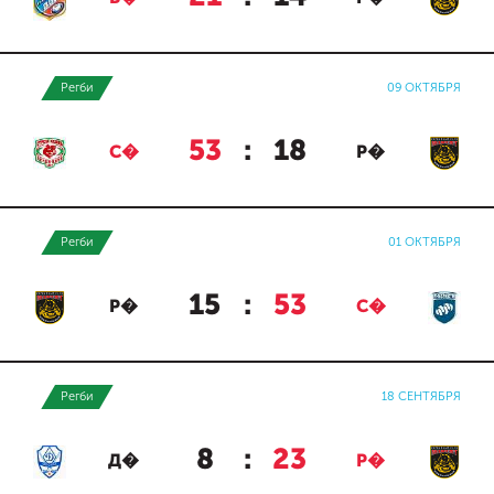
Регби
09 ОКТЯБРЯ
53
:
18
С�
Р�
Регби
01 ОКТЯБРЯ
15
:
53
Р�
С�
Регби
18 СЕНТЯБРЯ
8
:
23
Д�
Р�