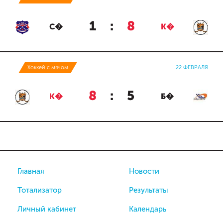
1
:
8
С�
К�
Хоккей с мячом
22 ФЕВРАЛЯ
8
:
5
К�
Б�
Главная
Новости
Тотализатор
Результаты
Личный кабинет
Календарь