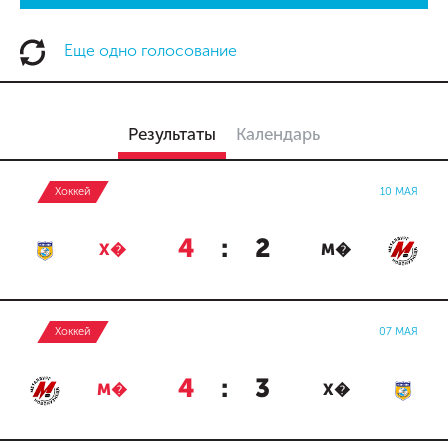
Еще одно голосование
Результаты
Календарь
Хоккей
10 МАЯ
4
:
2
Х�
М�
Хоккей
07 МАЯ
4
:
3
М�
Х�