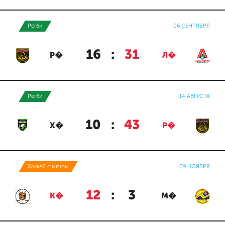
Регби
06 СЕНТЯБРЯ
16
:
31
Р�
Л�
Регби
14 АВГУСТА
10
:
43
Х�
Р�
Хоккей с мячом
09 НОЯБРЯ
12
:
3
К�
М�