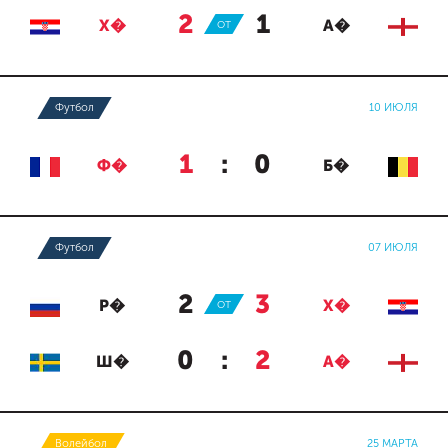
2
:
1
Х�
ОТ
А�
Футбол
10 ИЮЛЯ
1
:
0
Ф�
Б�
Футбол
07 ИЮЛЯ
2
:
3
Р�
ОТ
Х�
0
:
2
Ш�
А�
Волейбол
25 МАРТА