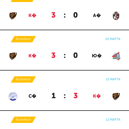
3
:
0
К�
А�
Волейбол
20 МАРТА
3
:
0
К�
Ю�
Волейбол
15 МАРТА
1
:
3
С�
К�
Волейбол
12 МАРТА