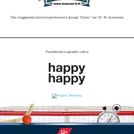
При поддержке благотворительного фонда "Юмас" им. Ю. М. Асаилова
Разработка и дизайн сайта
12+